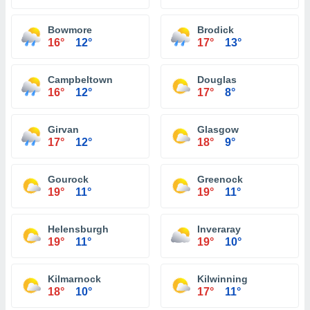
Bowmore
Brodick
16°
12°
17°
13°
Campbeltown
Douglas
16°
12°
17°
8°
Girvan
Glasgow
17°
12°
18°
9°
Gourock
Greenock
19°
11°
19°
11°
Helensburgh
Inveraray
19°
11°
19°
10°
Kilmarnock
Kilwinning
18°
10°
17°
11°