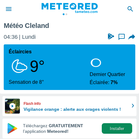
Météo Cleland
e
ntialité
04:36
Lundi
...
enu de
o.com
Éclaircies
o.com) a
9°
aré par
onnels
Dernier Quartier
arantir
Sensation de 8°
Éclairée:
7%
té des
ions
. Vous
accéder
Flash info
e en
Vigilance orange : alerte aux orages violents !
 les
Téléchargez
GRATUITEMENT
s :
Installer
l’application
Meteored!
r les