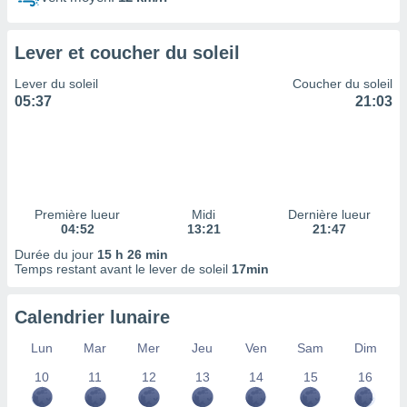
ires
ons le
ent des
Lever et coucher du soleil
es
 :
Lever du soleil
Coucher du soleil
et/ou
05:37
21:03
 à des
ions sur
eil,
des
limitées
Première lueur
Midi
Dernière lueur
nner la
04:52
13:21
21:47
, créer
ils pour
Durée du jour
15 h 26 min
ité
Temps restant avant le lever de soleil
17min
lisée,
des
Calendrier lunaire
our
nner des
Lun
Mar
Mer
Jeu
Ven
Sam
Dim
és
lisées,
10
11
12
13
14
15
16
s profils
enus