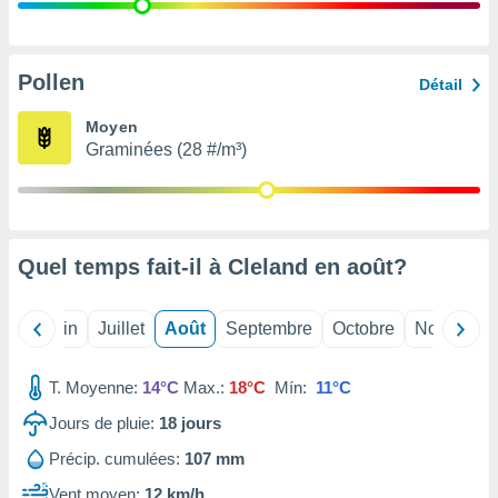
nées
lles sur
d'un
égitime,
Pollen
Détail
vous
vous
Moyen
 Pour ce
Graminées (28 #/m³)
ous
etirer
ement
 opposer
Quel temps fait-il à Cleland en
août
?
ement
nées à
ment en
Mai
Juin
Juillet
Août
Septembre
Octobre
Novembre
 sur «
res
» ou
e
T. Moyenne:
14°C
Max.:
18°C
Mín:
11°C
que de
kies
Jours de pluie:
18
jours
ite web.
Précip. cumulées:
107 mm
t nos
Vent moyen:
12 km/h