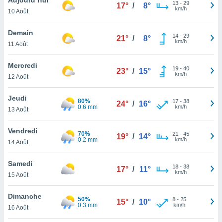
n «
13
-
29
17°
/
8°
km/h
10 Août
 et
r »,
cédez au
Demain
14
-
29
21°
/
8°
 et vous
km/h
11 Août
z
ation de
Mercredi
19
-
40
23°
/
15°
km/h
12 Août
qu'ils
 nous ou
aires,
Jeudi
80%
17
-
38
24°
/
16°
0.6 mm
km/h
13 Août
nt de
t
Vendredi
70%
21
-
45
er le
19°
/
14°
0.2 mm
km/h
14 Août
ement
te, ainsi
Samedi
18
-
38
17°
/
11°
km/h
per un
15 Août
écifique
us
Dimanche
50%
8
-
25
de la
15°
/
10°
0.3 mm
km/h
16 Août
 et du