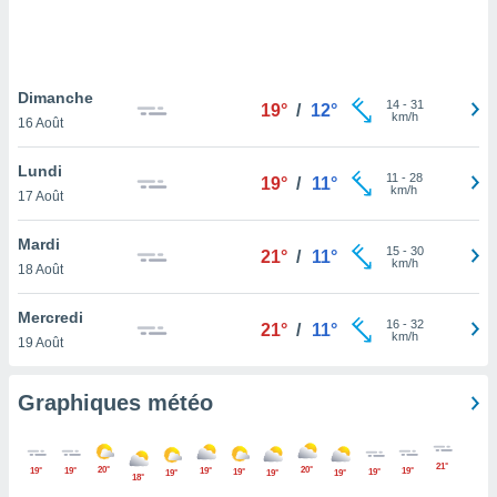
logies
e
s
Dimanche
tez pas
14
-
31
19°
/
12°
km/h
ation de
16 Août
, vous
z à
Lundi
11
-
28
19°
/
11°
à notre
km/h
17 Août
.com.
Mardi
 cas,
15
-
30
21°
/
11°
km/h
us
18 Août
ns que
s
Mercredi
16
-
32
21°
/
11°
km/h
19 Août
ires
urer la
on sur le
Graphiques météo
 seront
, et que
ies ne
21°
20°
20°
19°
19°
19°
19°
19°
19°
19°
19°
19°
as
18°