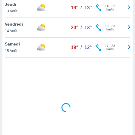
Jeudi
lisé en
14
-
32
19°
/
13°
km/h
 de
13 Août
. Vous
rouver
Vendredi
13
-
33
20°
/
13°
km/h
14 Août
ations
re
Samedi
que de
17
-
33
19°
/
12°
km/h
kies
15 Août
r votre
ement à
ment en
sur le
res des
kies
le au
page de
te web.
MENT,
 les