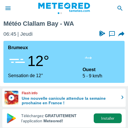
Météo Clallam Bay - WA
e
ntialité
06:45
Jeudi
...
enu de
o.com
Brumeux
o.com) a
12°
aré par
onnels
Ouest
arantir
Sensation de 12°
5
9 km/h
té des
ions
. Vous
Flash info
accéder
Une nouvelle canicule attendue la semaine
e en
prochaine en France !
 les
Téléchargez
GRATUITEMENT
s :
Installer
l’application
Meteored!
r les