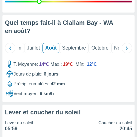
nées
lles sur
d'un
égitime,
Quel temps fait-il à Clallam Bay - WA
vous
en
août
?
vous
 Pour ce
ous
Mai
Juin
Juillet
Août
Septembre
Octobre
Novembre
etirer
ement
T. Moyenne:
14°C
Max.:
19°C
Mín:
12°C
 opposer
ement
Jours de pluie:
6
jours
nées à
Précip. cumulées:
42 mm
ment en
 sur «
Vent moyen:
9 km/h
res
» ou
e
que de
Lever et coucher du soleil
kies
ite web.
Lever du soleil
Coucher du soleil
05:59
20:45
t nos