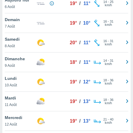
n «
14
-
25
19°
/
11°
km/h
6 Août
 et
r »,
cédez au
Demain
16
-
31
19°
/
10°
 et vous
km/h
7 Août
z
ation de
Samedi
16
-
31
20°
/
11°
km/h
8 Août
qu'ils
 nous ou
aires,
Dimanche
14
-
31
18°
/
11°
km/h
9 Août
nt de
t
Lundi
18
-
36
er le
19°
/
12°
km/h
10 Août
ement
te, ainsi
Mardi
18
-
36
19°
/
13°
km/h
per un
11 Août
écifique
us
Mercredi
21
-
40
de la
19°
/
13°
km/h
12 Août
 et du