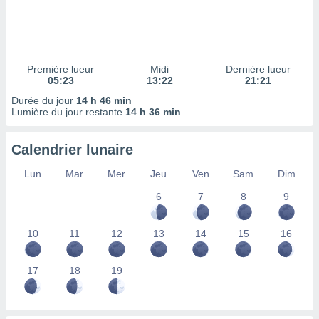
ires
ons le
ent des
es
 :
Première lueur
Midi
Dernière lueur
et/ou
05:23
13:22
21:21
 à des
Durée du jour
14 h 46 min
ions sur
Lumière du jour restante
14 h 36 min
eil,
des
limitées
Calendrier lunaire
nner la
Lun
Mar
Mer
Jeu
Ven
Sam
Dim
, créer
ils pour
6
7
8
9
ité
lisée,
10
11
12
13
14
15
16
des
our
nner des
17
18
19
és
lisées,
s profils
enus