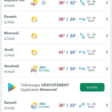
n «
26
-
49
38°
/
22°
km/h
10 Août
 et
r »,
cédez au
Demain
22
-
44
39°
/
24°
 et vous
km/h
11 Août
z
ation de
Mercredi
21
-
39
40°
/
24°
km/h
12 Août
qu'ils
 nous ou
aires,
Jeudi
17
-
36
41°
/
24°
km/h
13 Août
nt de
t
Vendredi
30%
15
-
43
er le
40°
/
24°
0.4 mm
km/h
14 Août
ement
te, ainsi
Téléchargez
GRATUITEMENT
per un
Installer
l’application
Meteored!
écifique
us
de la
Samedi
70%
12
-
38
36°
/
23°
 et du
0.4 mm
km/h
15 Août