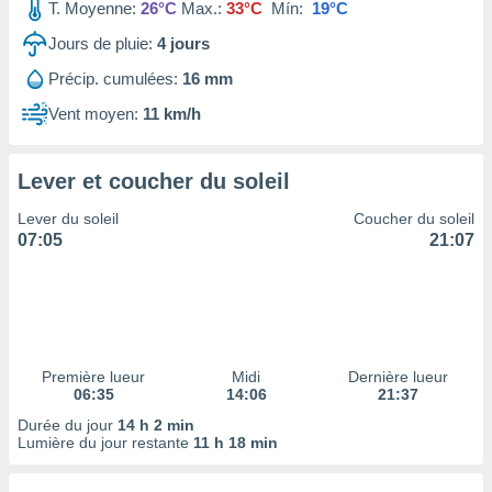
ires
T. Moyenne:
26°C
Max.:
33°C
Mín:
19°C
ons le
Jours de pluie:
4
jours
ent des
es
Précip. cumulées:
16 mm
 :
Vent moyen:
11 km/h
et/ou
 à des
ions sur
eil,
Lever et coucher du soleil
des
Lever du soleil
Coucher du soleil
limitées
07:05
21:07
nner la
, créer
ils pour
ité
lisée,
des
Première lueur
Midi
Dernière lueur
our
06:35
14:06
21:37
nner des
Durée du jour
14 h 2 min
és
Lumière du jour restante
11 h 18 min
lisées,
s profils
enus