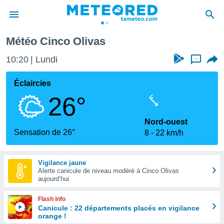
 Olivas
Météo Cinco Olivas
e
ntialité
10:20
Lundi
...
enu de
o.com
Éclaircies
o.com) a
26°
aré par
onnels
Nord-ouest
arantir
Sensation de 26°
8
22 km/h
té des
ions
. Vous
Vigilance jaune
accéder
Alerte canicule de niveau modéré à Cinco Olivas
e en
aujourd’hui
 les
Flash info
s :
Canicule : 22 départements placés en vigilance
orange !
r les