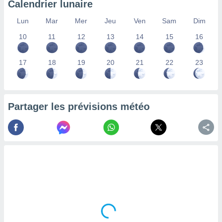
Calendrier lunaire
lisés,
des
Lun
Mar
Mer
Jeu
Ven
Sam
Dim
our
10
11
12
13
14
15
16
nner des
s
lisés,
17
18
19
20
21
22
23
la
ance des
s,
la
ance des
Partager les prévisions météo
s,
dre les
par le
ques ou
inaisons
ées
nt de
tes
,
er et
r les