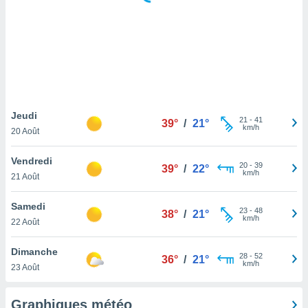
logies
e
s
tez pas
ation de
, vous
z à
à notre
Jeudi
21
-
41
39°
/
21°
km/h
20 Août
.com.
 cas,
Vendredi
20
-
39
us
39°
/
22°
km/h
21 Août
ns que
s
Samedi
23
-
48
38°
/
21°
ires
km/h
22 Août
urer la
on sur le
Dimanche
28
-
52
 seront
36°
/
21°
km/h
23 Août
, et que
ies ne
as
Graphiques météo