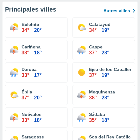
Principales villes
Autres villes
Belchite
Calatayud
34°
20°
34°
19°
Cariñena
Caspe
33°
18°
37°
23°
Daroca
Ejea de los Caballeros
33°
17°
37°
19°
Épila
Mequinenza
37°
20°
38°
23°
Nuévalos
Sádaba
33°
18°
35°
18°
Saragosse
Sos del Rey Católico