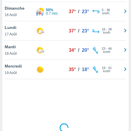
lisé en
Dimanche
 de
50%
5
-
36
37°
/
23°
0.7 mm
km/h
16 Août
. Vous
rouver
Lundi
16
-
38
37°
/
23°
ations
km/h
17 Août
re
que de
Mardi
kies
23
-
46
34°
/
20°
km/h
18 Août
r votre
ement à
ment en
Mercredi
19
-
41
35°
/
18°
sur le
km/h
19 Août
res des
kies
le au
page de
te web.
MENT,
 les