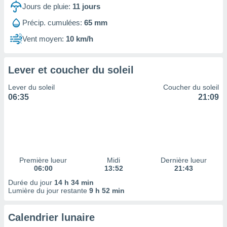
ires
Jours de pluie:
11
jours
ons le
ent des
Précip. cumulées:
65 mm
es
Vent moyen:
10 km/h
 :
et/ou
 à des
Lever et coucher du soleil
ions sur
eil,
Lever du soleil
Coucher du soleil
des
06:35
21:09
limitées
nner la
, créer
ils pour
ité
lisée,
Première lueur
Midi
Dernière lueur
06:00
13:52
21:43
des
our
Durée du jour
14 h 34 min
nner des
Lumière du jour restante
9 h 52 min
és
lisées,
Calendrier lunaire
s profils
enus