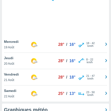
logies
e
s
tez pas
ation de
, vous
z à
à notre
Mercredi
18
-
42
28°
/
16°
km/h
19 Août
.com.
 cas,
Jeudi
8
-
22
us
28°
/
16°
km/h
20 Août
ns que
s
Vendredi
21
-
47
28°
/
18°
ires
km/h
21 Août
urer la
on sur le
Samedi
23
-
50
 seront
25°
/
13°
km/h
22 Août
, et que
ies ne
as
Graphiques météo