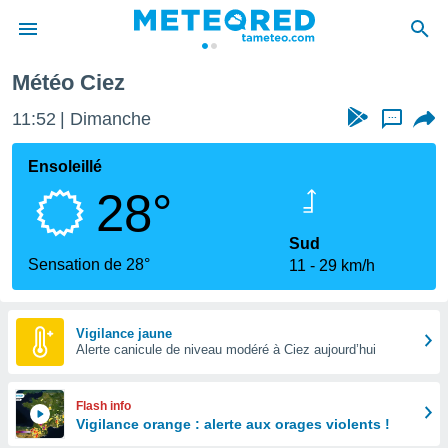
Météo Ciez
e
ntialité
11:52
Dimanche
...
enu de
o.com
Ensoleillé
o.com) a
28°
aré par
onnels
Sud
arantir
Sensation de 28°
11
29 km/h
té des
ions
. Vous
accéder
Vigilance jaune
e en
Alerte canicule de niveau modéré à Ciez aujourd’hui
 les
s :
Flash info
Vigilance orange : alerte aux orages violents !
r les