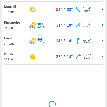
lisé en
Samedi
 de
10
-
41
34°
/
23°
km/h
15 Août
. Vous
rouver
Dimanche
60%
12
-
53
31°
/
18°
ations
2.4 mm
km/h
16 Août
re
que de
Lundi
50%
kies
11
-
27
24°
/
18°
1.2 mm
km/h
17 Août
r votre
ement à
ment en
Mardi
11
-
26
27°
/
14°
sur le
km/h
18 Août
res des
kies
le au
page de
te web.
MENT,
 les