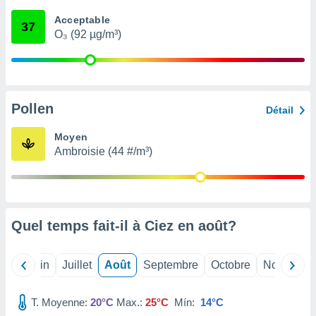
nées
Acceptable
lles sur
37
O₃ (92 µg/m³)
d'un
égitime,
vous
vous
 Pour ce
ous
Pollen
Détail
etirer
Moyen
ement
Ambroisie (44 #/m³)
 opposer
ement
nées à
ment en
 sur «
res
» ou
Quel temps fait-il à Ciez en
août
?
e
que de
kies
Mai
Juin
Juillet
Août
Septembre
Octobre
Novembre
ite web.
T. Moyenne:
20°C
Max.:
25°C
Mín:
14°C
t nos