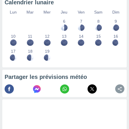
Calendrier lunaire
lisés,
des
Lun
Mar
Mer
Jeu
Ven
Sam
Dim
our
6
7
8
9
nner des
s
lisés,
10
11
12
13
14
15
16
la
ance des
s,
17
18
19
la
ance des
s,
dre les
Partager les prévisions météo
par le
ques ou
inaisons
ées
nt de
tes
,
er et
r les