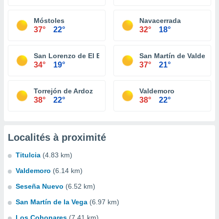
Móstoles
Navacerrada
37°
22°
32°
18°
San Lorenzo de El Escorial
San Martín de Valdeigle
34°
19°
37°
21°
Torrejón de Ardoz
Valdemoro
38°
22°
38°
22°
Localités à proximité
Titulcia
(4.83 km)
Valdemoro
(6.14 km)
Seseña Nuevo
(6.52 km)
San Martín de la Vega
(6.97 km)
Los Cohonares
(7.41 km)