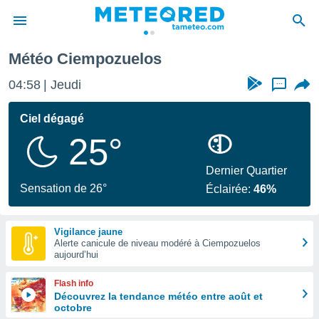
Météo Ciempozuelos
e
ntialité
04:58
Jeudi
...
enu de
o.com
Ciel dégagé
o.com) a
25°
aré par
onnels
Dernier Quartier
arantir
Sensation de 26°
Éclairée:
46%
té des
ions
. Vous
Vigilance jaune
accéder
Alerte canicule de niveau modéré à Ciempozuelos
e en
aujourd’hui
 les
Flash info
s :
Découvrez la tendance météo entre août et
octobre
r les