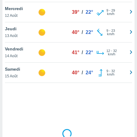
lisé en
Mercredi
 de
9
-
29
39°
/
22°
km/h
12 Août
. Vous
rouver
Jeudi
9
-
23
40°
/
22°
ations
km/h
13 Août
re
que de
Vendredi
kies
12
-
32
41°
/
22°
km/h
14 Août
r votre
ement à
ment en
Samedi
9
-
32
40°
/
24°
sur le
km/h
15 Août
res des
kies
le au
page de
te web.
MENT,
 les