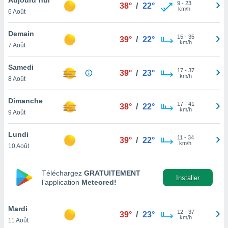
n «
9
-
23
38°
/
22°
km/h
6 Août
 et
r »,
cédez au
Demain
15
-
35
39°
/
22°
 et vous
km/h
7 Août
z
ation de
Samedi
17
-
37
39°
/
23°
km/h
8 Août
qu'ils
 nous ou
aires,
Dimanche
17
-
41
38°
/
22°
km/h
9 Août
nt de
t
Lundi
11
-
34
er le
39°
/
22°
km/h
10 Août
ement
te, ainsi
Téléchargez
GRATUITEMENT
per un
Installer
l’application
Meteored!
écifique
us
de la
Mardi
12
-
37
39°
/
23°
 et du
km/h
11 Août