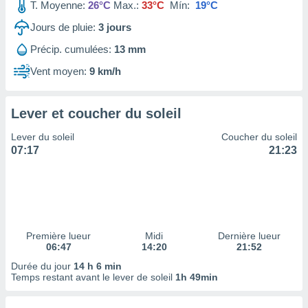
ires
T. Moyenne:
26°C
Max.:
33°C
Mín:
19°C
ons le
Jours de pluie:
3
jours
ent des
es
Précip. cumulées:
13 mm
 :
Vent moyen:
9 km/h
et/ou
 à des
ions sur
eil,
Lever et coucher du soleil
des
Lever du soleil
Coucher du soleil
limitées
07:17
21:23
nner la
, créer
ils pour
ité
lisée,
des
Première lueur
Midi
Dernière lueur
our
06:47
14:20
21:52
nner des
Durée du jour
14 h 6 min
és
Temps restant avant le lever de soleil
1h 49min
lisées,
s profils
enus