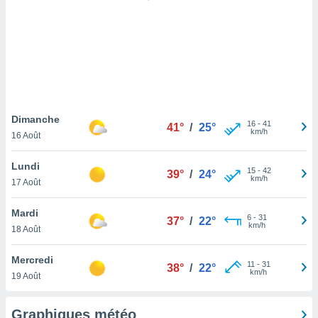
logies
e
s
tez pas
ation de
, vous
z à
à notre
Dimanche
16
-
41
41°
/
25°
km/h
16 Août
.com.
 cas,
Lundi
15
-
42
us
39°
/
24°
km/h
17 Août
ns que
s
Mardi
6
-
31
37°
/
22°
ires
km/h
18 Août
urer la
on sur le
Mercredi
11
-
31
 seront
38°
/
22°
km/h
19 Août
, et que
ies ne
as
Graphiques météo