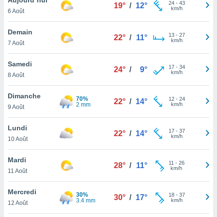
n «
24
-
43
19°
/
12°
km/h
6 Août
 et
r »,
cédez au
Demain
13
-
27
22°
/
11°
 et vous
km/h
7 Août
z
ation de
Samedi
17
-
34
24°
/
9°
km/h
8 Août
qu'ils
 nous ou
aires,
Dimanche
70%
12
-
24
22°
/
14°
2 mm
km/h
9 Août
nt de
t
Lundi
17
-
37
er le
22°
/
14°
km/h
10 Août
ement
te, ainsi
Mardi
11
-
26
28°
/
11°
km/h
per un
11 Août
écifique
us
Mercredi
30%
18
-
37
de la
30°
/
17°
3.4 mm
km/h
12 Août
 et du