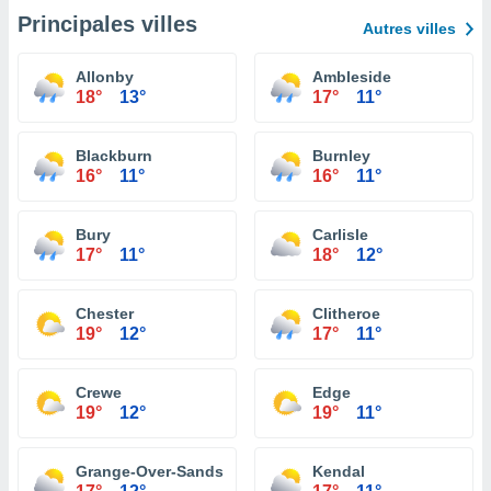
Principales villes
Autres villes
Allonby
Ambleside
18°
13°
17°
11°
Blackburn
Burnley
16°
11°
16°
11°
Bury
Carlisle
17°
11°
18°
12°
Chester
Clitheroe
19°
12°
17°
11°
Crewe
Edge
19°
12°
19°
11°
Grange-Over-Sands
Kendal