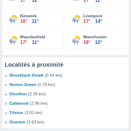
17°
12°
17°
11°
Keswick
Liverpool
16°
11°
17°
14°
Macclesfield
Manchester
17°
11°
18°
12°
Localités à proximité
Shocklach Oviatt
(0.64 km)
Horton Green
(1.75 km)
Chorlton
(2.35 km)
Caldecott
(2.96 km)
Tilston
(3.01 km)
Overton
(3.63 km)