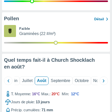
nées
lles sur
d'un
égitime,
Pollen
Détail
vous
vous
Faible
 Pour ce
Graminées (22 #/m³)
ous
etirer
ement
 opposer
Quel temps fait-il à Church Shocklach
ement
nées à
en
août
?
ment en
 sur «
res
» ou
Mai
Juin
Juillet
Août
Septembre
Octobre
Novembre
e
que de
kies
T. Moyenne:
16°C
Max.:
20°C
Mín:
12°C
ite web.
Jours de pluie:
13
jours
t nos
Précip. cumulées:
71 mm