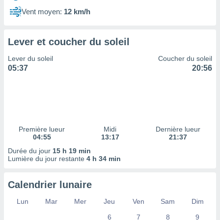
ires
ons le
Vent moyen:
12 km/h
ent des
es
 :
Lever et coucher du soleil
et/ou
Lever du soleil
Coucher du soleil
 à des
05:37
20:56
ions sur
eil,
des
limitées
nner la
, créer
Première lueur
Midi
Dernière lueur
ils pour
04:55
13:17
21:37
ité
Durée du jour
15 h 19 min
lisée,
Lumière du jour restante
4 h 34 min
des
our
nner des
Calendrier lunaire
és
lisées,
Lun
Mar
Mer
Jeu
Ven
Sam
Dim
s profils
6
7
8
9
enus