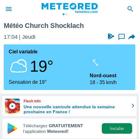
ocklach
Météo Church Shocklach
e
ntialité
17:04
Jeudi
...
enu de
o.com
Ciel variable
o.com) a
19°
aré par
onnels
Nord-ouest
arantir
Sensation de 19°
18
35 km/h
té des
ions
. Vous
Flash info
accéder
Une nouvelle canicule attendue la semaine
e en
prochaine en France !
 les
Téléchargez
GRATUITEMENT
s :
Installer
l’application
Meteored!
r les