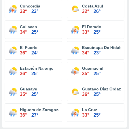
Concordia
Costa Azul
33°
23°
32°
26°
Culiacan
El Dorado
34°
25°
33°
25°
El Fuerte
Escuinapa De Hidalgo
36°
24°
34°
23°
Estación Naranjo
Guamuchil
36°
25°
35°
25°
Guasave
Gustavo Díaz Ordaz (El 
35°
25°
36°
25°
Higuera de Zaragoza
La Cruz
36°
27°
33°
25°