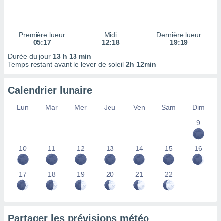
ires
ons le
ent des
es
Première lueur
Midi
Dernière lueur
 :
05:17
12:18
19:19
et/ou
Durée du jour
13 h 13 min
 à des
Temps restant avant le lever de soleil
2h 12min
ions sur
eil,
Calendrier lunaire
des
limitées
Lun
Mar
Mer
Jeu
Ven
Sam
Dim
nner la
9
, créer
ils pour
ité
10
11
12
13
14
15
16
lisée,
des
our
17
18
19
20
21
22
nner des
és
lisées,
s profils
Partager les prévisions météo
enus