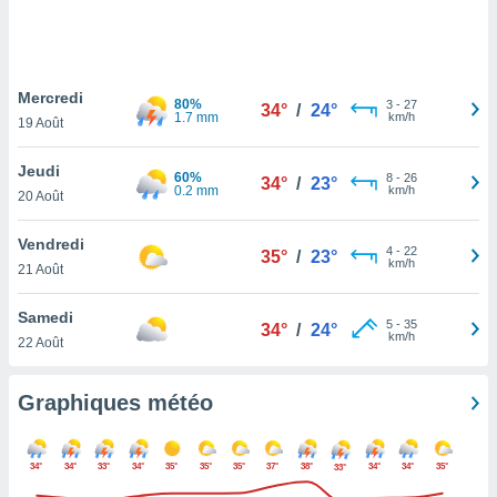
logies
e
s
Mercredi
tez pas
80%
3
-
27
34°
/
24°
1.7 mm
km/h
ation de
19 Août
, vous
z à
Jeudi
60%
8
-
26
34°
/
23°
à notre
0.2 mm
km/h
20 Août
.com.
Vendredi
 cas,
4
-
22
35°
/
23°
km/h
us
21 Août
ns que
s
Samedi
5
-
35
34°
/
24°
km/h
22 Août
ires
urer la
on sur le
Graphiques météo
 seront
, et que
ies ne
34°
34°
33°
34°
35°
35°
35°
37°
38°
34°
34°
35°
33°
as