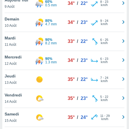
60%
n «
8
-
23
34°
/
22°
0.5 mm
km/h
9 Août
 et
r »,
cédez au
Demain
80%
9
-
24
34°
/
23°
 et vous
4.7 mm
km/h
10 Août
z
ation de
Mardi
90%
6
-
25
33°
/
22°
8.2 mm
km/h
11 Août
qu'ils
 nous ou
aires,
Mercredi
90%
6
-
23
34°
/
23°
1.3 mm
km/h
12 Août
nt de
t
Jeudi
7
-
24
er le
35°
/
22°
km/h
13 Août
ement
te, ainsi
Vendredi
5
-
22
35°
/
23°
km/h
per un
14 Août
écifique
us
Samedi
11
-
29
de la
35°
/
24°
km/h
15 Août
 et du