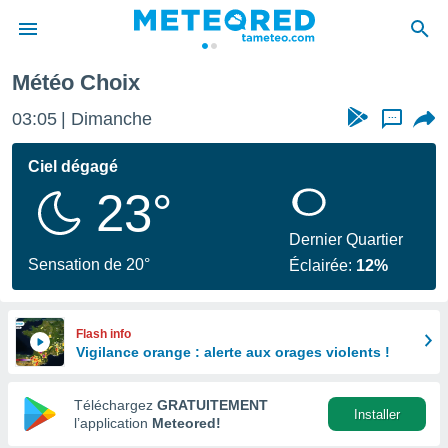
Météo Choix
e
ntialité
03:05
Dimanche
...
enu de
o.com
Ciel dégagé
o.com) a
23°
aré par
onnels
Dernier Quartier
arantir
Sensation de 20°
Éclairée:
12%
té des
ions
. Vous
accéder
Flash info
e en
Vigilance orange : alerte aux orages violents !
 les
Téléchargez
GRATUITEMENT
s :
Installer
l’application
Meteored!
r les