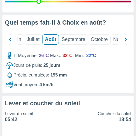
nées
lles sur
d'un
égitime,
Quel temps fait-il à Choix en
août
?
vous
vous
 Pour ce
Mai
Juin
Juillet
Août
Septembre
Octobre
Novembre
ous
etirer
T. Moyenne:
26°C
Max.:
32°C
Mín:
22°C
ement
Jours de pluie:
25
jours
 opposer
ement
Précip. cumulées:
195 mm
nées à
ment en
Vent moyen:
4 km/h
 sur «
res
» ou
e
Lever et coucher du soleil
que de
kies
Lever du soleil
Coucher du soleil
ite web.
05:42
18:54
t nos