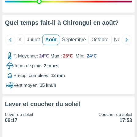
nées
lles sur
d'un
égitime,
Quel temps fait-il à Chirongui en
août
?
vous
vous
 Pour ce
Mai
Juin
Juillet
Août
Septembre
Octobre
Novembre
ous
etirer
T. Moyenne:
24°C
Max.:
25°C
Mín:
24°C
ement
Jours de pluie:
2
jours
 opposer
ement
Précip. cumulées:
12 mm
nées à
ment en
Vent moyen:
15 km/h
 sur «
res
» ou
e
Lever et coucher du soleil
que de
kies
Lever du soleil
Coucher du soleil
ite web.
06:17
17:53
t nos