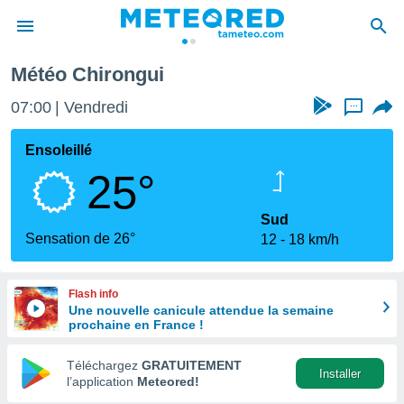
Météo Chirongui
e
ntialité
07:00
Vendredi
...
enu de
o.com
Ensoleillé
o.com) a
25°
aré par
onnels
Sud
arantir
Sensation de 26°
12
18 km/h
té des
ions
. Vous
Flash info
accéder
Une nouvelle canicule attendue la semaine
e en
prochaine en France !
 les
Téléchargez
GRATUITEMENT
s :
Installer
l’application
Meteored!
r les