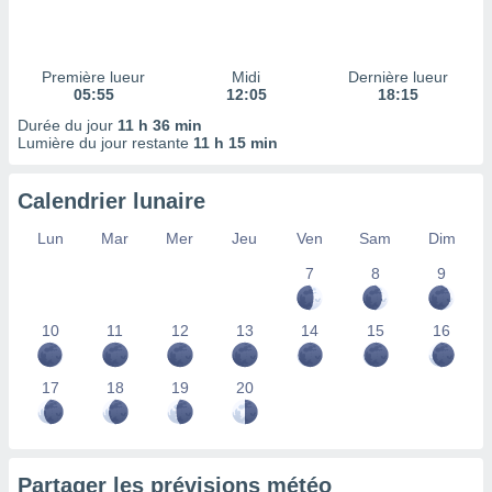
ires
ons le
ent des
es
Première lueur
Midi
Dernière lueur
 :
05:55
12:05
18:15
et/ou
Durée du jour
11 h 36 min
 à des
Lumière du jour restante
11 h 15 min
ions sur
eil,
Calendrier lunaire
des
limitées
Lun
Mar
Mer
Jeu
Ven
Sam
Dim
nner la
7
8
9
, créer
ils pour
ité
10
11
12
13
14
15
16
lisée,
des
our
17
18
19
20
nner des
és
lisées,
s profils
Partager les prévisions météo
enus