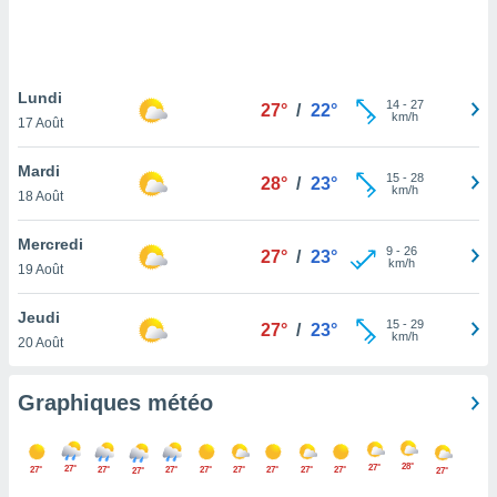
logies
e
s
Lundi
tez pas
14
-
27
27°
/
22°
km/h
ation de
17 Août
, vous
z à
Mardi
15
-
28
28°
/
23°
à notre
km/h
18 Août
.com.
Mercredi
 cas,
9
-
26
27°
/
23°
km/h
us
19 Août
ns que
s
Jeudi
15
-
29
27°
/
23°
km/h
20 Août
ires
urer la
on sur le
Graphiques météo
 seront
, et que
ies ne
28°
27°
27°
27°
27°
27°
27°
27°
27°
27°
27°
27°
27°
as