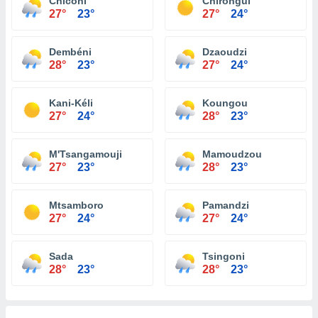
Chiconi
Chirongui
27°
23°
27°
24°
Dembéni
Dzaoudzi
28°
23°
27°
24°
Kani-Kéli
Koungou
27°
24°
28°
23°
M'Tsangamouji
Mamoudzou
27°
23°
28°
23°
Mtsamboro
Pamandzi
27°
24°
27°
24°
Sada
Tsingoni
28°
23°
28°
23°