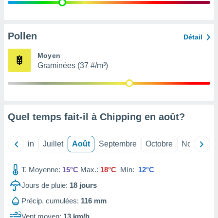
nées
lles sur
d'un
égitime,
Pollen
Détail
vous
vous
Moyen
 Pour ce
Graminées (37 #/m³)
ous
etirer
ement
 opposer
Quel temps fait-il à Chipping en
août
?
ement
nées à
ment en
Mai
Juin
Juillet
Août
Septembre
Octobre
Novembre
 sur «
res
» ou
e
T. Moyenne:
15°C
Max.:
18°C
Mín:
12°C
que de
kies
Jours de pluie:
18
jours
ite web.
Précip. cumulées:
116 mm
t nos
Vent moyen:
13 km/h