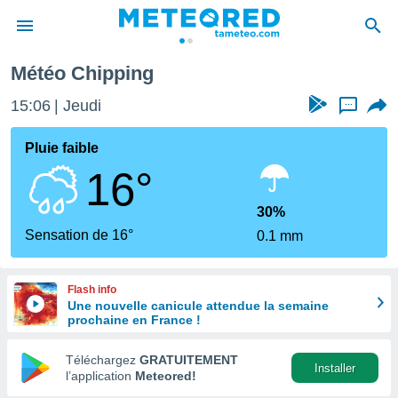
Météo Chipping
e
ntialité
15:06
Jeudi
...
enu de
o.com
Pluie faible
o.com) a
16°
aré par
onnels
30%
arantir
Sensation de 16°
0.1 mm
té des
ions
. Vous
Flash info
accéder
Une nouvelle canicule attendue la semaine
e en
prochaine en France !
 les
Téléchargez
GRATUITEMENT
s :
Installer
l’application
Meteored!
r les