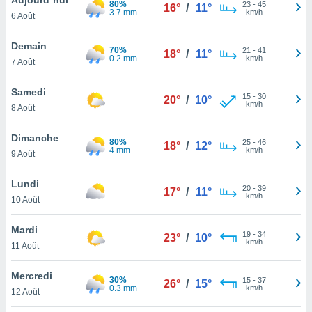
80%
n «
23
-
45
16°
/
11°
3.7 mm
km/h
6 Août
 et
r »,
cédez au
Demain
70%
21
-
41
18°
/
11°
 et vous
0.2 mm
km/h
7 Août
z
ation de
Samedi
15
-
30
20°
/
10°
km/h
8 Août
qu'ils
 nous ou
aires,
Dimanche
80%
25
-
46
18°
/
12°
4 mm
km/h
9 Août
nt de
t
Lundi
20
-
39
er le
17°
/
11°
km/h
10 Août
ement
te, ainsi
Mardi
19
-
34
23°
/
10°
km/h
per un
11 Août
écifique
us
Mercredi
30%
15
-
37
de la
26°
/
15°
0.3 mm
km/h
12 Août
 et du