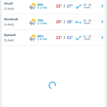
Jeudi
lisé en
60%
19
-
40
22°
/
17°
0.2 mm
km/h
 de
13 Août
. Vous
rouver
Vendredi
70%
20
-
43
20°
/
15°
0.3 mm
km/h
14 Août
ations
re
Samedi
que de
80%
13
-
32
22°
/
13°
1.6 mm
km/h
kies
15 Août
r votre
ement à
ment en
sur le
res des
kies
le au
page de
te web.
MENT,
 les