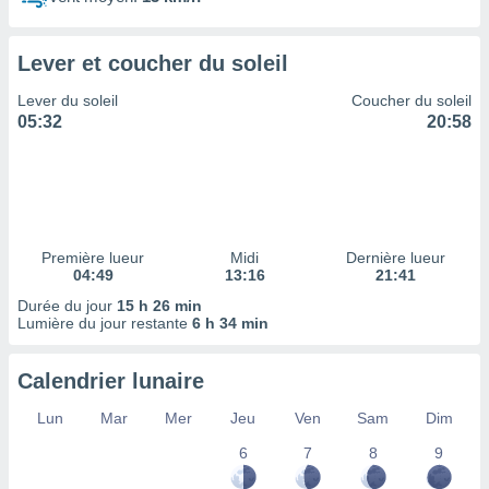
ires
ons le
ent des
Lever et coucher du soleil
es
 :
Lever du soleil
Coucher du soleil
et/ou
05:32
20:58
 à des
ions sur
eil,
des
limitées
Première lueur
Midi
Dernière lueur
nner la
04:49
13:16
21:41
, créer
ils pour
Durée du jour
15 h 26 min
ité
Lumière du jour restante
6 h 34 min
lisée,
des
Calendrier lunaire
our
nner des
Lun
Mar
Mer
Jeu
Ven
Sam
Dim
és
lisées,
6
7
8
9
s profils
enus