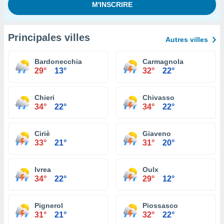
Principales villes
Autres villes
Bardonecchia
Carmagnola
29°
13°
32°
22°
Chieri
Chivasso
34°
22°
34°
22°
Ciriè
Giaveno
33°
21°
31°
20°
Ivrea
Oulx
34°
22°
29°
12°
Pignerol
Piossasco
31°
21°
32°
22°