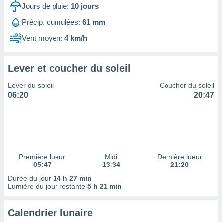
ires
Jours de pluie:
10
jours
ons le
ent des
Précip. cumulées:
61 mm
es
Vent moyen:
4 km/h
 :
et/ou
 à des
Lever et coucher du soleil
ions sur
eil,
Lever du soleil
Coucher du soleil
des
06:20
20:47
limitées
nner la
, créer
ils pour
ité
lisée,
Première lueur
Midi
Dernière lueur
05:47
13:34
21:20
des
our
Durée du jour
14 h 27 min
nner des
Lumière du jour restante
5 h 21 min
és
lisées,
Calendrier lunaire
s profils
enus