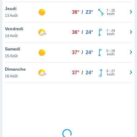
lisé en
Jeudi
 de
7
-
25
36°
/
23°
km/h
13 Août
. Vous
rouver
Vendredi
7
-
29
36°
/
24°
ations
km/h
14 Août
re
que de
Samedi
kies
5
-
28
37°
/
24°
km/h
15 Août
r votre
ement à
ment en
Dimanche
8
-
27
37°
/
24°
sur le
km/h
16 Août
res des
kies
le au
page de
te web.
MENT,
 les