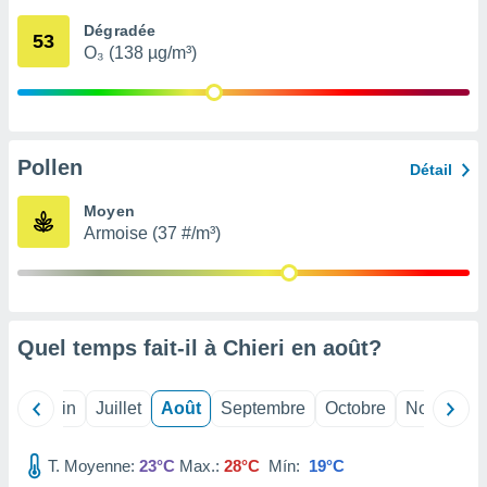
nées
Dégradée
lles sur
53
O₃ (138 µg/m³)
d'un
égitime,
vous
vous
 Pour ce
ous
Pollen
Détail
etirer
Moyen
ement
Armoise (37 #/m³)
 opposer
ement
nées à
ment en
 sur «
res
» ou
Quel temps fait-il à Chieri en
août
?
e
que de
kies
Mai
Juin
Juillet
Août
Septembre
Octobre
Novembre
ite web.
T. Moyenne:
23°C
Max.:
28°C
Mín:
19°C
t nos