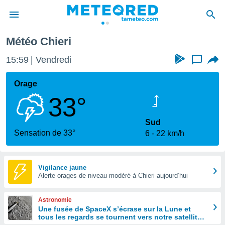
Météo Chieri
e
ntialité
15:59
Vendredi
...
enu de
o.com
Orage
o.com) a
33°
aré par
onnels
Sud
arantir
Sensation de 33°
6
22 km/h
té des
ions
. Vous
accéder
Vigilance jaune
e en
Alerte orages de niveau modéré à Chieri aujourd’hui
 les
Astronomie
s :
Une fusée de SpaceX s’écrase sur la Lune et
tous les regards se tournent vers notre satellite à
r les