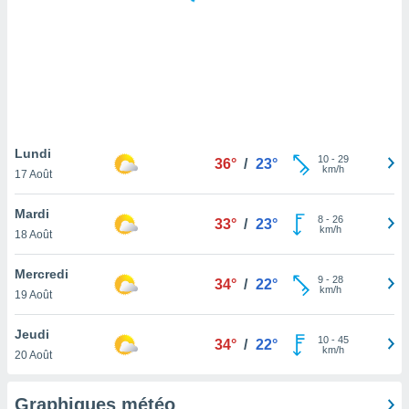
logies
e
s
tez pas
ation de
, vous
z à
à notre
Lundi
10
-
29
36°
/
23°
km/h
17 Août
.com.
 cas,
Mardi
8
-
26
us
33°
/
23°
km/h
18 Août
ns que
s
Mercredi
9
-
28
34°
/
22°
ires
km/h
19 Août
urer la
on sur le
Jeudi
10
-
45
 seront
34°
/
22°
km/h
20 Août
, et que
ies ne
as
Graphiques météo