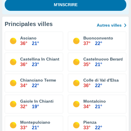
Principales villes
Autres villes
Asciano
Buonconvento
36°
21°
37°
22°
Castellina In Chianti
Castelnuovo Berardeng
36°
23°
35°
21°
Chianciano Terme
Colle di Val d'Elsa
34°
22°
36°
22°
Gaiole In Chianti
Montalcino
32°
19°
34°
21°
Montepulciano
Pienza
33°
21°
33°
22°