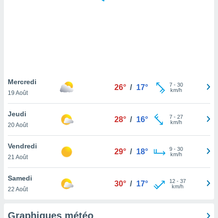
logies
e
s
tez pas
ation de
, vous
z à
à notre
Mercredi
7
-
30
26°
/
17°
km/h
19 Août
.com.
 cas,
Jeudi
7
-
27
us
28°
/
16°
km/h
20 Août
ns que
s
Vendredi
9
-
30
29°
/
18°
ires
km/h
21 Août
urer la
on sur le
Samedi
12
-
37
 seront
30°
/
17°
km/h
22 Août
, et que
ies ne
as
Graphiques météo