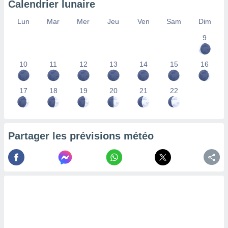
Calendrier lunaire
lisés,
des
Lun
Mar
Mer
Jeu
Ven
Sam
Dim
our
9
nner des
s
lisés,
10
11
12
13
14
15
16
la
ance des
s,
17
18
19
20
21
22
la
ance des
s,
dre les
Partager les prévisions météo
par le
ques ou
inaisons
ées
nt de
tes
,
er et
r les