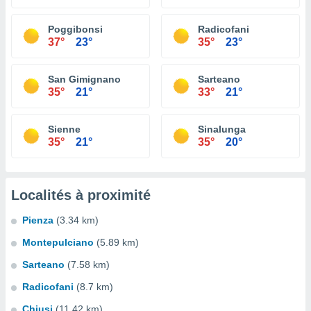
Poggibonsi
Radicofani
37°
23°
35°
23°
San Gimignano
Sarteano
35°
21°
33°
21°
Sienne
Sinalunga
35°
21°
35°
20°
Localités à proximité
Pienza
(3.34 km)
Montepulciano
(5.89 km)
Sarteano
(7.58 km)
Radicofani
(8.7 km)
Chiusi
(11.42 km)