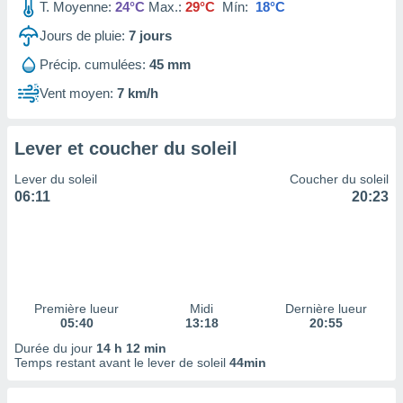
ires
T. Moyenne:
24°C
Max.:
29°C
Mín:
18°C
ons le
Jours de pluie:
7
jours
ent des
es
Précip. cumulées:
45 mm
 :
Vent moyen:
7 km/h
et/ou
 à des
ions sur
eil,
Lever et coucher du soleil
des
Lever du soleil
Coucher du soleil
limitées
06:11
20:23
nner la
, créer
ils pour
ité
lisée,
des
Première lueur
Midi
Dernière lueur
our
05:40
13:18
20:55
nner des
Durée du jour
14 h 12 min
és
Temps restant avant le lever de soleil
44min
lisées,
s profils
enus