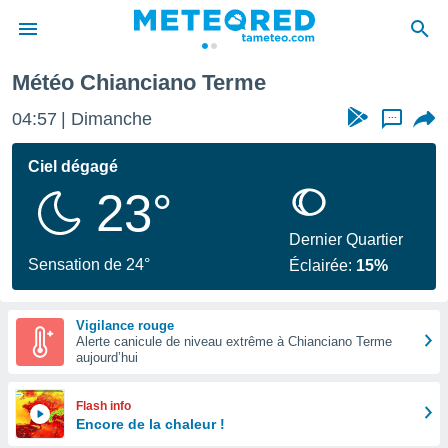
Météo Chianciano Terme
e
ntialité
04:57
Dimanche
...
enu de
o.com
Ciel dégagé
o.com) a
23°
aré par
onnels
Dernier Quartier
arantir
Sensation de 24°
Éclairée:
15%
té des
ions
. Vous
Vigilance rouge
accéder
Alerte canicule de niveau extrême à Chianciano Terme
e en
aujourd’hui
 les
s :
Flash info
Encore de la chaleur !
r les