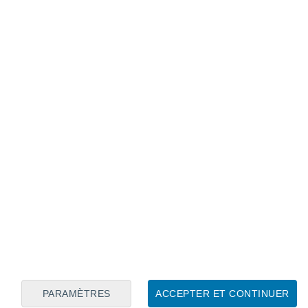
Calendrier lunaire
Lun
Mar
Mer
Jeu
Ven
Sam
Dim
8
9
10
11
12
13
14
15
16
17
18
19
20
21
PARAMÈTRES
ACCEPTER ET CONTINUER