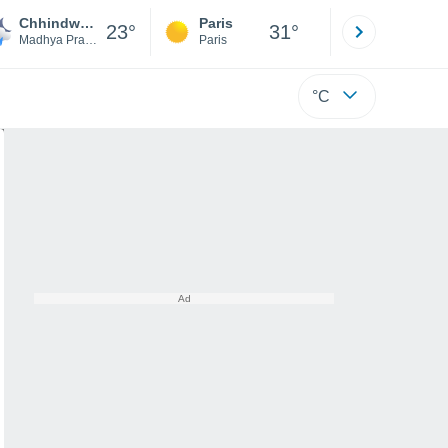
Chhindwara
Paris
Montpelli
23°
31°
Madhya Pradesh
Paris
Hérault
°C