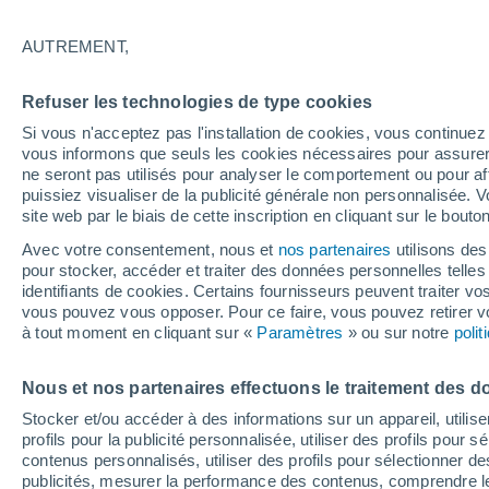
23°
AUTREMENT,
50%
Refuser les technologies de type cookies
Sensation de 20°
1.6 mm
Si vous n'acceptez pas l'installation de cookies, vous continu
vous informons que seuls les cookies nécessaires pour assurer la
ne seront pas utilisés pour analyser le comportement ou pour af
puissiez visualiser de la publicité générale non personnalisée. V
Flash info
site web par le biais de cette inscription en cliquant sur le bouto
Encore de la chaleur !
Avec votre consentement, nous et
nos partenaires
utilisons des
pour stocker, accéder et traiter des données personnelles telles 
Météo 1 - 7 jours
Heure par heure
Radar de pluie
identifiants de cookies. Certains fournisseurs peuvent traiter vo
vous pouvez vous opposer. Pour ce faire, vous pouvez retirer
à tout moment en cliquant sur «
Paramètres
» ou sur notre
poli
Demain
Lundi
Aujourd´hui
Nous et nos partenaires effectuons le traitement des d
9 Août
10 Août
8 Août
Stocker et/ou accéder à des informations sur un appareil, utilise
profils pour la publicité personnalisée, utiliser des profils pour 
contenus personnalisés, utiliser des profils pour sélectionner
publicités, mesurer la performance des contenus, comprendre le
90%
90%
90%