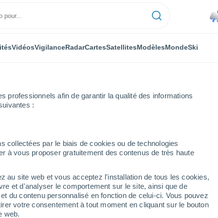
ités
Vidéos
Vigilance
Radar
Cartes
Satellites
Modèles
Monde
Ski
professionnels afin de garantir la qualité des informations
suivantes :
s collectées par le biais de cookies ou de technologies
nuer à vous proposer gratuitement des contenus de très haute
z au site web et vous acceptez l'installation de tous les cookies,
...
vre et d'analyser le comportement sur le site, ainsi que de
é et du contenu personnalisé en fonction de celui-ci. Vous pouvez
Heure par heure
tirer votre consentement à tout moment en cliquant sur le bouton
Pluie faible dans les prochaines
te web.
heures