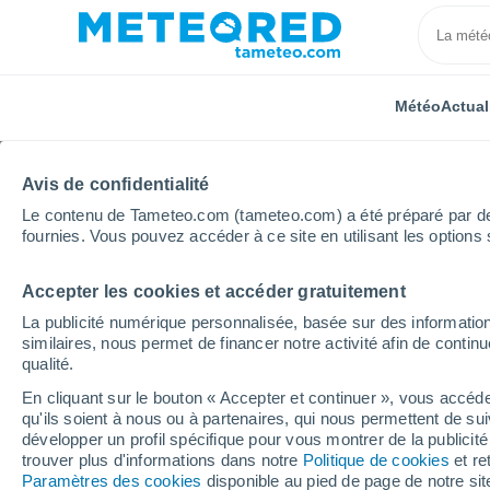
Météo
Actual
Avis de confidentialité
Le contenu de Tameteo.com (tameteo.com) a été préparé par des 
fournies. Vous pouvez accéder à ce site en utilisant les options 
Accepter les cookies et accéder gratuitement
Accueil
Inde
Madhya Pradesh
Chhindwara
La publicité numérique personnalisée, basée sur des information
similaires, nous permet de financer notre activité afin de conti
Météo Chhindwara
qualité.
En cliquant sur le bouton « Accepter et continuer », vous accéde
23:08
Samedi
qu'ils soient à nous ou à partenaires, qui nous permettent de sui
développer un profil spécifique pour vous montrer de la publicit
trouver plus d'informations dans notre
Politique de cookies
et re
Pluie faible
Paramètres des cookies
disponible au pied de page de notre si