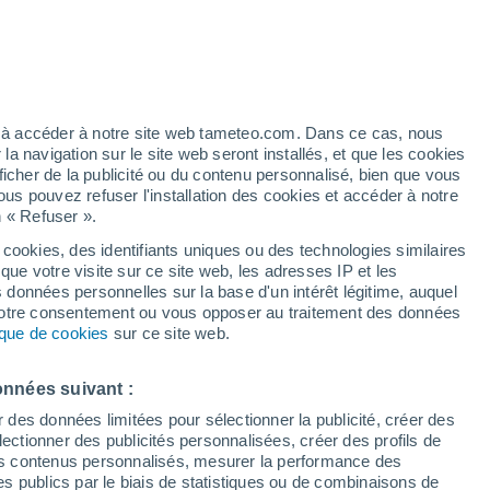
Pluies modérées attendues
Demain après-midi
ez à accéder à notre site web tameteo.com. Dans ce cas, nous
 navigation sur le site web seront installés, et que les cookies
ficher de la publicité ou du contenu personnalisé, bien que vous
ous pouvez refuser l'installation des cookies et accéder à notre
n « Refuser ».
 cookies, des identifiants uniques ou des technologies similaires
que votre visite sur ce site web, les adresses IP et les
Actualité
Carte de pluie
Satellites
Modèles
s données personnelles sur la base d'un intérêt légitime, auquel
 votre consentement ou vous opposer au traitement des données
tique de cookies
sur ce site web.
Mardi
Mercredi
Jeudi
Vendredi
onnées suivant :
11 Août
12 Août
13 Août
14 Août
r des données limitées pour sélectionner la publicité, créer des
sélectionner des publicités personnalisées, créer des profils de
 des contenus personnalisés, mesurer la performance des
s publics par le biais de statistiques ou de combinaisons de
90%
90%
90%
80%