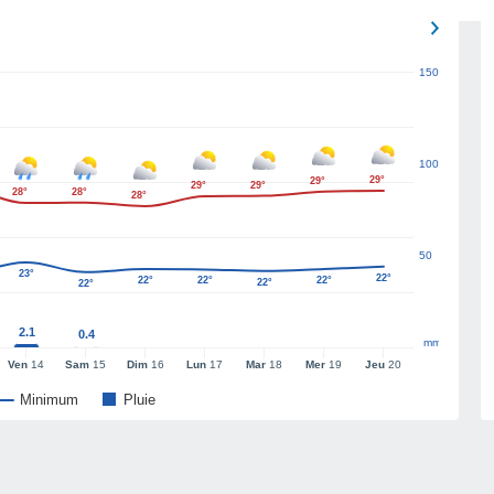
150
100
29°
29°
29°
29°
28°
28°
28°
50
23°
22°
22°
22°
22°
22°
22°
2.1
0.4
mm
Ven
14
Sam
15
Dim
16
Lun
17
Mar
18
Mer
19
Jeu
20
Minimum
Pluie