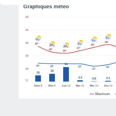
Graphiques météo
40
35
29°
30
29°
28°
27°
26°
26°
25
34
22°
22°
22°
22°
20
21°
18
15
3.3
2.1
0.9
°C
Sam
8
Dim
9
Lun
10
Mar
11
Mer
12
Jeu
13
Maximum