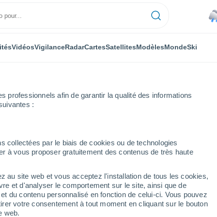
ités
Vidéos
Vigilance
Radar
Cartes
Satellites
Modèles
Monde
Ski
professionnels afin de garantir la qualité des informations
suivantes :
s collectées par le biais de cookies ou de technologies
nuer à vous proposer gratuitement des contenus de très haute
t - NU
z au site web et vous acceptez l'installation de tous les cookies,
...
vre et d'analyser le comportement sur le site, ainsi que de
é et du contenu personnalisé en fonction de celui-ci. Vous pouvez
Heure par heure
tirer votre consentement à tout moment en cliquant sur le bouton
Pluie faible dans les prochaines
te web.
heures