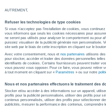
11°
AUTREMENT,
60%
Refuser les technologies de type cookies
Sensation de 11°
1.2 mm
Si vous n'acceptez pas l'installation de cookies, vous continu
vous informons que seuls les cookies nécessaires pour assurer la
ne seront pas utilisés pour analyser le comportement ou pour af
puissiez visualiser de la publicité générale non personnalisée. V
Astronomie
site web par le biais de cette inscription en cliquant sur le bouto
Alerte spatiale : un satellite privé envoyé à la
rescousse du télescope Swift de la NASA est
Avec votre consentement, nous et
nos partenaires
utilisons des
de contrôle
pour stocker, accéder et traiter des données personnelles telles 
Météo 1 - 7 jours
Heure par heure
Radar de pluie
identifiants de cookies. Certains fournisseurs peuvent traiter vo
vous pouvez vous opposer. Pour ce faire, vous pouvez retirer
à tout moment en cliquant sur «
Paramètres
» ou sur notre
poli
Demain
Lundi
Aujourd´hui
Nous et nos partenaires effectuons le traitement des d
9 Août
10 Août
8 Août
Stocker et/ou accéder à des informations sur un appareil, utilise
profils pour la publicité personnalisée, utiliser des profils pour 
contenus personnalisés, utiliser des profils pour sélectionner
publicités, mesurer la performance des contenus, comprendre le
70%
60%
90%