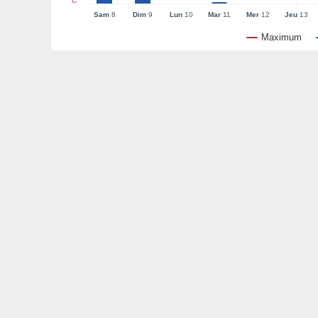
°C
Sam
8
Dim
9
Lun
10
Mar
11
Mer
12
Jeu
13
Maximum