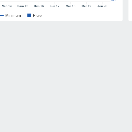
mm
Ven
14
Sam
15
Dim
16
Lun
17
Mar
18
Mer
19
Jeu
20
Minimum
Pluie