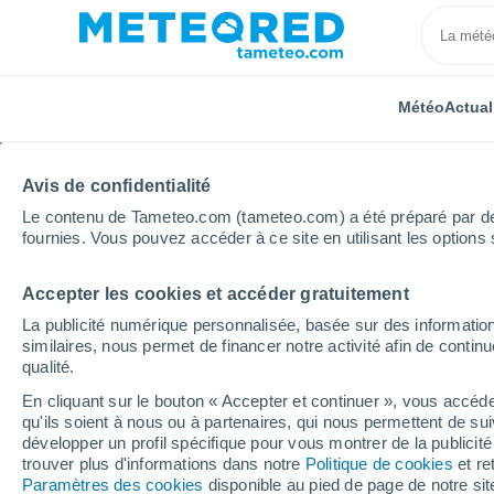
Météo
Actual
Avis de confidentialité
Le contenu de Tameteo.com (tameteo.com) a été préparé par des 
fournies. Vous pouvez accéder à ce site en utilisant les options 
Accepter les cookies et accéder gratuitement
Accueil
Canada
Nunavut
Chesterfield Inlet
La publicité numérique personnalisée, basée sur des information
similaires, nous permet de financer notre activité afin de conti
Météo Chesterfield Inle
qualité.
En cliquant sur le bouton « Accepter et continuer », vous accéde
00:47
Samedi
qu'ils soient à nous ou à partenaires, qui nous permettent de sui
développer un profil spécifique pour vous montrer de la publicit
trouver plus d'informations dans notre
Politique de cookies
et re
Pluie faible
Paramètres des cookies
disponible au pied de page de notre si