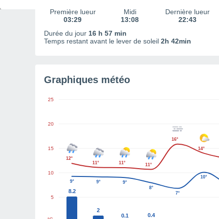
Première lueur
Midi
Dernière lueur
03:29
13:08
22:43
Durée du jour
16 h 57 min
Temps restant avant le lever de soleil
2h 42min
Graphiques météo
25
20
16°
15
14°
12°
11°
11°
11°
10
10°
9°
9°
9°
8°
8.2
7°
5
2
0.4
0.1