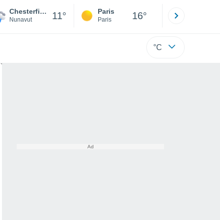
Chesterfield Inlet
Paris
Montpelli
11°
16°
Nunavut
Paris
Hérault
°C