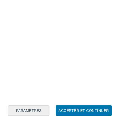
Calendrier lunaire
Lun
Mar
Mer
Jeu
Ven
Sam
Dim
8
9
10
11
12
13
14
15
16
PARAMÈTRES
ACCEPTER ET CONTINUER