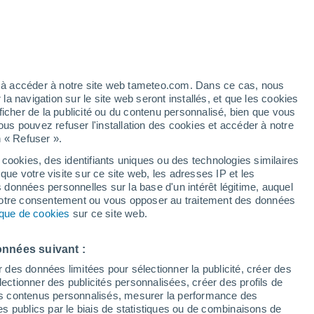
ez à accéder à notre site web tameteo.com. Dans ce cas, nous
 navigation sur le site web seront installés, et que les cookies
ficher de la publicité ou du contenu personnalisé, bien que vous
ous pouvez refuser l'installation des cookies et accéder à notre
n « Refuser ».
 hors
 cookies, des identifiants uniques ou des technologies similaires
que votre visite sur ce site web, les adresses IP et les
Actualité
Carte de pluie
Satellites
Modèles
s données personnelles sur la base d'un intérêt légitime, auquel
 votre consentement ou vous opposer au traitement des données
tique de cookies
sur ce site web.
Mardi
Mercredi
Jeudi
Vendredi
onnées suivant :
11 Août
12 Août
13 Août
14 Août
r des données limitées pour sélectionner la publicité, créer des
sélectionner des publicités personnalisées, créer des profils de
 des contenus personnalisés, mesurer la performance des
s publics par le biais de statistiques ou de combinaisons de
60%