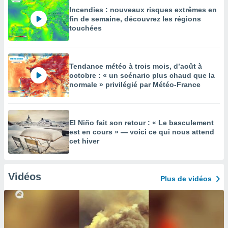
Incendies : nouveaux risques extrêmes en
fin de semaine, découvrez les régions
touchées
Tendance météo à trois mois, d’août à
octobre : « un scénario plus chaud que la
normale » privilégié par Météo-France
El Niño fait son retour : « Le basculement
est en cours » — voici ce qui nous attend
cet hiver
Vidéos
Plus de vidéos