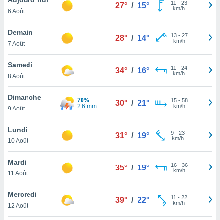
n «
11
-
23
27°
/
15°
km/h
6 Août
 et
r »,
cédez au
Demain
13
-
27
28°
/
14°
 et vous
km/h
7 Août
z
ation de
Samedi
11
-
24
34°
/
16°
km/h
8 Août
qu'ils
 nous ou
aires,
Dimanche
70%
15
-
58
30°
/
21°
2.6 mm
km/h
9 Août
nt de
t
Lundi
9
-
23
er le
31°
/
19°
km/h
10 Août
ement
te, ainsi
Mardi
16
-
36
35°
/
19°
km/h
per un
11 Août
écifique
us
Mercredi
11
-
22
de la
39°
/
22°
km/h
12 Août
 et du