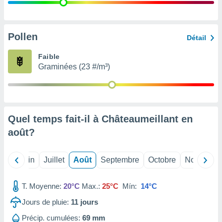
nées
lles sur
d'un
égitime,
Pollen
Détail
vous
vous
Faible
 Pour ce
Graminées (23 #/m³)
ous
etirer
ement
 opposer
Quel temps fait-il à Châteaumeillant en
ement
nées à
août
?
ment en
 sur «
res
» ou
Mai
Juin
Juillet
Août
Septembre
Octobre
Novembre
e
que de
kies
T. Moyenne:
20°C
Max.:
25°C
Mín:
14°C
ite web.
Jours de pluie:
11
jours
t nos
Précip. cumulées:
69 mm