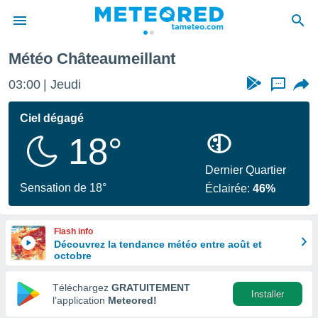
Météo Châteaumeillant
e
ntialité
03:00
Jeudi
...
enu de
o.com
Ciel dégagé
o.com) a
18°
aré par
onnels
Dernier Quartier
arantir
Sensation de 18°
Éclairée:
46%
té des
ions
. Vous
Flash info
accéder
Découvrez la tendance météo entre août et
e en
octobre
 les
Téléchargez
GRATUITEMENT
s :
Installer
l’application
Meteored!
r les