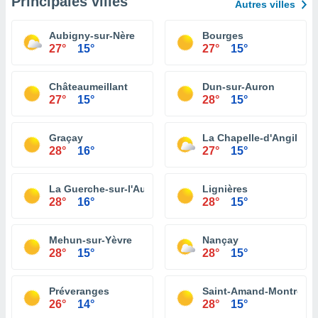
Principales villes
Autres villes
Aubigny-sur-Nère
Bourges
27°
15°
27°
15°
Châteaumeillant
Dun-sur-Auron
27°
15°
28°
15°
Graçay
La Chapelle-d'Angillon
28°
16°
27°
15°
La Guerche-sur-l'Aubois
Lignières
28°
16°
28°
15°
Mehun-sur-Yèvre
Nançay
28°
15°
28°
15°
Préveranges
Saint-Amand-Montrond
26°
14°
28°
15°