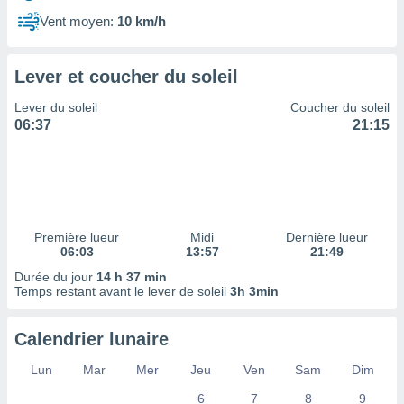
ires
ons le
Vent moyen:
10 km/h
ent des
es
 :
Lever et coucher du soleil
et/ou
Lever du soleil
Coucher du soleil
 à des
06:37
21:15
ions sur
eil,
des
limitées
nner la
, créer
Première lueur
Midi
Dernière lueur
ils pour
06:03
13:57
21:49
ité
Durée du jour
14 h 37 min
lisée,
Temps restant avant le lever de soleil
3h 3min
des
our
nner des
Calendrier lunaire
és
lisées,
Lun
Mar
Mer
Jeu
Ven
Sam
Dim
s profils
6
7
8
9
enus