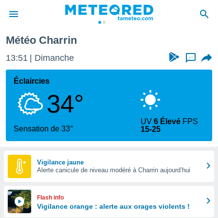
Météo Charrin
e
ntialité
13:51
Dimanche
...
enu de
o.com
Éclaircies
o.com) a
34°
aré par
onnels
UV
6 Élevé
FPS
arantir
Sensation de 33°
15-25
té des
ions
. Vous
accéder
Vigilance jaune
e en
Alerte canicule de niveau modéré à Charrin aujourd’hui
 les
s :
Flash info
Vigilance orange : alerte aux orages violents !
r les