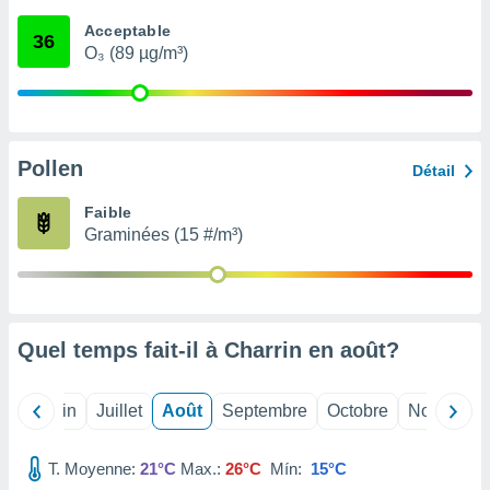
nées
Acceptable
lles sur
36
O₃ (89 µg/m³)
d'un
égitime,
vous
vous
 Pour ce
ous
Pollen
Détail
etirer
Faible
ement
Graminées (15 #/m³)
 opposer
ement
nées à
ment en
 sur «
res
» ou
Quel temps fait-il à Charrin en
août
?
e
que de
kies
Mai
Juin
Juillet
Août
Septembre
Octobre
Novembre
ite web.
T. Moyenne:
21°C
Max.:
26°C
Mín:
15°C
t nos