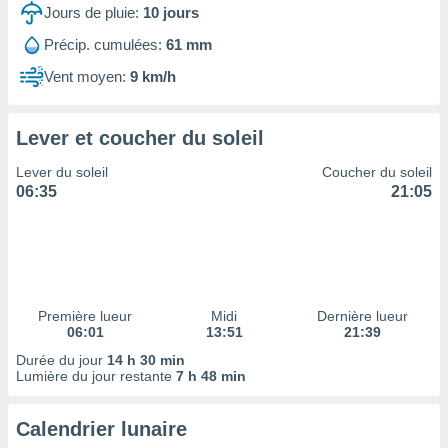
ires
Jours de pluie:
10
jours
ons le
ent des
Précip. cumulées:
61 mm
es
Vent moyen:
9 km/h
 :
et/ou
 à des
Lever et coucher du soleil
ions sur
eil,
Lever du soleil
Coucher du soleil
des
06:35
21:05
limitées
nner la
, créer
ils pour
ité
lisée,
Première lueur
Midi
Dernière lueur
06:01
13:51
21:39
des
our
Durée du jour
14 h 30 min
nner des
Lumière du jour restante
7 h 48 min
és
lisées,
Calendrier lunaire
s profils
enus