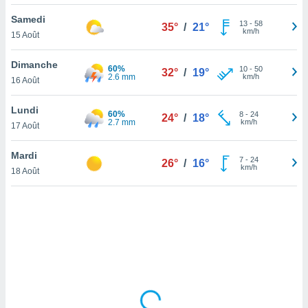
lisé en
Samedi
 de
13
-
58
35°
/
21°
km/h
15 Août
. Vous
rouver
Dimanche
60%
10
-
50
32°
/
19°
ations
2.6 mm
km/h
16 Août
re
que de
Lundi
60%
kies
8
-
24
24°
/
18°
2.7 mm
km/h
17 Août
r votre
ement à
ment en
Mardi
7
-
24
26°
/
16°
sur le
km/h
18 Août
res des
kies
le au
page de
te web.
MENT,
 les