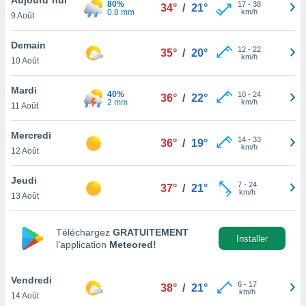
80%
n «
17
-
38
34°
/
21°
0.8 mm
km/h
9 Août
 et
r »,
cédez au
Demain
12
-
22
35°
/
20°
 et vous
km/h
10 Août
z
ation de
Mardi
40%
10
-
24
36°
/
22°
2 mm
km/h
11 Août
qu'ils
 nous ou
aires,
Mercredi
14
-
33
36°
/
19°
km/h
12 Août
nt de
t
Jeudi
7
-
24
er le
37°
/
21°
km/h
13 Août
ement
te, ainsi
Téléchargez
GRATUITEMENT
per un
Installer
l’application
Meteored!
écifique
us
de la
Vendredi
6
-
17
38°
/
21°
 et du
km/h
14 Août