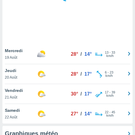
logies
e
s
tez pas
ation de
, vous
z à
à notre
Mercredi
13
-
33
28°
/
14°
km/h
19 Août
.com.
 cas,
Jeudi
6
-
23
us
28°
/
17°
km/h
20 Août
ns que
s
Vendredi
17
-
39
30°
/
17°
ires
km/h
21 Août
urer la
on sur le
Samedi
22
-
45
 seront
27°
/
14°
km/h
22 Août
, et que
ies ne
as
Graphiques météo