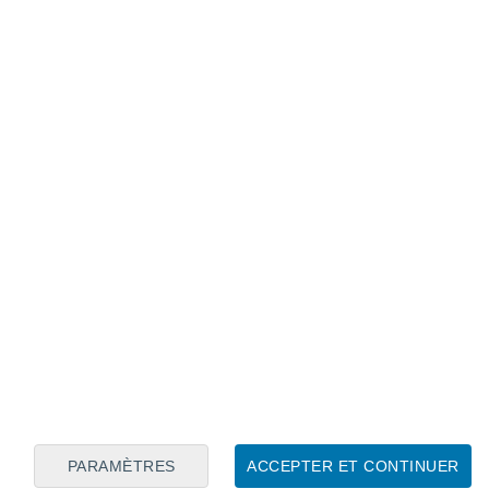
Calendrier lunaire
Lun
Mar
Mer
Jeu
Ven
Sam
Dim
6
7
8
9
10
11
12
13
14
15
16
17
18
19
PARAMÈTRES
ACCEPTER ET CONTINUER