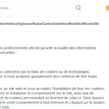
ités
Vidéos
Vigilance
Radar
Cartes
Satellites
Modèles
Monde
Ski
professionnels afin de garantir la qualité des informations
suivantes :
Chambolle-Musigny
s collectées par le biais de cookies ou de technologies
nuer à vous proposer gratuitement des contenus de très haute
gny
z au site web et vous acceptez l'installation de tous les cookies,
...
vre et d'analyser le comportement sur le site, ainsi que de
é et du contenu personnalisé en fonction de celui-ci. Vous pouvez
Heure par heure
tirer votre consentement à tout moment en cliquant sur le bouton
Intervalles nuageux dans les
te web.
prochaines heures