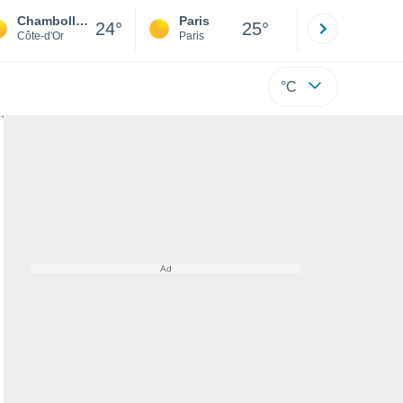
Chambolle-Musigny
Paris
Montpelli
24°
25°
Côte-d'Or
Paris
Hérault
°C