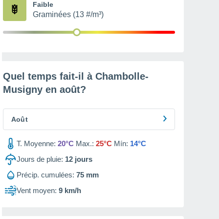
Faible
Graminées (13 #/m³)
Quel temps fait-il à Chambolle-
Musigny en
août
?
Août
T. Moyenne:
20°C
Max.:
25°C
Mín:
14°C
Jours de pluie:
12
jours
Précip. cumulées:
75 mm
Vent moyen:
9 km/h