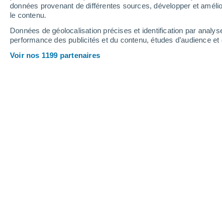
données provenant de différentes sources, développer et amélior
le contenu.
29°
/
16°
32°
/
16°
30°
/
17°
Données de géolocalisation précises et identification par analys
performance des publicités et du contenu, études d’audience e
13
-
33
km/h
11
-
28
km/h
13
17
-
37
km/h
Voir nos 1199 partenaires
Météo Chambolle-Musigny aujourd´h
Éclaircies
30°
17:00
T. ressentie
28°
Éclaircies
29°
18:00
T. ressentie
28°
Ciel variable
28°
19:00
T. ressentie
27°
Ensoleillé
26°
20:00
T. ressentie
26°