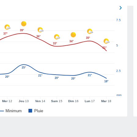
7.5
39°
37°
36°
35°
34°
33°
5
31°
25°
2.5
21°
21°
20°
20°
20°
18°
mm
Mer
12
Jeu
13
Ven
14
Sam
15
Dim
16
Lun
17
Mar
18
Minimum
Pluie