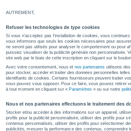
26°
AUTREMENT,
Nord
Refuser les technologies de type cookies
Sensation de 26°
17
-
35 km
Si vous n'acceptez pas l'installation de cookies, vous continu
vous informons que seuls les cookies nécessaires pour assurer la
ne seront pas utilisés pour analyser le comportement ou pour af
puissiez visualiser de la publicité générale non personnalisée. V
Flash info
site web par le biais de cette inscription en cliquant sur le bouto
Une nouvelle canicule attendue la semaine
prochaine en France !
Avec votre consentement, nous et
nos partenaires
utilisons des
pour stocker, accéder et traiter des données personnelles telles 
Météo 1 - 7 jours
Heure par heure
Actualité
Carte
identifiants de cookies. Certains fournisseurs peuvent traiter vo
vous pouvez vous opposer. Pour ce faire, vous pouvez retirer
à tout moment en cliquant sur «
Paramètres
» ou sur notre
poli
Demain
Samedi
D
Aujourd´hui
Nous et nos partenaires effectuons le traitement des d
7 Août
8 Août
6 Août
Stocker et/ou accéder à des informations sur un appareil, utilise
profils pour la publicité personnalisée, utiliser des profils pour 
contenus personnalisés, utiliser des profils pour sélectionner
publicités, mesurer la performance des contenus, comprendre le