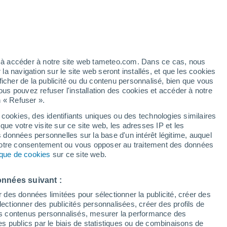
/h
ez à accéder à notre site web tameteo.com. Dans ce cas, nous
 navigation sur le site web seront installés, et que les cookies
ficher de la publicité ou du contenu personnalisé, bien que vous
ous pouvez refuser l'installation des cookies et accéder à notre
n « Refuser ».
 cookies, des identifiants uniques ou des technologies similaires
que votre visite sur ce site web, les adresses IP et les
 de couverture nuageuse
Radar de pluie
Satellites
Modèles
s données personnelles sur la base d'un intérêt légitime, auquel
 votre consentement ou vous opposer au traitement des données
tique de cookies
sur ce site web.
imanche
Lundi
Mardi
Mercredi
onnées suivant :
9 Août
10 Août
11 Août
12 Août
r des données limitées pour sélectionner la publicité, créer des
sélectionner des publicités personnalisées, créer des profils de
 des contenus personnalisés, mesurer la performance des
s publics par le biais de statistiques ou de combinaisons de
70%
60%