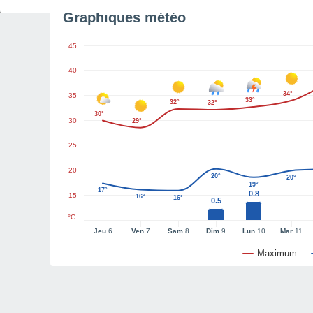
Graphiques météo
45
40
34°
35
33°
32°
32°
30°
30
29°
25
20
20°
20°
19°
17°
0.8
15
16°
16°
0.5
°C
Jeu
6
Ven
7
Sam
8
Dim
9
Lun
10
Mar
11
Maximum