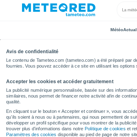
Météo
Actual
Avis de confidentialité
Le contenu de Tameteo.com (tameteo.com) a été préparé par des 
fournies. Vous pouvez accéder à ce site en utilisant les options 
Accepter les cookies et accéder gratuitement
Accueil
Bourgogne-Franche-Comté
Côte-d'Or
La publicité numérique personnalisée, basée sur des information
similaires, nous permet de financer notre activité afin de conti
Météo Chambolle-Musi
qualité.
En cliquant sur le bouton « Accepter et continuer », vous accéde
20:28
Jeudi
qu'ils soient à nous ou à partenaires, qui nous permettent de sui
développer un profil spécifique pour vous montrer de la publicit
trouver plus d'informations dans notre
Politique de cookies
et re
Ensoleillé
Paramètres des cookies
disponible au pied de page de notre si