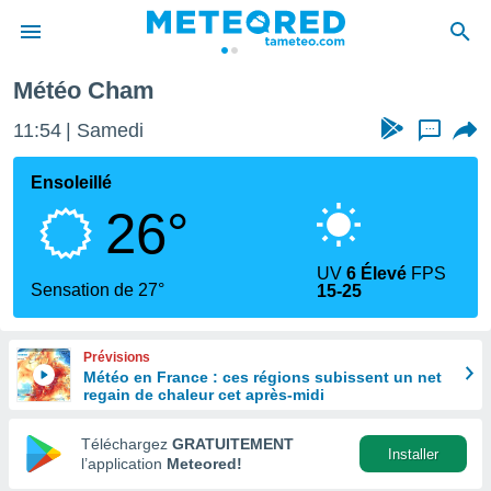
Météo Cham
e
ntialité
11:54
Samedi
...
enu de
o.com
Ensoleillé
o.com) a
26°
aré par
onnels
UV
6 Élevé
FPS
arantir
Sensation de 27°
15-25
té des
ions
. Vous
Prévisions
accéder
Météo en France : ces régions subissent un net
e en
regain de chaleur cet après-midi
 les
Téléchargez
GRATUITEMENT
s :
Installer
l’application
Meteored!
r les