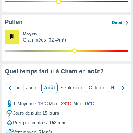
nées
lles sur
d'un
égitime,
Pollen
Détail
vous
vous
Moyen
 Pour ce
Graminées (32 #/m³)
ous
etirer
ement
 opposer
Quel temps fait-il à Cham en
août
?
ement
nées à
ment en
Mai
Juin
Juillet
Août
Septembre
Octobre
Novembre
 sur «
res
» ou
e
T. Moyenne:
19°C
Max.:
23°C
Mín:
15°C
que de
kies
Jours de pluie:
15
jours
ite web.
Précip. cumulées:
153 mm
t nos
Vent moyen:
5 km/h