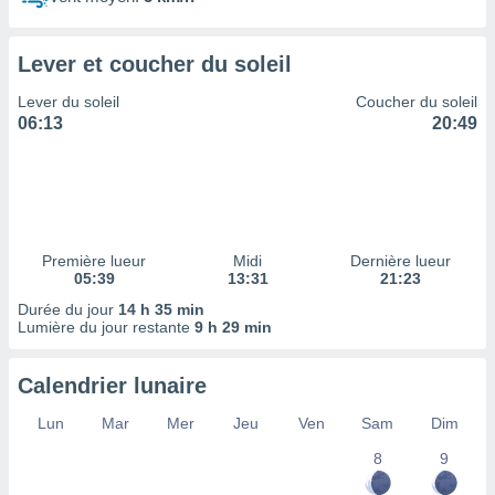
ires
ons le
ent des
Lever et coucher du soleil
es
 :
Lever du soleil
Coucher du soleil
et/ou
06:13
20:49
 à des
ions sur
eil,
des
limitées
Première lueur
Midi
Dernière lueur
nner la
05:39
13:31
21:23
, créer
ils pour
Durée du jour
14 h 35 min
ité
Lumière du jour restante
9 h 29 min
lisée,
des
Calendrier lunaire
our
nner des
Lun
Mar
Mer
Jeu
Ven
Sam
Dim
és
lisées,
8
9
s profils
enus