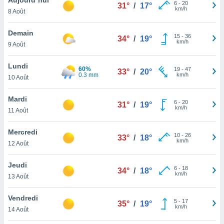
n «
6
-
20
31°
/
17°
km/h
8 Août
 et
r »,
cédez au
Demain
15
-
36
34°
/
19°
 et vous
km/h
9 Août
z
ation de
Lundi
60%
19
-
47
33°
/
20°
0.3 mm
km/h
10 Août
qu'ils
 nous ou
aires,
Mardi
6
-
20
31°
/
19°
km/h
11 Août
nt de
t
Mercredi
10
-
26
er le
33°
/
18°
km/h
12 Août
ement
te, ainsi
Jeudi
6
-
18
34°
/
18°
km/h
per un
13 Août
écifique
us
Vendredi
5
-
17
de la
35°
/
19°
km/h
14 Août
 et du