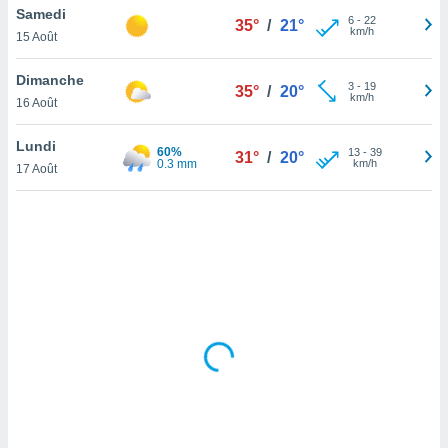
Samedi
lisé en
6
-
22
35°
/
21°
km/h
 de
15 Août
. Vous
rouver
Dimanche
3
-
19
35°
/
20°
km/h
16 Août
ations
re
Lundi
que de
60%
13
-
39
31°
/
20°
0.3 mm
km/h
kies
17 Août
r votre
ement à
ment en
sur le
res des
kies
le au
page de
te web.
MENT,
 les