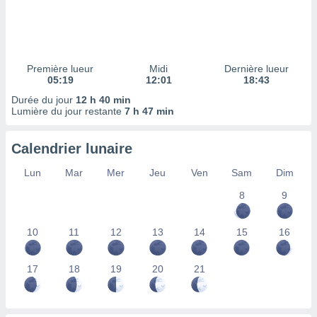
ires
ons le
ent des
es
 :
Première lueur
Midi
Dernière lueur
et/ou
05:19
12:01
18:43
 à des
Durée du jour
12 h 40 min
ions sur
Lumière du jour restante
7 h 47 min
eil,
des
limitées
Calendrier lunaire
nner la
Lun
Mar
Mer
Jeu
Ven
Sam
Dim
, créer
ils pour
8
9
ité
lisée,
10
11
12
13
14
15
16
des
our
nner des
17
18
19
20
21
és
lisées,
s profils
enus