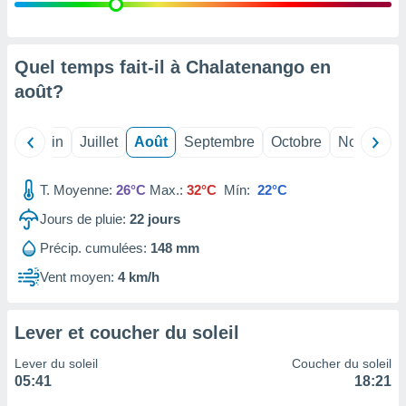
nées
lles sur
d'un
égitime,
Quel temps fait-il à Chalatenango en
vous
août
?
vous
 Pour ce
ous
Mai
Juin
Juillet
Août
Septembre
Octobre
Novembre
etirer
ement
T. Moyenne:
26°C
Max.:
32°C
Mín:
22°C
 opposer
ement
Jours de pluie:
22
jours
nées à
Précip. cumulées:
148 mm
ment en
 sur «
Vent moyen:
4 km/h
res
» ou
e
que de
Lever et coucher du soleil
kies
ite web.
Lever du soleil
Coucher du soleil
05:41
18:21
t nos