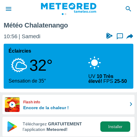
tenango
Météo Chalatenango
e
ntialité
10:57
Samedi
...
enu de
o.com
Éclaircies
o.com) a
32°
aré par
onnels
UV
10 Très
arantir
Sensation de 35°
élevé!
FPS
25-50
té des
ions
. Vous
accéder
Flash info
e en
Encore de la chaleur !
 les
Téléchargez
GRATUITEMENT
s :
Installer
l’application
Meteored!
r les