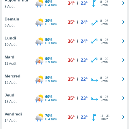
60%
n «
8
-
27
34°
/
23°
0.4 mm
km/h
8 Août
 et
r »,
cédez au
Demain
30%
8
-
26
35°
/
24°
 et vous
0.1 mm
km/h
9 Août
z
ation de
Lundi
50%
9
-
27
36°
/
24°
0.3 mm
km/h
10 Août
qu'ils
 nous ou
aires,
Mardi
90%
8
-
29
36°
/
23°
2.9 mm
km/h
11 Août
nt de
t
Mercredi
80%
8
-
28
er le
35°
/
22°
2.9 mm
km/h
12 Août
ement
te, ainsi
Jeudi
60%
6
-
27
35°
/
23°
0.4 mm
km/h
per un
13 Août
écifique
us
Vendredi
70%
11
-
31
de la
36°
/
23°
0.4 mm
km/h
14 Août
 et du