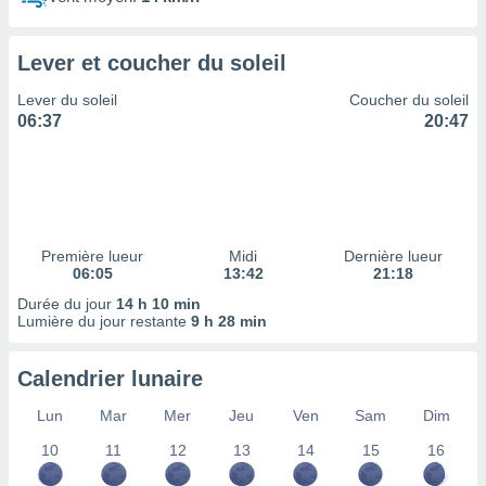
ires
ons le
ent des
Lever et coucher du soleil
es
 :
Lever du soleil
Coucher du soleil
et/ou
06:37
20:47
 à des
ions sur
eil,
des
limitées
Première lueur
Midi
Dernière lueur
nner la
06:05
13:42
21:18
, créer
ils pour
Durée du jour
14 h 10 min
ité
Lumière du jour restante
9 h 28 min
lisée,
des
Calendrier lunaire
our
nner des
Lun
Mar
Mer
Jeu
Ven
Sam
Dim
és
lisées,
10
11
12
13
14
15
16
s profils
enus