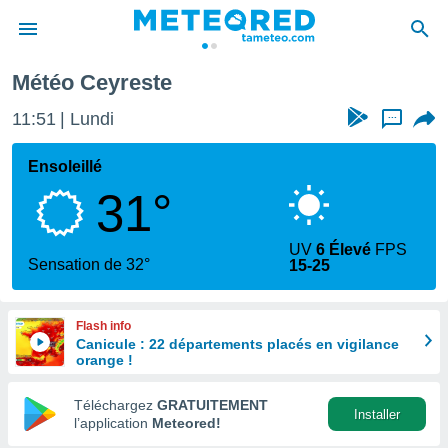
eyreste
Météo Ceyreste
e
ntialité
11:51
Lundi
...
enu de
o.com
Ensoleillé
o.com) a
31°
aré par
onnels
UV
6 Élevé
FPS
arantir
Sensation de 32°
15-25
té des
ions
. Vous
Flash info
accéder
Canicule : 22 départements placés en vigilance
e en
orange !
 les
Téléchargez
GRATUITEMENT
s :
Installer
l’application
Meteored!
r les