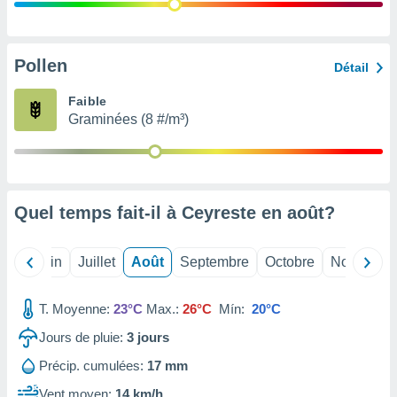
nées
lles sur
d'un
égitime,
Pollen
Détail
vous
vous
Faible
 Pour ce
Graminées (8 #/m³)
ous
etirer
ement
 opposer
Quel temps fait-il à Ceyreste en
août
?
ement
nées à
ment en
Mai
Juin
Juillet
Août
Septembre
Octobre
Novembre
 sur «
res
» ou
e
T. Moyenne:
23°C
Max.:
26°C
Mín:
20°C
que de
kies
Jours de pluie:
3
jours
ite web.
Précip. cumulées:
17 mm
t nos
Vent moyen:
14 km/h