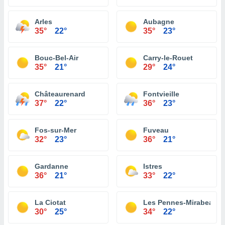
Arles
Aubagne
35°
22°
35°
23°
Bouc-Bel-Air
Carry-le-Rouet
35°
21°
29°
24°
Châteaurenard
Fontvieille
37°
22°
36°
23°
Fos-sur-Mer
Fuveau
32°
23°
36°
21°
Gardanne
Istres
36°
21°
33°
22°
La Ciotat
Les Pennes-Mirabeau
30°
25°
34°
22°