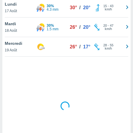
Lundi
lisé en
30%
15
-
43
30°
/
20°
4.3 mm
km/h
 de
17 Août
. Vous
rouver
Mardi
30%
20
-
47
26°
/
20°
1.5 mm
km/h
18 Août
ations
re
Mercredi
que de
28
-
55
26°
/
17°
km/h
kies
19 Août
r votre
ement à
ment en
sur le
res des
kies
le au
page de
te web.
MENT,
 les