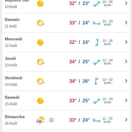
n «
10
-
26
32°
/
23°
km/h
10 Août
 et
r »,
cédez au
Demain
14
-
33
33°
/
24°
 et vous
km/h
11 Août
z
ation de
Mercredi
10
-
26
32°
/
24°
km/h
12 Août
qu'ils
 nous ou
aires,
Jeudi
12
-
34
34°
/
25°
km/h
13 Août
nt de
t
Vendredi
10
-
32
er le
34°
/
26°
km/h
14 Août
ement
te, ainsi
Samedi
10
-
33
33°
/
25°
km/h
per un
15 Août
écifique
us
Dimanche
11
-
33
de la
33°
/
24°
km/h
16 Août
 et du