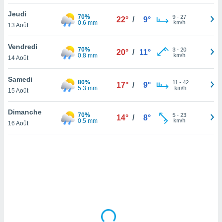
lisé en
Jeudi
 de
70%
9
-
27
22°
/
9°
0.6 mm
km/h
13 Août
. Vous
rouver
Vendredi
70%
3
-
20
20°
/
11°
ations
0.8 mm
km/h
14 Août
re
que de
Samedi
80%
kies
11
-
42
17°
/
9°
5.3 mm
km/h
15 Août
r votre
ement à
ment en
Dimanche
70%
5
-
23
14°
/
8°
sur le
0.5 mm
km/h
16 Août
res des
kies
le au
page de
te web.
MENT,
 les