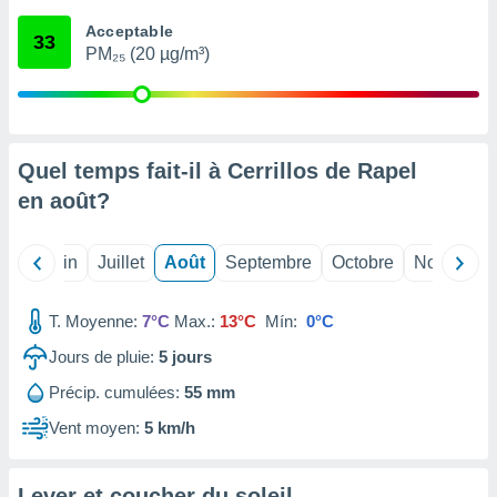
nées
Acceptable
lles sur
33
PM₂₅ (20 µg/m³)
d'un
égitime,
vous
vous
 Pour ce
ous
Quel temps fait-il à Cerrillos de Rapel
etirer
en
août
?
ement
 opposer
Mai
Juin
Juillet
Août
Septembre
Octobre
Novembre
ement
nées à
ment en
T. Moyenne:
7°C
Max.:
13°C
Mín:
0°C
 sur «
res
» ou
Jours de pluie:
5
jours
e
Précip. cumulées:
55 mm
que de
kies
Vent moyen:
5 km/h
ite web.
t nos
Lever et coucher du soleil