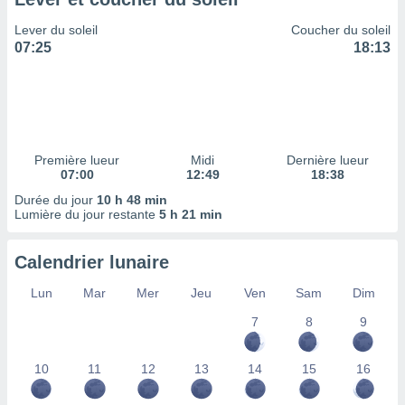
ires
ons le
Lever du soleil
Coucher du soleil
ent des
07:25
18:13
es
 :
et/ou
 à des
ions sur
eil,
Première lueur
Midi
Dernière lueur
des
07:00
12:49
18:38
limitées
Durée du jour
10 h 48 min
Lumière du jour restante
5 h 21 min
nner la
, créer
ils pour
Calendrier lunaire
ité
lisée,
Lun
Mar
Mer
Jeu
Ven
Sam
Dim
des
our
7
8
9
nner des
és
10
11
12
13
14
15
16
lisées,
s profils
enus