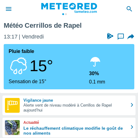
Météo Cerrillos de Rapel
e
ntialité
13:17
Vendredi
...
enu de
o.com
Pluie faible
o.com) a
15°
aré par
onnels
30%
arantir
Sensation de 15°
0.1 mm
té des
ions
. Vous
Vigilance jaune
accéder
Alerte vent de niveau modéré à Cerrillos de Rapel
e en
aujourd’hui
 les
Actualité
s :
Le réchauffement climatique modifie le goût de
nos aliments
r les