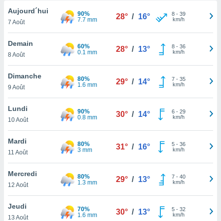
n «
Aujourd´hui
 et
90%
8
-
39
28°
/
16°
7.7 mm
km/h
r »,
7 Août
cédez au
 et vous
Demain
60%
8
-
36
28°
/
13°
z
0.1 mm
km/h
8 Août
ation de
Dimanche
qu'ils
80%
7
-
35
29°
/
14°
1.6 mm
km/h
9 Août
 nous ou
aires,
Lundi
90%
6
-
29
30°
/
14°
nt de
0.8 mm
km/h
10 Août
t
er le
Mardi
ement
80%
5
-
36
31°
/
16°
3 mm
km/h
11 Août
te, ainsi
per un
Mercredi
80%
7
-
40
29°
/
13°
écifique
1.3 mm
km/h
12 Août
us
de la
Jeudi
70%
 et du
5
-
32
30°
/
13°
1.6 mm
km/h
13 Août