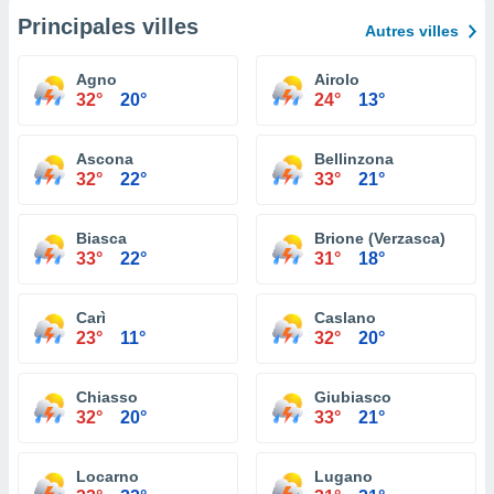
Principales villes
Autres villes
Agno
Airolo
32°
20°
24°
13°
Ascona
Bellinzona
32°
22°
33°
21°
Biasca
Brione (Verzasca)
33°
22°
31°
18°
Carì
Caslano
23°
11°
32°
20°
Chiasso
Giubiasco
32°
20°
33°
21°
Locarno
Lugano