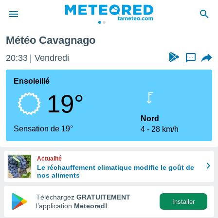
Météo Cavagnago
e
ntialité
20:33
Vendredi
...
enu de
o.com
Ensoleillé
o.com) a
19°
aré par
onnels
Nord
arantir
Sensation de 19°
4
28 km/h
té des
ions
. Vous
Actualité
accéder
Le réchauffement climatique modifie le goût de
e en
nos aliments
 les
Téléchargez
GRATUITEMENT
s :
Installer
l’application
Meteored!
r les