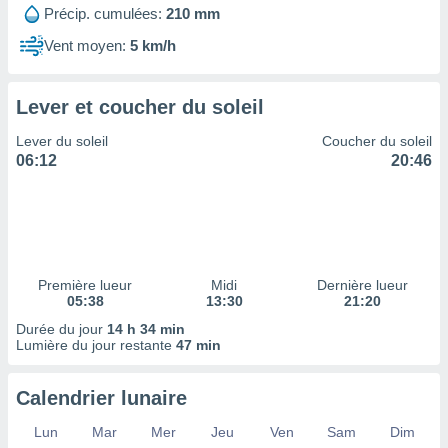
ires
Précip. cumulées:
210 mm
ons le
ent des
Vent moyen:
5 km/h
es
 :
Lever et coucher du soleil
et/ou
 à des
Lever du soleil
Coucher du soleil
ions sur
06:12
20:46
eil,
des
limitées
nner la
, créer
ils pour
Première lueur
Midi
Dernière lueur
ité
05:38
13:30
21:20
lisée,
Durée du jour
14 h 34 min
des
Lumière du jour restante
47 min
our
nner des
és
Calendrier lunaire
lisées,
s profils
Lun
Mar
Mer
Jeu
Ven
Sam
Dim
enus