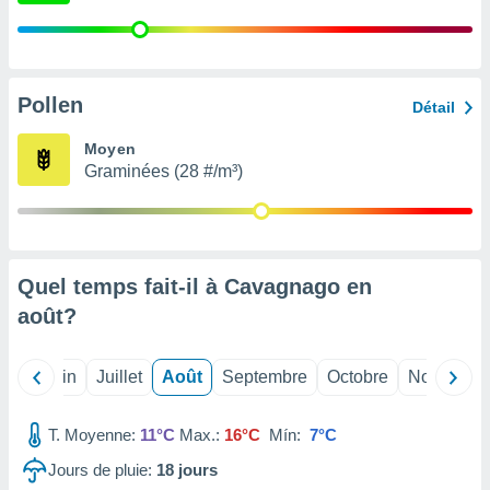
nées
lles sur
d'un
égitime,
vous
Pollen
Détail
vous
 Pour ce
Moyen
ous
Graminées (28 #/m³)
etirer
ement
 opposer
ement
nées à
Quel temps fait-il à Cavagnago en
ment en
août
?
 sur «
res
» ou
e
Mai
Juin
Juillet
Août
Septembre
Octobre
Novembre
que de
kies
ite web.
T. Moyenne:
11°C
Max.:
16°C
Mín:
7°C
Jours de pluie:
18
jours
t nos