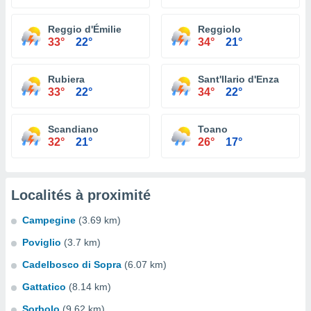
Reggio d'Émilie
Reggiolo
33°
22°
34°
21°
Rubiera
Sant'Ilario d'Enza
33°
22°
34°
22°
Scandiano
Toano
32°
21°
26°
17°
Localités à proximité
Campegine
(3.69 km)
Poviglio
(3.7 km)
Cadelbosco di Sopra
(6.07 km)
Gattatico
(8.14 km)
Sorbolo
(9.62 km)