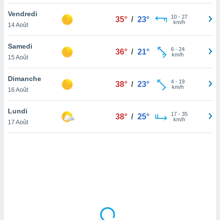
lisé en
Vendredi
 de
10
-
27
35°
/
23°
km/h
14 Août
. Vous
rouver
Samedi
6
-
24
36°
/
21°
ations
km/h
15 Août
re
que de
Dimanche
kies
4
-
19
38°
/
23°
km/h
16 Août
r votre
ement à
ment en
Lundi
17
-
35
38°
/
25°
sur le
km/h
17 Août
res des
kies
le au
page de
te web.
MENT,
 les