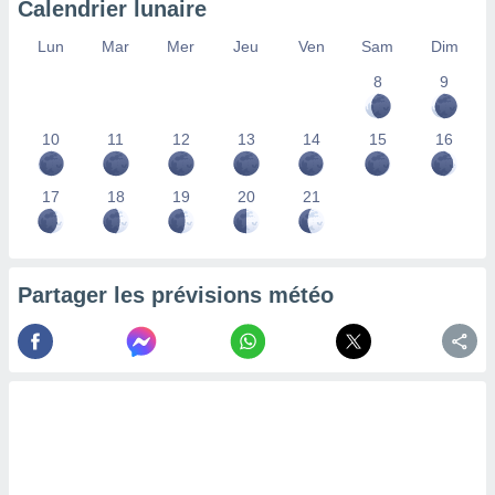
Calendrier lunaire
lisés,
des
Lun
Mar
Mer
Jeu
Ven
Sam
Dim
our
8
9
nner des
s
lisés,
10
11
12
13
14
15
16
la
ance des
s,
17
18
19
20
21
la
ance des
s,
dre les
Partager les prévisions météo
par le
ques ou
inaisons
ées
nt de
tes
,
er et
r les