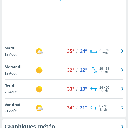
logies
e
s
tez pas
ation de
, vous
z à
à notre
Mardi
21
-
49
35°
/
24°
km/h
18 Août
.com.
 cas,
Mercredi
16
-
38
us
32°
/
22°
km/h
19 Août
ns que
s
Jeudi
14
-
30
33°
/
19°
ires
km/h
20 Août
urer la
on sur le
Vendredi
8
-
30
 seront
34°
/
21°
km/h
21 Août
, et que
ies ne
as
Graphiques météo