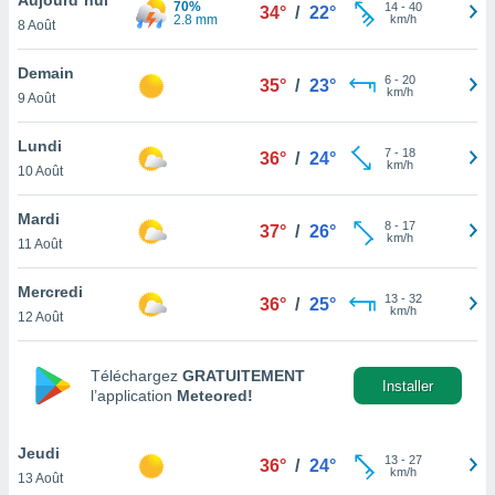
70%
n «
14
-
40
34°
/
22°
2.8 mm
km/h
8 Août
 et
r »,
cédez au
Demain
6
-
20
35°
/
23°
 et vous
km/h
9 Août
z
ation de
Lundi
7
-
18
36°
/
24°
km/h
10 Août
qu'ils
 nous ou
aires,
Mardi
8
-
17
37°
/
26°
km/h
11 Août
nt de
t
Mercredi
13
-
32
er le
36°
/
25°
km/h
12 Août
ement
te, ainsi
Téléchargez
GRATUITEMENT
per un
Installer
l’application
Meteored!
écifique
us
de la
Jeudi
13
-
27
36°
/
24°
 et du
km/h
13 Août