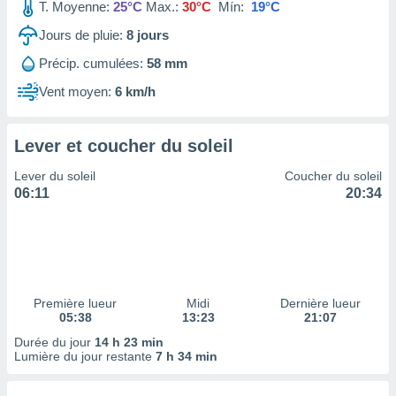
ires
T. Moyenne:
25°C
Max.:
30°C
Mín:
19°C
ons le
Jours de pluie:
8
jours
ent des
es
Précip. cumulées:
58 mm
 :
Vent moyen:
6 km/h
et/ou
 à des
ions sur
eil,
Lever et coucher du soleil
des
Lever du soleil
Coucher du soleil
limitées
06:11
20:34
nner la
, créer
ils pour
ité
lisée,
des
Première lueur
Midi
Dernière lueur
our
05:38
13:23
21:07
nner des
Durée du jour
14 h 23 min
és
Lumière du jour restante
7 h 34 min
lisées,
s profils
enus