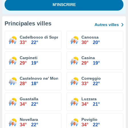
Principales villes
Autres villes
Cadelbosco di Sopra
Canossa
33°
22°
30°
20°
Carpineti
Casina
29°
19°
29°
19°
Castelnovo ne' Monti
Correggio
28°
18°
33°
22°
Guastalla
Luzzara
34°
22°
34°
21°
Novellara
Poviglio
34°
22°
34°
22°