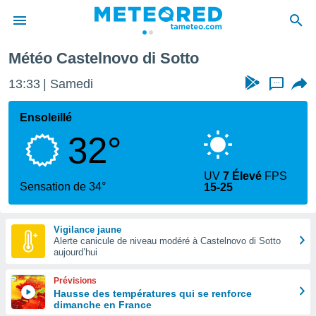
tto
Météo Castelnovo di Sotto
e
ntialité
13:33
Samedi
...
enu de
o.com
Ensoleillé
o.com) a
32°
aré par
onnels
UV
7 Élevé
FPS
arantir
Sensation de 34°
15-25
té des
ions
. Vous
Vigilance jaune
accéder
Alerte canicule de niveau modéré à Castelnovo di Sotto
e en
aujourd’hui
 les
Prévisions
s :
Hausse des températures qui se renforce
dimanche en France
r les