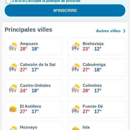
J'ai lu et j'accepte la politique de privacité
Principales villes
Autres villes
Ampuero
Brañavieja
28°
18°
23°
12°
Cabezón de la Sal
Cabuérniga
27°
17°
27°
18°
Castro-Urdiales
Colindres
24°
18°
28°
17°
El Astillero
Fuente Dé
27°
17°
27°
17°
Hoznayo
Isla