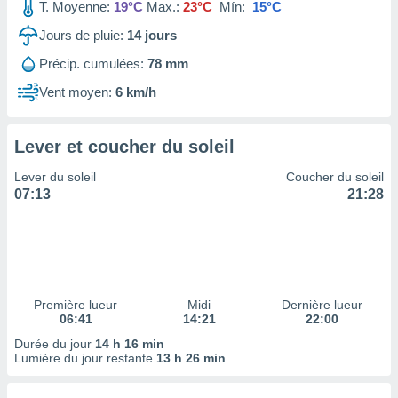
ires
T. Moyenne:
19°C
Max.:
23°C
Mín:
15°C
ons le
Jours de pluie:
14
jours
ent des
es
Précip. cumulées:
78 mm
 :
Vent moyen:
6 km/h
et/ou
 à des
ions sur
eil,
Lever et coucher du soleil
des
Lever du soleil
Coucher du soleil
limitées
07:13
21:28
nner la
, créer
ils pour
ité
lisée,
des
Première lueur
Midi
Dernière lueur
our
06:41
14:21
22:00
nner des
Durée du jour
14 h 16 min
és
Lumière du jour restante
13 h 26 min
lisées,
s profils
enus