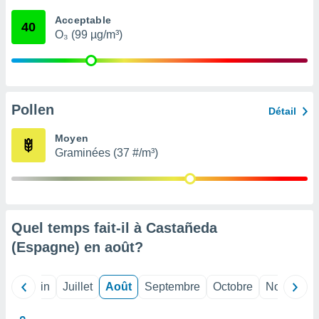
nées
Acceptable
lles sur
40
O₃ (99 µg/m³)
d'un
égitime,
vous
vous
 Pour ce
ous
Pollen
Détail
etirer
Moyen
ement
Graminées (37 #/m³)
 opposer
ement
nées à
ment en
 sur «
res
» ou
Quel temps fait-il à Castañeda
e
(Espagne) en
août
?
que de
kies
ite web.
Mai
Juin
Juillet
Août
Septembre
Octobre
Novembre
t nos