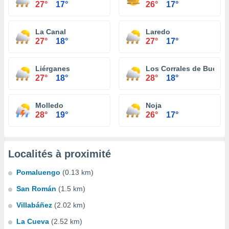
27°
17°
26°
17°
La Canal
Laredo
27°
18°
27°
17°
Liérganes
Los Corrales de Buelna
27°
18°
28°
18°
Molledo
Noja
28°
19°
26°
17°
Localités à proximité
Pomaluengo
(0.13 km)
San Román
(1.5 km)
Villabáñez
(2.02 km)
La Cueva
(2.52 km)