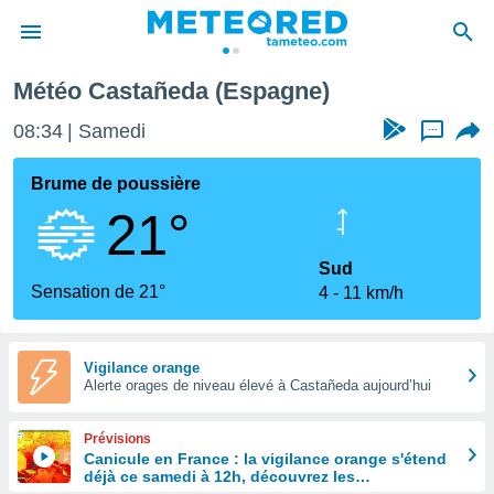
Météo Castañeda (Espagne)
e
ntialité
08:34
Samedi
...
enu de
o.com
Brume de poussière
o.com) a
21°
aré par
onnels
Sud
arantir
Sensation de 21°
4
11 km/h
té des
ions
. Vous
accéder
Vigilance orange
e en
Alerte orages de niveau élevé à Castañeda aujourd’hui
 les
Prévisions
s :
Canicule en France : la vigilance orange s'étend
déjà ce samedi à 12h, découvrez les
r les