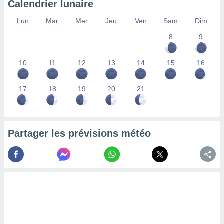
Calendrier lunaire
lisés,
des
Lun
Mar
Mer
Jeu
Ven
Sam
Dim
our
8
9
nner des
s
lisés,
10
11
12
13
14
15
16
la
ance des
s,
17
18
19
20
21
la
ance des
s,
dre les
Partager les prévisions météo
par le
ques ou
inaisons
ées
nt de
tes
,
er et
r les