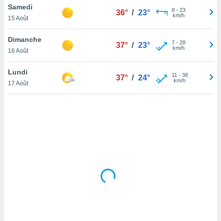
Samedi
lisé en
8
-
23
36°
/
23°
km/h
 de
15 Août
. Vous
rouver
Dimanche
7
-
28
37°
/
23°
km/h
16 Août
ations
re
Lundi
que de
11
-
38
37°
/
24°
km/h
kies
17 Août
r votre
ement à
ment en
sur le
res des
kies
le au
page de
te web.
MENT,
 les