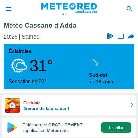
Météo Cassano d'Adda
e
ntialité
20:26
Samedi
...
enu de
o.com
Éclaircies
o.com) a
31°
aré par
onnels
Sud-est
arantir
Sensation de 32°
7
18 km/h
té des
ions
. Vous
accéder
Flash info
e en
Encore de la chaleur !
 les
Téléchargez
GRATUITEMENT
s :
Installer
l’application
Meteored!
r les