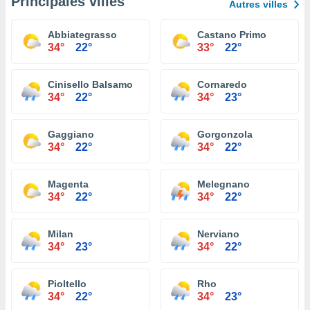
Principales villes
Autres villes
Abbiategrasso
Castano Primo
34°
22°
33°
22°
Cinisello Balsamo
Cornaredo
34°
22°
34°
23°
Gaggiano
Gorgonzola
34°
22°
34°
22°
Magenta
Melegnano
34°
22°
34°
22°
Milan
Nerviano
34°
23°
34°
22°
Pioltello
Rho
34°
22°
34°
23°