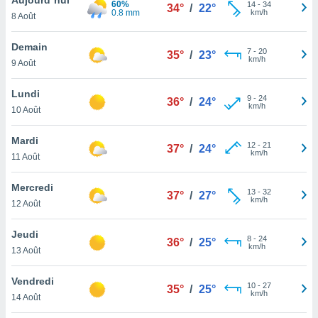
60%
n «
14
-
34
34°
/
22°
0.8 mm
km/h
8 Août
 et
r »,
cédez au
Demain
7
-
20
35°
/
23°
 et vous
km/h
9 Août
z
ation de
Lundi
9
-
24
36°
/
24°
km/h
10 Août
qu'ils
 nous ou
aires,
Mardi
12
-
21
37°
/
24°
km/h
11 Août
nt de
t
Mercredi
13
-
32
er le
37°
/
27°
km/h
12 Août
ement
te, ainsi
Jeudi
8
-
24
36°
/
25°
km/h
per un
13 Août
écifique
us
Vendredi
10
-
27
de la
35°
/
25°
km/h
14 Août
 et du