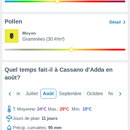
nées
lles sur
d'un
égitime,
Pollen
Détail
vous
vous
Moyen
 Pour ce
Graminées (30 #/m³)
ous
etirer
ement
 opposer
Quel temps fait-il à Cassano d'Adda en
ement
nées à
août
?
ment en
 sur «
res
» ou
Mai
Juin
Juillet
Août
Septembre
Octobre
Novembre
e
que de
kies
T. Moyenne:
24°C
Max.:
29°C
Mín:
19°C
ite web.
Jours de pluie:
11
jours
t nos
Précip. cumulées:
95 mm