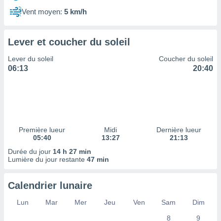
ires
ons le
Vent moyen:
5 km/h
ent des
es
 :
Lever et coucher du soleil
et/ou
Lever du soleil
Coucher du soleil
 à des
06:13
20:40
ions sur
eil,
des
limitées
nner la
, créer
Première lueur
Midi
Dernière lueur
ils pour
05:40
13:27
21:13
ité
Durée du jour
14 h 27 min
lisée,
Lumière du jour restante
47 min
des
our
nner des
Calendrier lunaire
és
lisées,
Lun
Mar
Mer
Jeu
Ven
Sam
Dim
s profils
8
9
enus