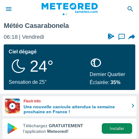
rabonela
Météo Casarabonela
e
ntialité
06:18
Vendredi
...
enu de
o.com
Ciel dégagé
o.com) a
24°
aré par
onnels
Dernier Quartier
arantir
Sensation de 25°
Éclairée:
35%
té des
ions
. Vous
Flash info
accéder
Une nouvelle canicule attendue la semaine
e en
prochaine en France !
 les
Téléchargez
GRATUITEMENT
s :
Installer
l’application
Meteored!
r les