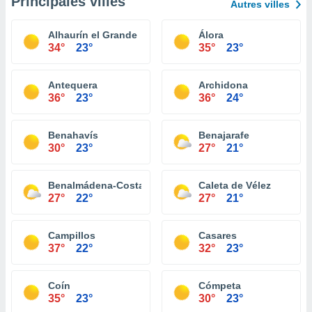
Principales villes
Autres villes
Alhaurín el Grande
Álora
34°
23°
35°
23°
Antequera
Archidona
36°
23°
36°
24°
Benahavís
Benajarafe
30°
23°
27°
21°
Benalmádena-Costa
Caleta de Vélez
27°
22°
27°
21°
Campillos
Casares
37°
22°
32°
23°
Coín
Cómpeta
35°
23°
30°
23°