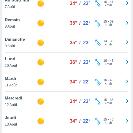
n «
16
-
41
34°
/
23°
km/h
7 Août
 et
r »,
cédez au
Demain
15
-
39
35°
/
22°
 et vous
km/h
8 Août
z
ation de
Dimanche
14
-
39
35°
/
23°
km/h
9 Août
qu'ils
 nous ou
aires,
Lundi
16
-
43
36°
/
23°
km/h
10 Août
nt de
t
Mardi
16
-
43
er le
34°
/
22°
km/h
11 Août
ement
te, ainsi
Mercredi
15
-
38
34°
/
23°
km/h
per un
12 Août
écifique
us
Jeudi
15
-
40
de la
34°
/
22°
km/h
13 Août
 et du