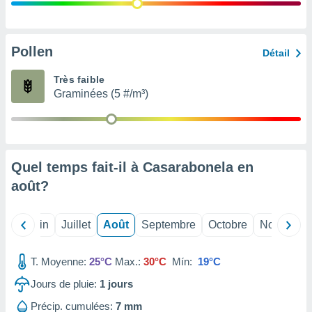
nées
lles sur
d'un
égitime,
Pollen
Détail
vous
vous
Très faible
 Pour ce
Graminées (5 #/m³)
ous
etirer
ement
 opposer
Quel temps fait-il à Casarabonela en
ement
nées à
août
?
ment en
 sur «
res
» ou
Mai
Juin
Juillet
Août
Septembre
Octobre
Novembre
e
que de
kies
T. Moyenne:
25°C
Max.:
30°C
Mín:
19°C
ite web.
Jours de pluie:
1
jours
t nos
Précip. cumulées:
7 mm