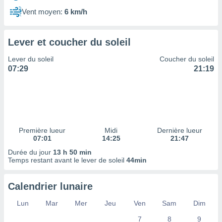
ires
ons le
Vent moyen:
6 km/h
ent des
es
 :
Lever et coucher du soleil
et/ou
Lever du soleil
Coucher du soleil
 à des
07:29
21:19
ions sur
eil,
des
limitées
nner la
, créer
Première lueur
Midi
Dernière lueur
ils pour
07:01
14:25
21:47
ité
Durée du jour
13 h 50 min
lisée,
Temps restant avant le lever de soleil
44min
des
our
nner des
Calendrier lunaire
és
lisées,
Lun
Mar
Mer
Jeu
Ven
Sam
Dim
s profils
7
8
9
enus