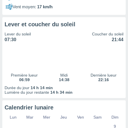
ires
ons le
Vent moyen:
17 km/h
ent des
es
 :
Lever et coucher du soleil
et/ou
Lever du soleil
Coucher du soleil
 à des
07:30
21:44
ions sur
eil,
des
limitées
nner la
, créer
Première lueur
Midi
Dernière lueur
ils pour
06:59
14:38
22:16
ité
Durée du jour
14 h 14 min
lisée,
Lumière du jour restante
14 h 34 min
des
our
nner des
Calendrier lunaire
és
lisées,
Lun
Mar
Mer
Jeu
Ven
Sam
Dim
s profils
9
enus