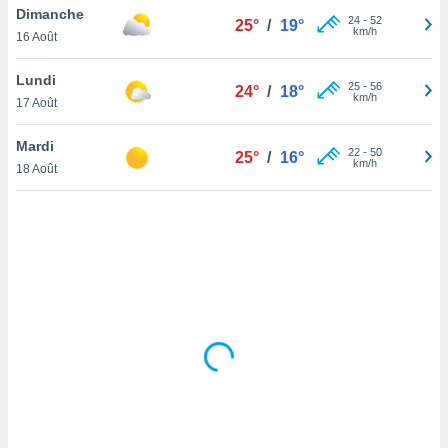
Dimanche
lisé en
24
-
52
25°
/
19°
km/h
 de
16 Août
. Vous
rouver
Lundi
25
-
56
24°
/
18°
km/h
17 Août
ations
re
Mardi
que de
22
-
50
25°
/
16°
km/h
kies
18 Août
r votre
ement à
ment en
sur le
res des
kies
le au
page de
te web.
MENT,
 les