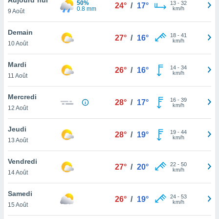
50%
n «
13
-
32
24°
/
17°
0.8 mm
km/h
9 Août
 et
r »,
cédez au
Demain
18
-
41
27°
/
16°
 et vous
km/h
10 Août
z
ation de
Mardi
14
-
34
26°
/
16°
km/h
11 Août
qu'ils
 nous ou
aires,
Mercredi
16
-
39
28°
/
17°
km/h
12 Août
nt de
t
Jeudi
19
-
44
er le
28°
/
19°
km/h
13 Août
ement
te, ainsi
Vendredi
22
-
50
27°
/
20°
km/h
per un
14 Août
écifique
us
Samedi
24
-
53
de la
26°
/
19°
km/h
15 Août
 et du