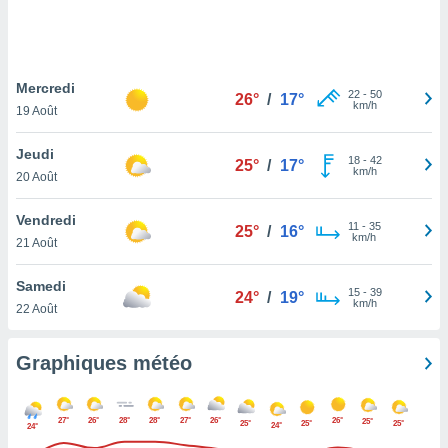
logies
e
s
Mercredi
tez pas
22
-
50
26°
/
17°
km/h
ation de
19 Août
, vous
z à
Jeudi
18
-
42
25°
/
17°
à notre
km/h
20 Août
.com.
Vendredi
 cas,
11
-
35
25°
/
16°
km/h
us
21 Août
ns que
s
Samedi
15
-
39
24°
/
19°
km/h
22 Août
ires
urer la
on sur le
Graphiques météo
 seront
, et que
ies ne
27°
26°
28°
28°
27°
26°
26°
25°
25°
25°
25°
24°
24°
as