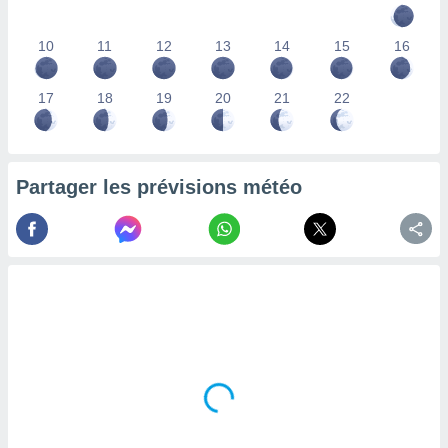
lisés,
des
10
11
12
13
14
15
16
our
nner des
s
17
18
19
20
21
22
lisés,
la
ance des
s,
Partager les prévisions météo
la
ance des
s,
dre les
par le
ques ou
inaisons
ées
nt de
tes
,
er et
r les