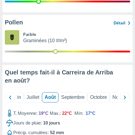
nées
lles sur
d'un
égitime,
Pollen
Détail
vous
vous
Faible
 Pour ce
Graminées (10 #/m³)
ous
etirer
ement
 opposer
Quel temps fait-il à Carreira de Arriba
ement
nées à
en
août
?
ment en
 sur «
res
» ou
Mai
Juin
Juillet
Août
Septembre
Octobre
Novembre
e
que de
kies
T. Moyenne:
19°C
Max.:
22°C
Mín:
17°C
ite web.
Jours de pluie:
10
jours
t nos
Précip. cumulées:
52 mm