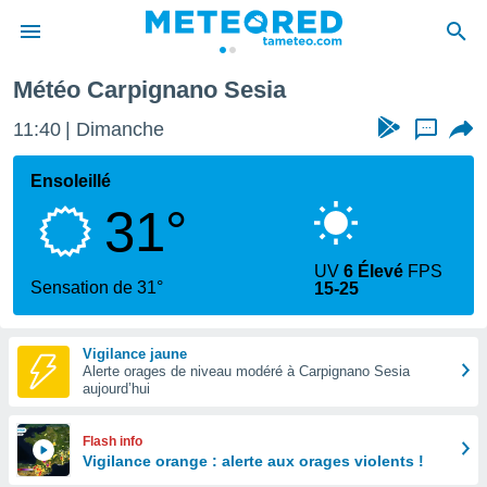
Météo Carpignano Sesia
e
ntialité
11:40
Dimanche
...
enu de
o.com
Ensoleillé
o.com) a
31°
aré par
onnels
UV
6 Élevé
FPS
arantir
Sensation de 31°
15-25
té des
ions
. Vous
Vigilance jaune
accéder
Alerte orages de niveau modéré à Carpignano Sesia
e en
aujourd’hui
 les
s :
Flash info
Vigilance orange : alerte aux orages violents !
r les