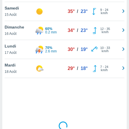
lisé en
Samedi
 de
9
-
24
35°
/
23°
km/h
15 Août
. Vous
rouver
Dimanche
60%
12
-
35
34°
/
23°
ations
0.2 mm
km/h
16 Août
re
que de
Lundi
70%
kies
10
-
33
30°
/
19°
2.6 mm
km/h
17 Août
r votre
ement à
ment en
Mardi
7
-
24
29°
/
18°
sur le
km/h
18 Août
res des
kies
le au
page de
te web.
MENT,
 les