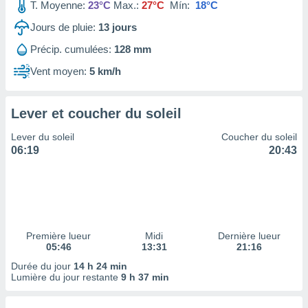
ires
T. Moyenne:
23°C
Max.:
27°C
Mín:
18°C
ons le
Jours de pluie:
13
jours
ent des
es
Précip. cumulées:
128 mm
 :
Vent moyen:
5 km/h
et/ou
 à des
ions sur
eil,
Lever et coucher du soleil
des
Lever du soleil
Coucher du soleil
limitées
06:19
20:43
nner la
, créer
ils pour
ité
lisée,
des
Première lueur
Midi
Dernière lueur
our
05:46
13:31
21:16
nner des
Durée du jour
14 h 24 min
és
Lumière du jour restante
9 h 37 min
lisées,
s profils
enus