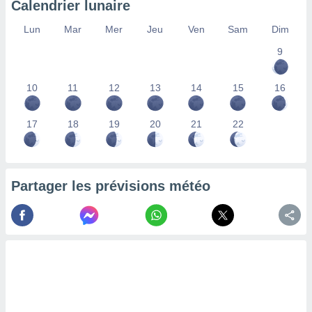
Calendrier lunaire
lisés,
des
Lun
Mar
Mer
Jeu
Ven
Sam
Dim
our
9
nner des
s
lisés,
10
11
12
13
14
15
16
la
ance des
s,
17
18
19
20
21
22
la
ance des
s,
dre les
Partager les prévisions météo
par le
ques ou
inaisons
ées
nt de
tes
,
er et
r les