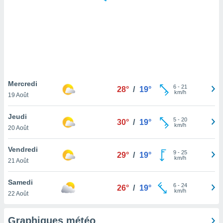
logies
e
s
tez pas
ation de
, vous
z à
à notre
Mercredi
6
-
21
28°
/
19°
km/h
19 Août
.com.
 cas,
Jeudi
5
-
20
us
30°
/
19°
km/h
20 Août
ns que
s
Vendredi
9
-
25
29°
/
19°
ires
km/h
21 Août
urer la
on sur le
Samedi
6
-
24
 seront
26°
/
19°
km/h
22 Août
, et que
ies ne
as
Graphiques météo