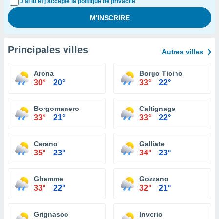
J'ai lu et j'accepte la politique de privacité
Principales villes
Autres villes
Arona
Borgo Ticino
30°
20°
33°
22°
Borgomanero
Caltignaga
33°
21°
33°
22°
Cerano
Galliate
35°
23°
34°
23°
Ghemme
Gozzano
33°
22°
32°
21°
Grignasco
Invorio