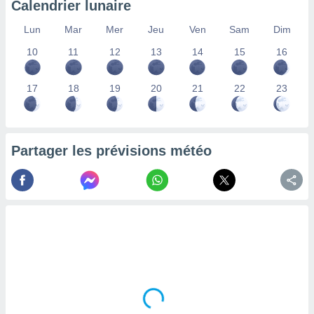
Calendrier lunaire
lisés,
des
Lun
Mar
Mer
Jeu
Ven
Sam
Dim
our
10
11
12
13
14
15
16
nner des
s
lisés,
17
18
19
20
21
22
23
la
ance des
s,
la
ance des
Partager les prévisions météo
s,
dre les
par le
ques ou
inaisons
ées
nt de
tes
,
er et
r les