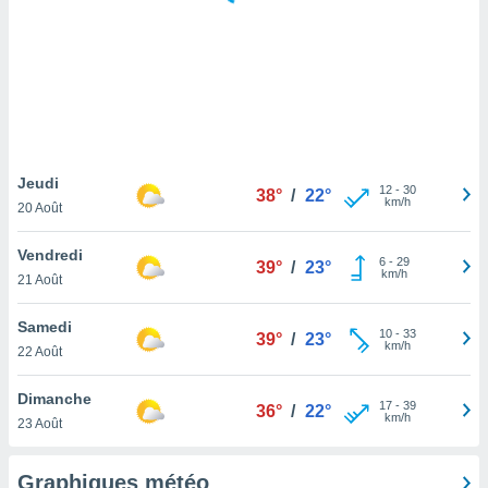
logies
e
s
tez pas
ation de
, vous
z à
à notre
Jeudi
12
-
30
38°
/
22°
km/h
20 Août
.com.
 cas,
Vendredi
6
-
29
us
39°
/
23°
km/h
21 Août
ns que
s
Samedi
10
-
33
39°
/
23°
ires
km/h
22 Août
urer la
on sur le
Dimanche
17
-
39
 seront
36°
/
22°
km/h
23 Août
, et que
ies ne
as
Graphiques météo