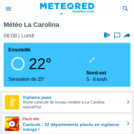
lina
Météo La Carolina
e
ntialité
08:08
Lundi
...
enu de
o.com
Ensoleillé
o.com) a
22°
aré par
onnels
Nord-est
arantir
Sensation de 25°
5
8 km/h
té des
ions
. Vous
Vigilance jaune
accéder
Alerte canicule de niveau modéré à La Carolina
e en
aujourd’hui
 les
Flash info
s :
Canicule : 22 départements placés en vigilance
orange !
r les