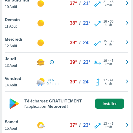
n «
21
-
45
37°
/
21°
km/h
10 Août
 et
r »,
cédez au
Demain
16
-
35
38°
/
21°
 et vous
km/h
11 Août
z
ation de
Mercredi
15
-
36
39°
/
24°
km/h
12 Août
qu'ils
 nous ou
aires,
Jeudi
16
-
46
39°
/
23°
km/h
13 Août
nt de
t
Vendredi
30%
17
-
41
er le
39°
/
24°
0.4 mm
km/h
14 Août
ement
te, ainsi
Téléchargez
GRATUITEMENT
per un
Installer
l’application
Meteored!
écifique
us
de la
Samedi
13
-
45
37°
/
23°
 et du
km/h
15 Août