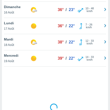
lisé en
Dimanche
 de
10
-
48
36°
/
23°
km/h
16 Août
. Vous
rouver
Lundi
7
-
26
36°
/
22°
ations
km/h
17 Août
re
que de
Mardi
kies
12
-
33
38°
/
22°
km/h
18 Août
r votre
ement à
ment en
Mercredi
14
-
33
39°
/
22°
sur le
km/h
19 Août
res des
kies
le au
page de
te web.
MENT,
 les