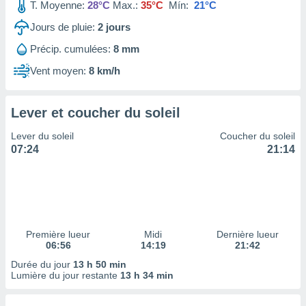
ires
T. Moyenne:
28°C
Max.:
35°C
Mín:
21°C
ons le
Jours de pluie:
2
jours
ent des
es
Précip. cumulées:
8 mm
 :
Vent moyen:
8 km/h
et/ou
 à des
ions sur
eil,
Lever et coucher du soleil
des
Lever du soleil
Coucher du soleil
limitées
07:24
21:14
nner la
, créer
ils pour
ité
lisée,
des
Première lueur
Midi
Dernière lueur
our
06:56
14:19
21:42
nner des
Durée du jour
13 h 50 min
és
Lumière du jour restante
13 h 34 min
lisées,
s profils
enus