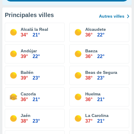
Principales villes
Autres villes
Alcalá la Real
Alcaudete
34°
21°
36°
22°
Andújar
Baeza
39°
22°
36°
22°
Bailén
Beas de Segura
39°
23°
38°
23°
Cazorla
Huelma
36°
21°
36°
21°
Jaén
La Carolina
38°
23°
37°
21°