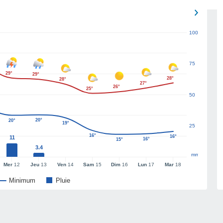
100
75
29°
29°
28°
28°
27°
26°
25°
50
20°
20°
19°
25
16°
16°
11
16°
15°
3.4
mm
Mer
12
Jeu
13
Ven
14
Sam
15
Dim
16
Lun
17
Mar
18
Minimum
Pluie