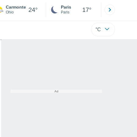
Carmonte
Paris
Montpelli
24°
17°
Ohio
Paris
Hérault
°C