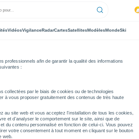
ités
Vidéos
Vigilance
Radar
Cartes
Satellites
Modèles
Monde
Ski
professionnels afin de garantir la qualité des informations
suivantes :
s collectées par le biais de cookies ou de technologies
nuer à vous proposer gratuitement des contenus de très haute
z au site web et vous acceptez l'installation de tous les cookies,
...
vre et d'analyser le comportement sur le site, ainsi que de
é et du contenu personnalisé en fonction de celui-ci. Vous pouvez
Heure par heure
tirer votre consentement à tout moment en cliquant sur le bouton
Pluie faible dans les prochaines
te web.
heures