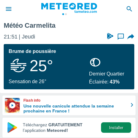
Météo Carmelita
e
ntialité
21:51
Jeudi
...
enu de
o.com
Brume de poussière
o.com) a
25°
aré par
onnels
Dernier Quartier
arantir
Sensation de 26°
Éclairée:
43%
té des
ions
. Vous
Flash info
accéder
Une nouvelle canicule attendue la semaine
e en
prochaine en France !
 les
Téléchargez
GRATUITEMENT
s :
Installer
l’application
Meteored!
r les