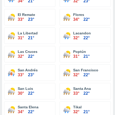
34°
21°
32°
23°
El Remate
Flores
33°
23°
34°
22°
La Libertad
Lacandon
31°
21°
32°
22°
Las Cruces
Poptún
32°
22°
31°
21°
San Andrés
San Francisco
33°
23°
32°
22°
San Luis
Santa Ana
30°
22°
33°
22°
Santa Elena
Tikal
34°
22°
32°
21°