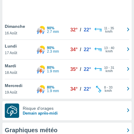
logies
e
s
Dimanche
tez pas
90%
11
-
35
32°
/
22°
2.7 mm
km/h
ation de
16 Août
, vous
z à
Lundi
90%
13
-
40
34°
/
22°
à notre
2.3 mm
km/h
17 Août
.com.
Mardi
 cas,
80%
10
-
31
35°
/
22°
1.9 mm
km/h
us
18 Août
ns que
s
Mercredi
80%
8
-
33
34°
/
22°
1.9 mm
km/h
19 Août
ires
urer la
on sur le
Risque d'orages
 seront
Demain après-midi
, et que
ies ne
as
Graphiques météo