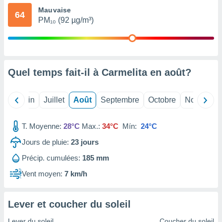
nées
Mauvaise
64
lles sur
PM₁₀ (92 µg/m³)
d'un
égitime,
vous
vous
 Pour ce
Quel temps fait-il à Carmelita en
août
?
ous
etirer
Mai
Juin
Juillet
Août
Septembre
Octobre
Novembre
ement
 opposer
ement
T. Moyenne:
28°C
Max.:
34°C
Mín:
24°C
nées à
ment en
Jours de pluie:
23
jours
 sur «
res
» ou
Précip. cumulées:
185 mm
e
Vent moyen:
7 km/h
que de
kies
ite web.
Lever et coucher du soleil
t nos
Lever du soleil
Coucher du soleil