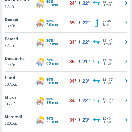
60%
n «
15
-
37
34°
/
22°
1.1 mm
km/h
6 Août
 et
r »,
cédez au
Demain
80%
9
-
40
35°
/
22°
 et vous
7.9 mm
km/h
7 Août
z
ation de
Samedi
80%
13
-
42
34°
/
22°
1.7 mm
km/h
8 Août
qu'ils
 nous ou
aires,
Dimanche
70%
13
-
31
35°
/
21°
0.2 mm
km/h
9 Août
nt de
t
Lundi
80%
12
-
37
er le
34°
/
23°
1.6 mm
km/h
10 Août
ement
te, ainsi
Mardi
90%
15
-
36
34°
/
22°
4.9 mm
km/h
per un
11 Août
écifique
us
Mercredi
90%
12
-
34
de la
34°
/
23°
7.1 mm
km/h
12 Août
 et du