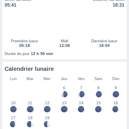
ires
05:41
18:31
ons le
ent des
es
 :
et/ou
 à des
Première lueur
Midi
Dernière lueur
ions sur
05:18
12:06
18:54
eil,
des
Durée du jour
12 h 50 min
limitées
Calendrier lunaire
nner la
, créer
Lun
Mar
Mer
Jeu
Ven
Sam
Dim
ils pour
ité
6
7
8
9
lisée,
des
our
10
11
12
13
14
15
16
nner des
és
lisées,
17
18
19
s profils
enus