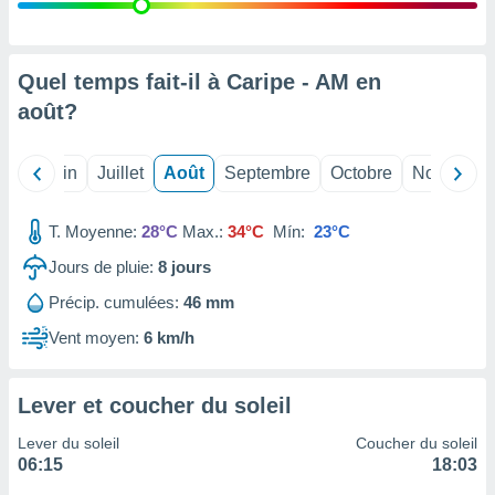
nées
lles sur
d'un
égitime,
Quel temps fait-il à Caripe - AM en
vous
août
?
vous
 Pour ce
ous
Mai
Juin
Juillet
Août
Septembre
Octobre
Novembre
etirer
ement
T. Moyenne:
28°C
Max.:
34°C
Mín:
23°C
 opposer
ement
Jours de pluie:
8
jours
nées à
Précip. cumulées:
46 mm
ment en
 sur «
Vent moyen:
6 km/h
res
» ou
e
que de
Lever et coucher du soleil
kies
ite web.
Lever du soleil
Coucher du soleil
06:15
18:03
t nos