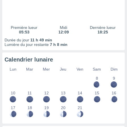
ires
ons le
ent des
es
 :
Première lueur
Midi
Dernière lueur
et/ou
05:53
12:09
18:25
 à des
Durée du jour
11 h 49 min
ions sur
Lumière du jour restante
7 h 8 min
eil,
des
limitées
Calendrier lunaire
nner la
Lun
Mar
Mer
Jeu
Ven
Sam
Dim
, créer
ils pour
8
9
ité
lisée,
10
11
12
13
14
15
16
des
our
nner des
17
18
19
20
21
és
lisées,
s profils
enus