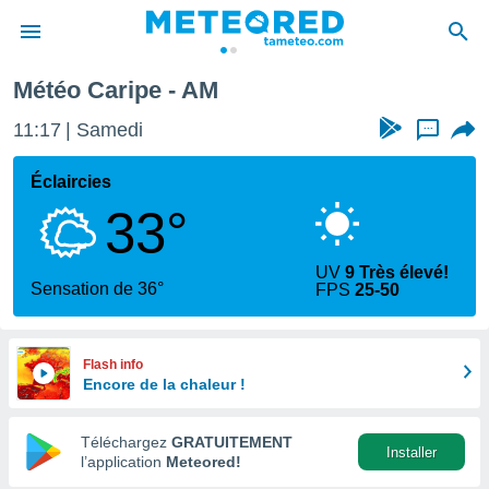
Météo Caripe - AM
e
ntialité
11:17
Samedi
...
enu de
o.com
Éclaircies
o.com) a
33°
aré par
onnels
UV
9 Très élevé!
arantir
Sensation de 36°
FPS
25-50
té des
ions
. Vous
accéder
Flash info
e en
Encore de la chaleur !
 les
Téléchargez
GRATUITEMENT
s :
Installer
l’application
Meteored!
r les