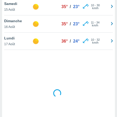
Samedi
lisé en
10
-
30
35°
/
23°
km/h
 de
15 Août
. Vous
rouver
Dimanche
11
-
34
35°
/
23°
km/h
16 Août
ations
re
Lundi
que de
10
-
32
36°
/
24°
km/h
kies
17 Août
r votre
ement à
ment en
sur le
res des
kies
le au
page de
te web.
MENT,
 les