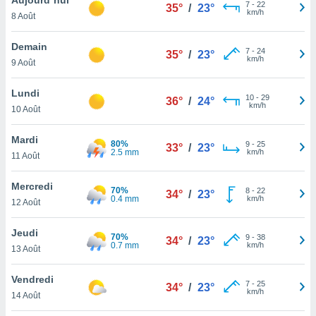
n «
7
-
22
35°
/
23°
km/h
8 Août
 et
r »,
cédez au
Demain
7
-
24
35°
/
23°
 et vous
km/h
9 Août
z
ation de
Lundi
10
-
29
36°
/
24°
km/h
10 Août
qu'ils
 nous ou
aires,
Mardi
80%
9
-
25
33°
/
23°
2.5 mm
km/h
11 Août
nt de
t
Mercredi
70%
8
-
22
er le
34°
/
23°
0.4 mm
km/h
12 Août
ement
te, ainsi
Jeudi
70%
9
-
38
34°
/
23°
0.7 mm
km/h
per un
13 Août
écifique
us
Vendredi
7
-
25
de la
34°
/
23°
km/h
14 Août
 et du