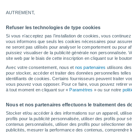
25°
AUTREMENT,
Nord-est
Refuser les technologies de type cookies
Sensation de 25°
6
-
12 km/
Si vous n'acceptez pas l'installation de cookies, vous continu
vous informons que seuls les cookies nécessaires pour assurer la
ne seront pas utilisés pour analyser le comportement ou pour af
puissiez visualiser de la publicité générale non personnalisée. V
Flash info
site web par le biais de cette inscription en cliquant sur le bouto
Découvrez la tendance météo entre août et oc
Avec votre consentement, nous et
nos partenaires
utilisons des
pour stocker, accéder et traiter des données personnelles telles 
Météo 1 - 7 jours
Heure par heure
Actualité
Carte 
identifiants de cookies. Certains fournisseurs peuvent traiter vo
vous pouvez vous opposer. Pour ce faire, vous pouvez retirer
à tout moment en cliquant sur «
Paramètres
» ou sur notre
poli
Demain
Samedi
D
Aujourd´hui
Nous et nos partenaires effectuons le traitement des d
7 Août
8 Août
6 Août
Stocker et/ou accéder à des informations sur un appareil, utilise
profils pour la publicité personnalisée, utiliser des profils pour 
contenus personnalisés, utiliser des profils pour sélectionner
publicités, mesurer la performance des contenus, comprendre le
70%
70%
80%