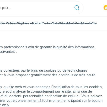
ités
Vidéos
Vigilance
Radar
Cartes
Satellites
Modèles
Monde
Ski
professionnels afin de garantir la qualité des informations
suivantes :
s collectées par le biais de cookies ou de technologies
nuer à vous proposer gratuitement des contenus de très haute
z au site web et vous acceptez l'installation de tous les cookies,
...
vre et d'analyser le comportement sur le site, ainsi que de
é et du contenu personnalisé en fonction de celui-ci. Vous pouvez
Heure par heure
tirer votre consentement à tout moment en cliquant sur le bouton
Pluie faible dans les prochaines
te web.
heures