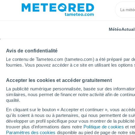
Météo
Actual
Avis de confidentialité
Le contenu de Tameteo.com (tameteo.com) a été préparé par des 
fournies. Vous pouvez accéder à ce site en utilisant les options 
Accepter les cookies et accéder gratuitement
Accueil
Brésil
Amazonas
Barcelos
La publicité numérique personnalisée, basée sur des information
similaires, nous permet de financer notre activité afin de conti
Météo Barcelos - AM
qualité.
En cliquant sur le bouton « Accepter et continuer », vous accéde
07:22
Jeudi
qu'ils soient à nous ou à partenaires, qui nous permettent de sui
développer un profil spécifique pour vous montrer de la publicit
trouver plus d'informations dans notre
Politique de cookies
et re
Ciel variable
Paramètres des cookies
disponible au pied de page de notre si