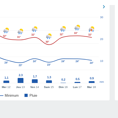
30
33°
32°
32°
32°
32°
31°
20
30°
10
24°
24°
24°
24°
24°
23°
23°
2.3
1.7
1.3
1.1
0.9
0.5
0.2
mm
Mer
12
Jeu
13
Ven
14
Sam
15
Dim
16
Lun
17
Mar
18
Minimum
Pluie