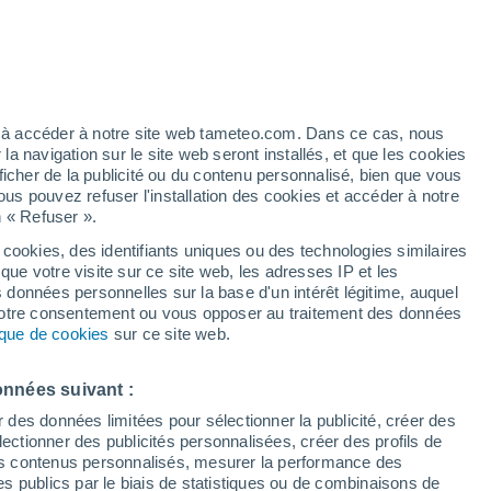
h
ez à accéder à notre site web tameteo.com. Dans ce cas, nous
 navigation sur le site web seront installés, et que les cookies
ficher de la publicité ou du contenu personnalisé, bien que vous
ous pouvez refuser l'installation des cookies et accéder à notre
n « Refuser ».
tobre
 cookies, des identifiants uniques ou des technologies similaires
que votre visite sur ce site web, les adresses IP et les
de pluie
Radar de pluie
Satellites
Modèles
s données personnelles sur la base d'un intérêt légitime, auquel
 votre consentement ou vous opposer au traitement des données
tique de cookies
sur ce site web.
imanche
Lundi
Mardi
Mercredi
onnées suivant :
9 Août
10 Août
11 Août
12 Août
r des données limitées pour sélectionner la publicité, créer des
sélectionner des publicités personnalisées, créer des profils de
 des contenus personnalisés, mesurer la performance des
s publics par le biais de statistiques ou de combinaisons de
50%
70%