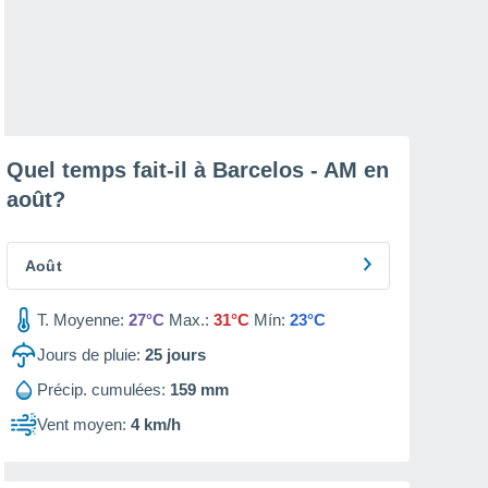
Quel temps fait-il à Barcelos - AM en
août
?
Août
T. Moyenne:
27°C
Max.:
31°C
Mín:
23°C
Jours de pluie:
25
jours
Précip. cumulées:
159 mm
Vent moyen:
4 km/h