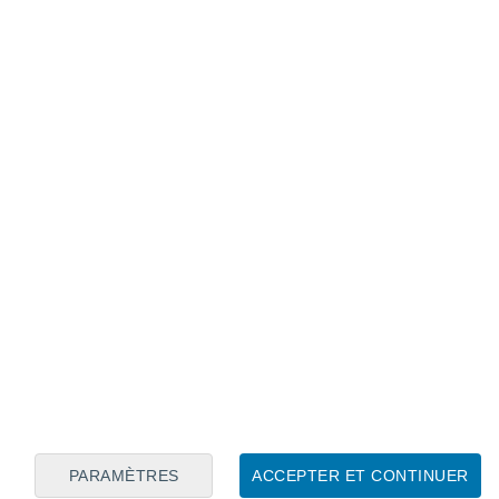
Calendrier lunaire
Lun
Mar
Mer
Jeu
Ven
Sam
Dim
6
7
8
9
10
11
12
13
14
15
16
17
18
19
PARAMÈTRES
ACCEPTER ET CONTINUER