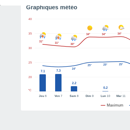
Graphiques météo
40
35
34°
34°
34°
31°
31°
30°
30
25
25°
25°
25°
24°
7.3
7.1
20
2.2
0.2
°C
Jeu
6
Ven
7
Sam
8
Dim
9
Lun
10
Mar
11
Maximum