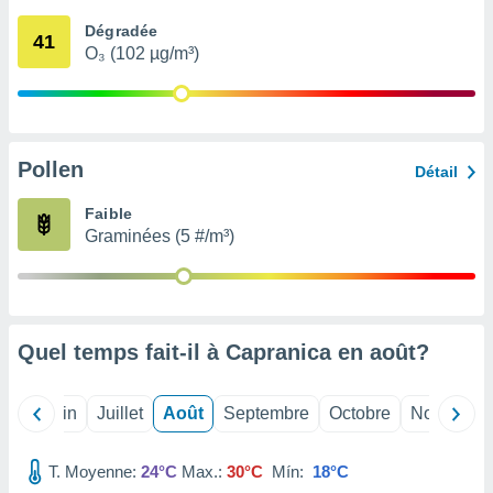
nées
Dégradée
lles sur
41
O₃ (102 µg/m³)
d'un
égitime,
vous
vous
 Pour ce
ous
Pollen
Détail
etirer
Faible
ement
Graminées (5 #/m³)
 opposer
ement
nées à
ment en
 sur «
res
» ou
Quel temps fait-il à Capranica en
août
?
e
que de
kies
Mai
Juin
Juillet
Août
Septembre
Octobre
Novembre
ite web.
T. Moyenne:
24°C
Max.:
30°C
Mín:
18°C
t nos