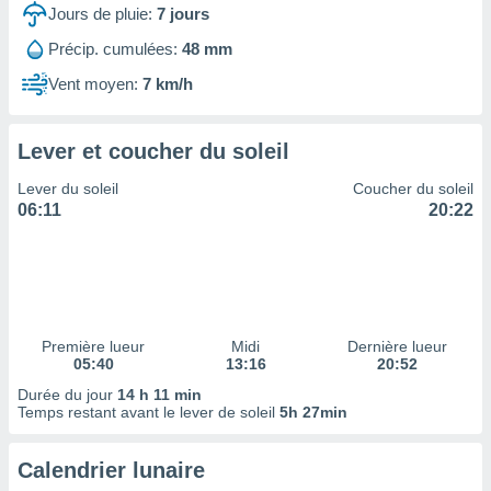
ires
Jours de pluie:
7
jours
ons le
ent des
Précip. cumulées:
48 mm
es
Vent moyen:
7 km/h
 :
et/ou
 à des
Lever et coucher du soleil
ions sur
eil,
Lever du soleil
Coucher du soleil
des
06:11
20:22
limitées
nner la
, créer
ils pour
ité
lisée,
Première lueur
Midi
Dernière lueur
05:40
13:16
20:52
des
our
Durée du jour
14 h 11 min
nner des
Temps restant avant le lever de soleil
5h 27min
és
lisées,
Calendrier lunaire
s profils
enus