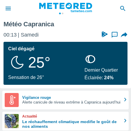
Météo Capranica
e
ntialité
00:13
Samedi
...
enu de
o.com
Ciel dégagé
o.com) a
25°
aré par
onnels
Dernier Quartier
arantir
Sensation de 26°
Éclairée:
24%
té des
ions
. Vous
accéder
Vigilance rouge
e en
Alerte canicule de niveau extrême à Capranica aujourd’hui
 les
Actualité
s :
Le réchauffement climatique modifie le goût de
nos aliments
r les