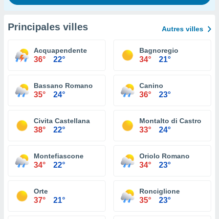
Principales villes
Autres villes
Acquapendente
Bagnoregio
36°
22°
34°
21°
Bassano Romano
Canino
35°
24°
36°
23°
Civita Castellana
Montalto di Castro
38°
22°
33°
24°
Montefiascone
Oriolo Romano
34°
22°
34°
23°
Orte
Ronciglione
37°
21°
35°
23°