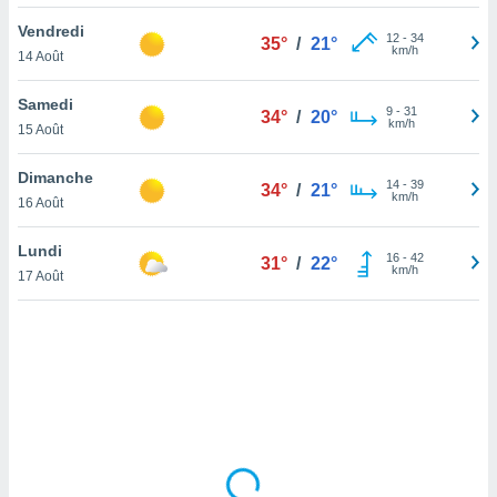
lisé en
Vendredi
 de
12
-
34
35°
/
21°
km/h
14 Août
. Vous
rouver
Samedi
9
-
31
34°
/
20°
ations
km/h
15 Août
re
que de
Dimanche
kies
14
-
39
34°
/
21°
km/h
16 Août
r votre
ement à
ment en
Lundi
16
-
42
31°
/
22°
sur le
km/h
17 Août
res des
kies
le au
page de
te web.
MENT,
 les