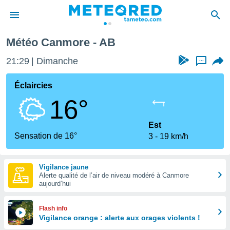
Météo Canmore - AB
e
ntialité
21:29
Dimanche
...
enu de
o.com
Éclaircies
o.com) a
16°
aré par
onnels
Est
arantir
Sensation de 16°
3
19 km/h
té des
ions
. Vous
Vigilance jaune
accéder
Alerte qualité de l’air de niveau modéré à Canmore
e en
aujourd’hui
 les
s :
Flash info
Vigilance orange : alerte aux orages violents !
r les