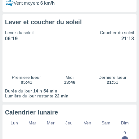
ires
Vent moyen:
6 km/h
ons le
ent des
es
Lever et coucher du soleil
 :
et/ou
Lever du soleil
Coucher du soleil
 à des
06:19
21:13
ions sur
eil,
des
limitées
nner la
Première lueur
Midi
Dernière lueur
, créer
05:41
13:46
21:51
ils pour
Durée du jour
14 h 54 min
ité
Lumière du jour restante
22 min
lisée,
des
our
Calendrier lunaire
nner des
és
Lun
Mar
Mer
Jeu
Ven
Sam
Dim
lisées,
s profils
9
enus