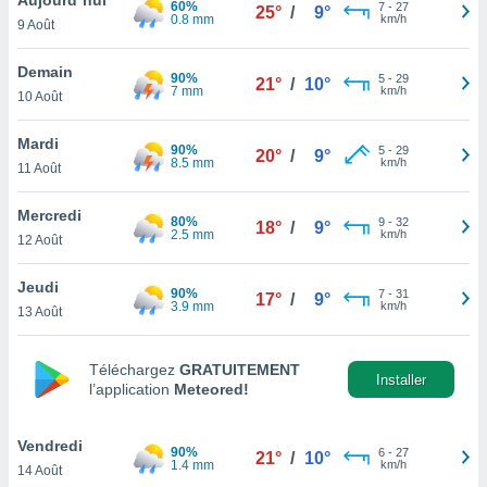
60%
n «
7
-
27
25°
/
9°
0.8 mm
km/h
9 Août
 et
r »,
cédez au
Demain
90%
5
-
29
21°
/
10°
 et vous
7 mm
km/h
10 Août
z
ation de
Mardi
90%
5
-
29
20°
/
9°
8.5 mm
km/h
11 Août
qu'ils
 nous ou
aires,
Mercredi
80%
9
-
32
18°
/
9°
2.5 mm
km/h
12 Août
nt de
t
Jeudi
90%
7
-
31
er le
17°
/
9°
3.9 mm
km/h
13 Août
ement
te, ainsi
Téléchargez
GRATUITEMENT
per un
Installer
l’application
Meteored!
écifique
us
de la
Vendredi
90%
6
-
27
21°
/
10°
 et du
1.4 mm
km/h
14 Août