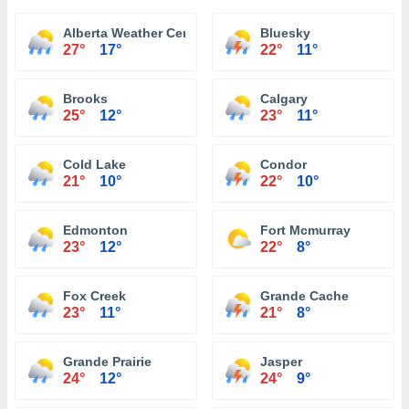
Alberta Weather Centre
Bluesky
27°
17°
22°
11°
Brooks
Calgary
25°
12°
23°
11°
Cold Lake
Condor
21°
10°
22°
10°
Edmonton
Fort Mcmurray
23°
12°
22°
8°
Fox Creek
Grande Cache
23°
11°
21°
8°
Grande Prairie
Jasper
24°
12°
24°
9°