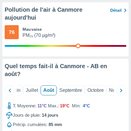
nées
Pollution de l'air à Canmore
lles sur
Détail
d'un
aujourd'hui
égitime,
vous
Mauvaise
vous
76
PM₂₅ (70 µg/m³)
 Pour ce
ous
etirer
ement
 opposer
Quel temps fait-il à Canmore - AB en
ement
août
?
nées à
ment en
 sur «
Mai
Juin
Juillet
Août
Septembre
Octobre
Novembre
res
» ou
e
que de
T. Moyenne:
11°C
Max.:
19°C
Mín:
4°C
kies
ite web.
Jours de pluie:
14
jours
Précip. cumulées:
85 mm
t nos