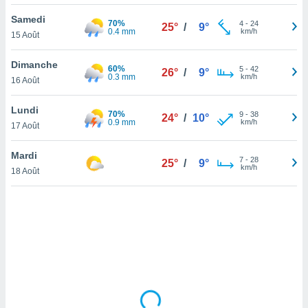
lisé en
Samedi
 de
70%
4
-
24
25°
/
9°
0.4 mm
km/h
15 Août
. Vous
rouver
Dimanche
60%
5
-
42
26°
/
9°
ations
0.3 mm
km/h
16 Août
re
que de
Lundi
70%
kies
9
-
38
24°
/
10°
0.9 mm
km/h
17 Août
r votre
ement à
ment en
Mardi
7
-
28
25°
/
9°
sur le
km/h
18 Août
res des
kies
le au
page de
te web.
MENT,
 les