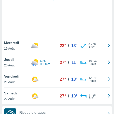
logies
e
s
tez pas
ation de
, vous
z à
à notre
Mercredi
6
-
38
23°
/
13°
km/h
19 Août
.com.
 cas,
Jeudi
60%
13
-
47
us
27°
/
11°
0.2 mm
km/h
20 Août
ns que
s
Vendredi
12
-
46
27°
/
13°
ires
km/h
21 Août
urer la
on sur le
Samedi
4
-
28
 seront
27°
/
13°
km/h
22 Août
, et que
ies ne
as
Risque d'orages