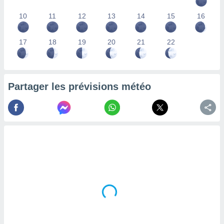
lisés,
10
11
12
13
14
15
16
des
our
nner des
17
18
19
20
21
22
s
lisés,
la
ance des
s,
Partager les prévisions météo
la
ance des
s,
dre les
par le
ques ou
inaisons
ées
nt de
tes
,
er et
r les