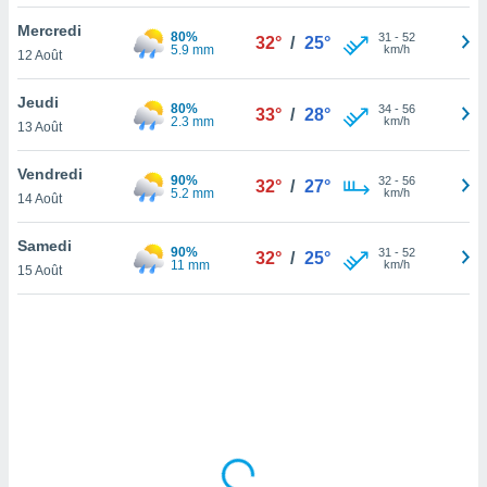
lisé en
Mercredi
 de
80%
31
-
52
32°
/
25°
5.9 mm
km/h
12 Août
. Vous
rouver
Jeudi
80%
34
-
56
33°
/
28°
ations
2.3 mm
km/h
13 Août
re
que de
Vendredi
90%
kies
32
-
56
32°
/
27°
5.2 mm
km/h
14 Août
r votre
ement à
ment en
Samedi
90%
31
-
52
32°
/
25°
sur le
11 mm
km/h
15 Août
res des
kies
le au
page de
te web.
MENT,
 les