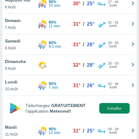
90%
n «
27
-
44
30°
/
25°
25 mm
km/h
6 Août
 et
r »,
cédez au
Demain
90%
31
-
51
31°
/
25°
 et vous
11 mm
km/h
7 Août
z
ation de
Samedi
80%
33
-
53
31°
/
26°
9.5 mm
km/h
8 Août
qu'ils
 nous ou
aires,
Dimanche
33
-
53
32°
/
28°
km/h
9 Août
nt de
t
Lundi
90%
32
-
56
er le
31°
/
26°
7 mm
km/h
10 Août
ement
te, ainsi
Téléchargez
GRATUITEMENT
per un
Installer
l’application
Meteored!
écifique
us
de la
Mardi
90%
33
-
54
31°
/
25°
 et du
12 mm
km/h
11 Août