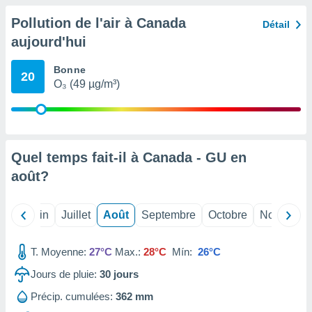
nées
Pollution de l'air à Canada
lles sur
Détail
d'un
aujourd'hui
égitime,
vous
Bonne
vous
20
O₃ (49 µg/m³)
 Pour ce
ous
etirer
ement
 opposer
Quel temps fait-il à Canada - GU en
ement
août
?
nées à
ment en
 sur «
Mai
Juin
Juillet
Août
Septembre
Octobre
Novembre
res
» ou
e
que de
T. Moyenne:
27°C
Max.:
28°C
Mín:
26°C
kies
ite web.
Jours de pluie:
30
jours
Précip. cumulées:
362 mm
t nos