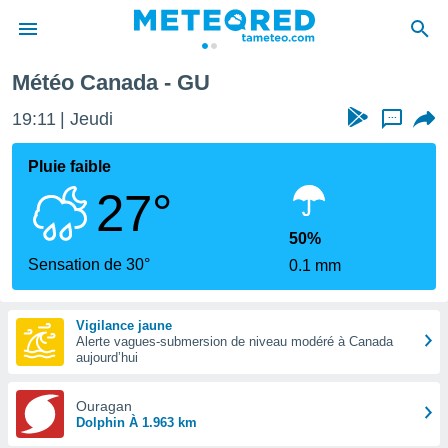
Météo Canada - GU
e
ntialité
19:11
Jeudi
...
enu de
o.com
Pluie faible
o.com) a
27°
aré par
onnels
50%
arantir
Sensation de 30°
0.1 mm
té des
ions
. Vous
Vigilance jaune
accéder
Alerte vagues-submersion de niveau modéré à Canada
e en
aujourd’hui
 les
Ouragan
s :
Dolphin À 1.963 km
r les