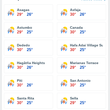
Asagas
Asfaja
29°
26°
30°
26°
Astumbo
Canada
29°
25°
30°
25°
Dededo
Hafa Adai Village Subdi
30°
25°
30°
25°
Hagåtña Heights
Marianas Terrace
30°
26°
29°
25°
Piti
San Antonio
30°
26°
30°
25°
Santa Rita
Sella
30°
25°
29°
25°