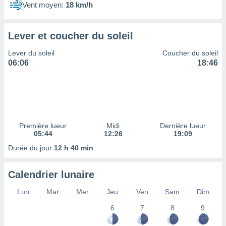
ires
Vent moyen:
18 km/h
ons le
ent des
es
Lever et coucher du soleil
 :
et/ou
Lever du soleil
Coucher du soleil
 à des
06:06
18:46
ions sur
eil,
des
limitées
nner la
Première lueur
Midi
Dernière lueur
, créer
05:44
12:26
19:09
ils pour
Durée du jour
12 h 40 min
ité
lisée,
des
Calendrier lunaire
our
nner des
Lun
Mar
Mer
Jeu
Ven
Sam
Dim
és
lisées,
6
7
8
9
s profils
enus