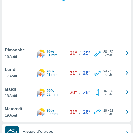
logies
e
s
tez pas
ation de
, vous
z à
à notre
Dimanche
90%
30
-
52
31°
/
25°
11 mm
km/h
16 Août
.com.
 cas,
Lundi
90%
24
-
43
us
31°
/
26°
11 mm
km/h
17 Août
ns que
s
Mardi
90%
16
-
30
30°
/
26°
ires
12 mm
km/h
18 Août
urer la
on sur le
Mercredi
90%
19
-
29
 seront
31°
/
26°
10 mm
km/h
19 Août
, et que
ies ne
as
Risque d'orages