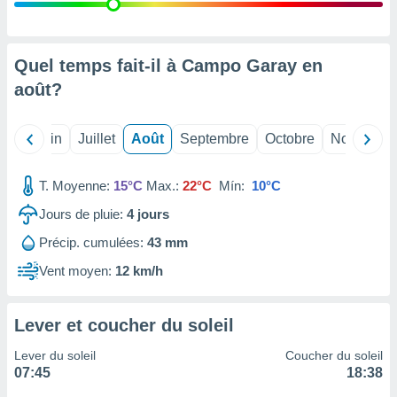
nées
lles sur
d'un
égitime,
Quel temps fait-il à Campo Garay en
vous
août
?
vous
 Pour ce
ous
Mai
Juin
Juillet
Août
Septembre
Octobre
Novembre
etirer
ement
T. Moyenne:
15°C
Max.:
22°C
Mín:
10°C
 opposer
ement
Jours de pluie:
4
jours
nées à
Précip. cumulées:
43 mm
ment en
 sur «
Vent moyen:
12 km/h
res
» ou
e
que de
Lever et coucher du soleil
kies
ite web.
Lever du soleil
Coucher du soleil
07:45
18:38
t nos