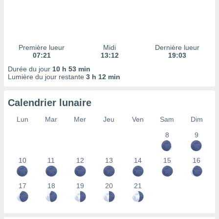
ires
ons le
ent des
es
 :
Première lueur
Midi
Dernière lueur
et/ou
07:21
13:12
19:03
 à des
Durée du jour
10 h 53 min
ions sur
Lumière du jour restante
3 h 12 min
eil,
des
limitées
Calendrier lunaire
nner la
Lun
Mar
Mer
Jeu
Ven
Sam
Dim
, créer
ils pour
8
9
ité
lisée,
10
11
12
13
14
15
16
des
our
nner des
17
18
19
20
21
és
lisées,
s profils
enus