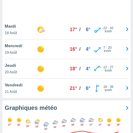
logies
e
s
Mardi
tez pas
22
-
42
17°
/
6°
km/h
ation de
18 Août
, vous
z à
Mercredi
7
-
20
16°
/
4°
à notre
km/h
19 Août
.com.
Jeudi
 cas,
12
-
27
18°
/
4°
km/h
us
20 Août
ns que
s
Vendredi
18
-
36
21°
/
6°
km/h
21 Août
ires
urer la
on sur le
Graphiques météo
 seront
, et que
ies ne
17°
16°
18°
19°
17°
17°
18°
16°
15°
15°
14°
14°
as
12°