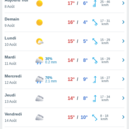
n «
25
-
46
17°
/
6°
km/h
8 Août
 et
r »,
cédez au
Demain
17
-
31
16°
/
4°
 et vous
km/h
9 Août
z
ation de
Lundi
15
-
29
15°
/
5°
km/h
10 Août
qu'ils
 nous ou
aires,
Mardi
30%
16
-
29
14°
/
8°
0.2 mm
km/h
11 Août
nt de
t
Mercredi
70%
16
-
27
er le
12°
/
9°
2.1 mm
km/h
12 Août
ement
te, ainsi
Jeudi
17
-
34
14°
/
8°
km/h
per un
13 Août
écifique
us
Vendredi
8
-
18
de la
15°
/
10°
km/h
14 Août
 et du