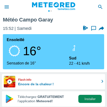
Météo Campo Garay
e
ntialité
15:52
Samedi
...
enu de
o.com
Ensoleillé
o.com) a
16°
aré par
onnels
Sud
arantir
Sensation de 16°
22
41 km/h
té des
ions
. Vous
accéder
Flash info
e en
Encore de la chaleur !
 les
Téléchargez
GRATUITEMENT
s :
Installer
l’application
Meteored!
r les