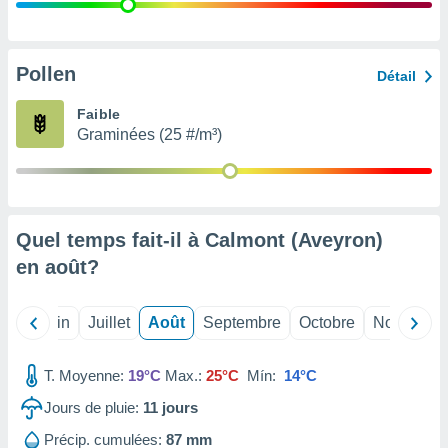
nées
lles sur
d'un
égitime,
Pollen
Détail
vous
vous
Faible
 Pour ce
Graminées (25 #/m³)
ous
etirer
ement
 opposer
Quel temps fait-il à Calmont (Aveyron)
ement
nées à
en
août
?
ment en
 sur «
res
» ou
Mai
Juin
Juillet
Août
Septembre
Octobre
Novembre
e
que de
kies
T. Moyenne:
19°C
Max.:
25°C
Mín:
14°C
ite web.
Jours de pluie:
11
jours
t nos
Précip. cumulées:
87 mm