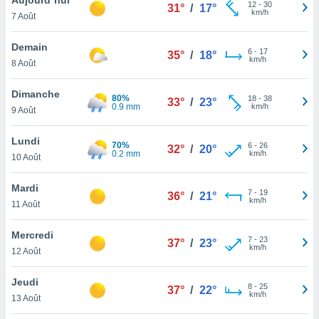
n «
12
-
30
31°
/
17°
km/h
7 Août
 et
r »,
cédez au
Demain
6
-
17
35°
/
18°
 et vous
km/h
8 Août
z
ation de
Dimanche
80%
18
-
38
33°
/
23°
0.9 mm
km/h
9 Août
qu'ils
 nous ou
aires,
Lundi
70%
6
-
26
32°
/
20°
0.2 mm
km/h
10 Août
nt de
t
Mardi
7
-
19
er le
36°
/
21°
km/h
11 Août
ement
te, ainsi
Mercredi
7
-
23
37°
/
23°
km/h
per un
12 Août
écifique
us
Jeudi
8
-
25
de la
37°
/
22°
km/h
13 Août
 et du