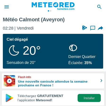
Météo Calmont (Aveyron)
e
ntialité
02:28
Vendredi
...
enu de
o.com
Ciel dégagé
o.com) a
20°
aré par
onnels
Dernier Quartier
arantir
Sensation de 20°
Éclairée:
35%
té des
ions
. Vous
Flash info
accéder
Une nouvelle canicule attendue la semaine
e en
prochaine en France !
 les
Téléchargez
GRATUITEMENT
s :
Installer
l’application
Meteored!
r les