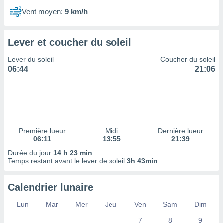
ires
ons le
Vent moyen:
9 km/h
ent des
es
 :
Lever et coucher du soleil
et/ou
Lever du soleil
Coucher du soleil
 à des
06:44
21:06
ions sur
eil,
des
limitées
nner la
, créer
Première lueur
Midi
Dernière lueur
ils pour
06:11
13:55
21:39
ité
Durée du jour
14 h 23 min
lisée,
Temps restant avant le lever de soleil
3h 43min
des
our
nner des
Calendrier lunaire
és
lisées,
Lun
Mar
Mer
Jeu
Ven
Sam
Dim
s profils
7
8
9
enus