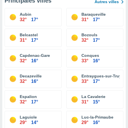
Principales villes
Autres villes
Aubin
Baraqueville
32°
17°
31°
17°
Belcastel
Bozouls
31°
17°
32°
17°
Capdenac-Gare
Conques
32°
16°
33°
16°
Decazeville
Entraygues-sur-Truyère
32°
16°
33°
17°
Espalion
La Cavalerie
32°
17°
31°
15°
Laguiole
Luc-la-Primaube
29°
14°
29°
16°