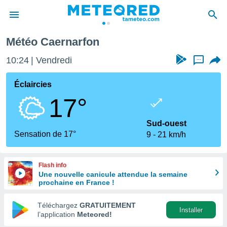
Météo Caernarfon
e
ntialité
10:24
Vendredi
...
enu de
o.com
Éclaircies
o.com) a
17°
aré par
onnels
Sud-ouest
arantir
Sensation de 17°
9
21 km/h
té des
ions
. Vous
Flash info
accéder
Une nouvelle canicule attendue la semaine
e en
prochaine en France !
 les
Téléchargez
GRATUITEMENT
s :
Installer
l’application
Meteored!
r les