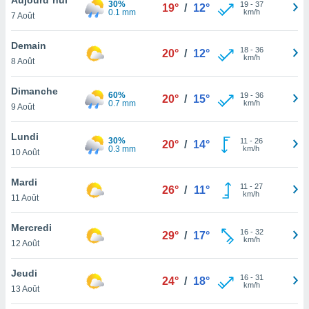
30%
n «
19
-
37
19°
/
12°
0.1 mm
km/h
7 Août
 et
r »,
cédez au
Demain
18
-
36
20°
/
12°
 et vous
km/h
8 Août
z
ation de
Dimanche
60%
19
-
36
20°
/
15°
0.7 mm
km/h
9 Août
qu'ils
 nous ou
aires,
Lundi
30%
11
-
26
20°
/
14°
0.3 mm
km/h
10 Août
nt de
t
Mardi
11
-
27
er le
26°
/
11°
km/h
11 Août
ement
te, ainsi
Mercredi
16
-
32
29°
/
17°
km/h
per un
12 Août
écifique
us
Jeudi
16
-
31
de la
24°
/
18°
km/h
13 Août
 et du