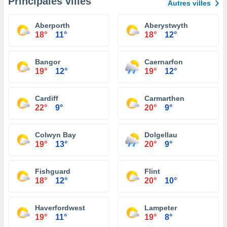
Principales villes
Autres villes
Aberporth
Aberystwyth
18°
11°
18°
12°
Bangor
Caernarfon
19°
12°
19°
12°
Cardiff
Carmarthen
22°
9°
20°
9°
Colwyn Bay
Dolgellau
19°
13°
20°
9°
Fishguard
Flint
18°
12°
20°
10°
Haverfordwest
Lampeter
19°
11°
19°
8°