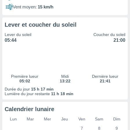
ires
ons le
Vent moyen:
15 km/h
ent des
es
 :
Lever et coucher du soleil
et/ou
Lever du soleil
Coucher du soleil
 à des
05:44
21:00
ions sur
eil,
des
limitées
nner la
, créer
Première lueur
Midi
Dernière lueur
ils pour
05:02
13:22
21:41
ité
Durée du jour
15 h 17 min
lisée,
Lumière du jour restante
11 h 18 min
des
our
nner des
Calendrier lunaire
és
lisées,
Lun
Mar
Mer
Jeu
Ven
Sam
Dim
s profils
7
8
9
enus