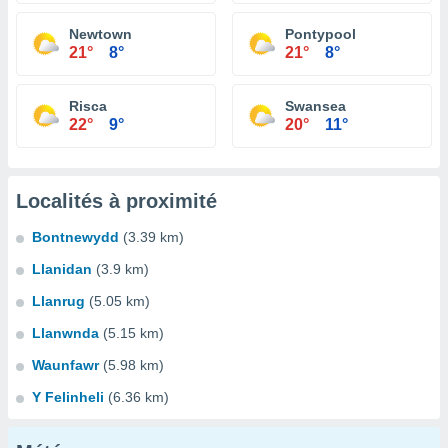
Newtown
Pontypool
21°
8°
21°
8°
Risca
Swansea
22°
9°
20°
11°
Localités à proximité
Bontnewydd
(3.39 km)
Llanidan
(3.9 km)
Llanrug
(5.05 km)
Llanwnda
(5.15 km)
Waunfawr
(5.98 km)
Y Felinheli
(6.36 km)