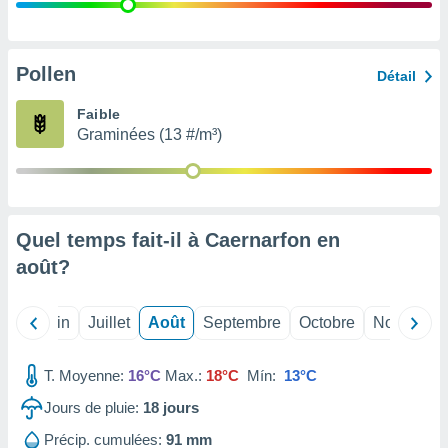
nées
lles sur
d'un
égitime,
Pollen
Détail
vous
vous
Faible
 Pour ce
Graminées (13 #/m³)
ous
etirer
ement
 opposer
Quel temps fait-il à Caernarfon en
ement
nées à
août
?
ment en
 sur «
res
» ou
Mai
Juin
Juillet
Août
Septembre
Octobre
Novembre
e
que de
kies
T. Moyenne:
16°C
Max.:
18°C
Mín:
13°C
ite web.
Jours de pluie:
18
jours
t nos
Précip. cumulées:
91 mm