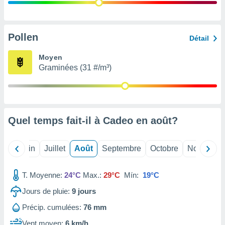
nées
lles sur
d'un
égitime,
Pollen
Détail
vous
vous
Moyen
 Pour ce
Graminées (31 #/m³)
ous
etirer
ement
 opposer
Quel temps fait-il à Cadeo en
août
?
ement
nées à
ment en
Mai
Juin
Juillet
Août
Septembre
Octobre
Novembre
 sur «
res
» ou
e
T. Moyenne:
24°C
Max.:
29°C
Mín:
19°C
que de
kies
Jours de pluie:
9
jours
ite web.
Précip. cumulées:
76 mm
t nos
Vent moyen:
6 km/h