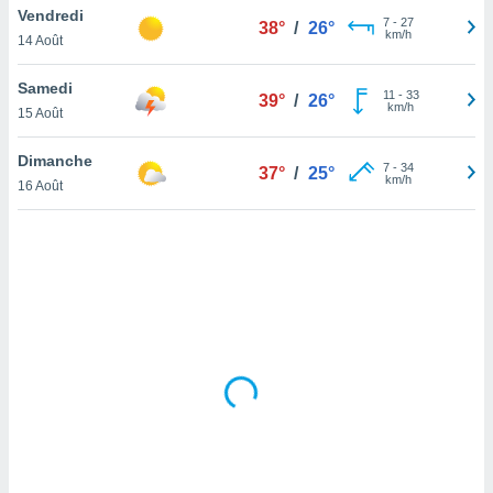
Vendredi
lisé en
7
-
27
38°
/
26°
km/h
 de
14 Août
. Vous
rouver
Samedi
11
-
33
39°
/
26°
km/h
15 Août
ations
re
Dimanche
que de
7
-
34
37°
/
25°
km/h
kies
16 Août
r votre
ement à
ment en
sur le
res des
kies
le au
page de
te web.
MENT,
 les