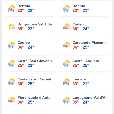
Bettola
Bobbio
33°
22°
33°
21°
Borgonovo Val Tidone
Cadeo
35°
22°
36°
24°
Caorso
Carpaneto Piacentino
36°
24°
36°
25°
Castel San Giovanni
Castell'Arquato
35°
23°
35°
25°
Castelvetro Piacentino
Ferriere
36°
25°
33°
21°
Fiorenzuola d'Arda
Lugagnano Val d'Arda
36°
25°
35°
24°