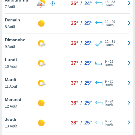
n «
13
-
33
36°
/
24°
km/h
7 Août
 et
r »,
cédez au
Demain
12
-
29
35°
/
25°
 et vous
km/h
8 Août
z
ation de
Dimanche
12
-
31
36°
/
25°
km/h
9 Août
qu'ils
 nous ou
aires,
Lundi
9
-
25
37°
/
25°
km/h
10 Août
nt de
t
Mardi
9
-
25
er le
37°
/
25°
km/h
11 Août
ement
te, ainsi
Mercredi
8
-
24
38°
/
25°
km/h
per un
12 Août
écifique
us
Jeudi
6
-
25
de la
38°
/
25°
km/h
13 Août
 et du