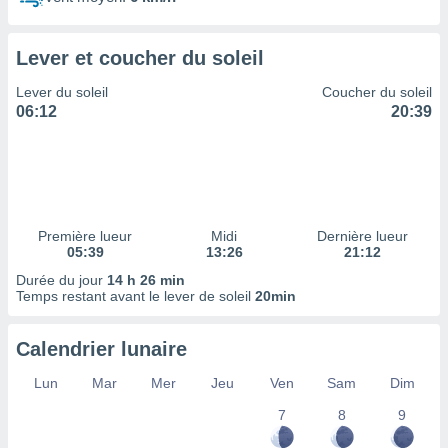
ires
ons le
ent des
Lever et coucher du soleil
es
 :
Lever du soleil
Coucher du soleil
et/ou
06:12
20:39
 à des
ions sur
eil,
des
limitées
Première lueur
Midi
Dernière lueur
nner la
05:39
13:26
21:12
, créer
ils pour
Durée du jour
14 h 26 min
ité
Temps restant avant le lever de soleil
20min
lisée,
des
Calendrier lunaire
our
nner des
Lun
Mar
Mer
Jeu
Ven
Sam
Dim
és
lisées,
7
8
9
s profils
enus