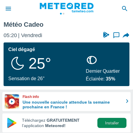
Météo Cadeo
e
ntialité
05:20
Vendredi
...
enu de
o.com
Ciel dégagé
o.com) a
25°
aré par
onnels
Dernier Quartier
arantir
Sensation de 26°
Éclairée:
35%
té des
ions
. Vous
Flash info
accéder
Une nouvelle canicule attendue la semaine
e en
prochaine en France !
 les
Téléchargez
GRATUITEMENT
s :
Installer
l’application
Meteored!
r les