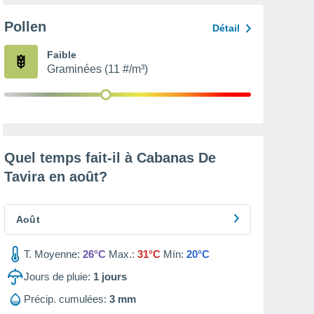
Pollen
Détail
Faible
Graminées (11 #/m³)
Quel temps fait-il à Cabanas De
Tavira en
août
?
Août
T. Moyenne:
26°C
Max.:
31°C
Mín:
20°C
Jours de pluie:
1
jours
Précip. cumulées:
3 mm