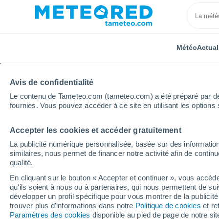
Météo
Actual
Avis de confidentialité
Le contenu de Tameteo.com (tameteo.com) a été préparé par des 
fournies. Vous pouvez accéder à ce site en utilisant les options 
Accepter les cookies et accéder gratuitement
Accueil
Portugal
District de Faro
Cabanas De Ta
La publicité numérique personnalisée, basée sur des information
similaires, nous permet de financer notre activité afin de conti
Météo Cabanas De Tavi
qualité.
En cliquant sur le bouton « Accepter et continuer », vous accéde
06:15
Vendredi
qu'ils soient à nous ou à partenaires, qui nous permettent de sui
développer un profil spécifique pour vous montrer de la publicit
trouver plus d'informations dans notre
Politique de cookies
et re
Ensoleillé
Paramètres des cookies
disponible au pied de page de notre si