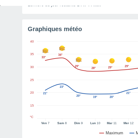
Lumière du jour restante
14 h 44 min
Graphiques météo
40
35
34°
33°
29°
29°
30
29°
28°
25
23°
20
21°
21°
20°
19°
20°
15
°C
Ven
7
Sam
8
Dim
9
Lun
10
Mar
11
Mer
12
Maximum