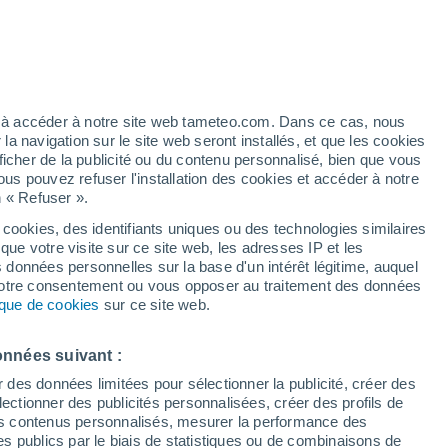
Vigilance jaune
Alerte canicule de niveau modéré à
Cabanas De Tavira aujourd’hui
/h
ez à accéder à notre site web tameteo.com. Dans ce cas, nous
 navigation sur le site web seront installés, et que les cookies
ficher de la publicité ou du contenu personnalisé, bien que vous
ous pouvez refuser l'installation des cookies et accéder à notre
n « Refuser ».
 cookies, des identifiants uniques ou des technologies similaires
que votre visite sur ce site web, les adresses IP et les
des températures
Radar de pluie
Satellites
Modèles
s données personnelles sur la base d'un intérêt légitime, auquel
 votre consentement ou vous opposer au traitement des données
tique de cookies
sur ce site web.
Lundi
Mardi
Mercredi
Jeudi
onnées suivant :
10 Août
11 Août
12 Août
13 Août
r des données limitées pour sélectionner la publicité, créer des
sélectionner des publicités personnalisées, créer des profils de
 des contenus personnalisés, mesurer la performance des
s publics par le biais de statistiques ou de combinaisons de