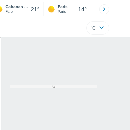
Cabanas De Tavira
Paris
Montpelli
21°
14°
Faro
Paris
Hérault
°C