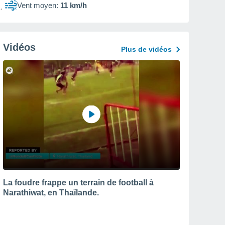
Vent moyen:
11 km/h
Vidéos
Plus de vidéos
La foudre frappe un terrain de football à
Narathiwat, en Thaïlande.