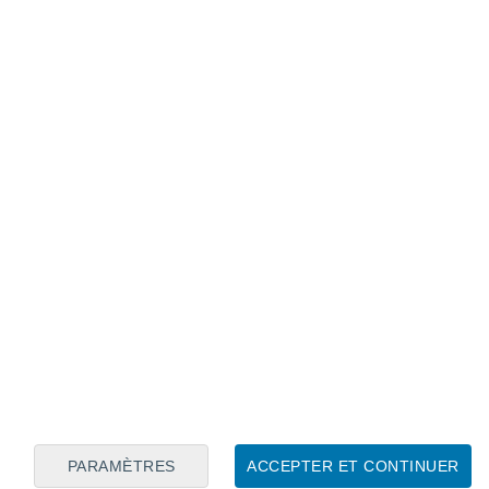
Calendrier lunaire
Lun
Mar
Mer
Jeu
Ven
Sam
Dim
7
8
9
10
11
12
13
14
15
16
17
18
19
20
PARAMÈTRES
ACCEPTER ET CONTINUER