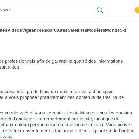
ités
Vidéos
Vigilance
Radar
Cartes
Satellites
Modèles
Monde
Ski
professionnels afin de garantir la qualité des informations
suivantes :
vira
s collectées par le biais de cookies ou de technologies
nuer à vous proposer gratuitement des contenus de très haute
ra
z au site web et vous acceptez l'installation de tous les cookies,
...
vre et d'analyser le comportement sur le site, ainsi que de
é et du contenu personnalisé en fonction de celui-ci. Vous pouvez
Heure par heure
tirer votre consentement à tout moment en cliquant sur le bouton
Ciel dégagé dans les prochaines
te web.
heures