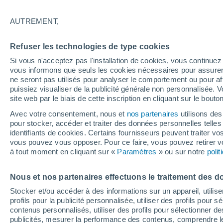
22°
AUTREMENT,
Nord
Refuser les technologies de type cookies
Sensation de 25°
24
-
36 km
Si vous n'acceptez pas l'installation de cookies, vous continu
vous informons que seuls les cookies nécessaires pour assurer la
ne seront pas utilisés pour analyser le comportement ou pour af
puissiez visualiser de la publicité générale non personnalisée. V
Flash info
site web par le biais de cette inscription en cliquant sur le bouto
Une nouvelle canicule attendue la semaine
prochaine en France !
Avec votre consentement, nous et
nos partenaires
utilisons des
pour stocker, accéder et traiter des données personnelles telles 
Météo 1 - 7 jours
Heure par heure
Actualité
Carte 
identifiants de cookies. Certains fournisseurs peuvent traiter vo
vous pouvez vous opposer. Pour ce faire, vous pouvez retirer
à tout moment en cliquant sur «
Paramètres
» ou sur notre
poli
Demain
Dimanche
Aujourd´hui
Nous et nos partenaires effectuons le traitement des d
8 Août
9 Août
7 Août
Stocker et/ou accéder à des informations sur un appareil, utilise
profils pour la publicité personnalisée, utiliser des profils pour 
contenus personnalisés, utiliser des profils pour sélectionner
publicités, mesurer la performance des contenus, comprendre le