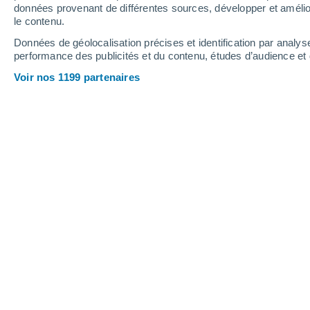
données provenant de différentes sources, développer et amélior
le contenu.
34°
/
23°
29°
/
20°
33°
/
21°
Données de géolocalisation précises et identification par analys
performance des publicités et du contenu, études d’audience e
26
-
40
km/h
27
-
39
km/h
28
30
-
44
km/h
Voir nos 1199 partenaires
Météo Cabanas De Tavira aujourd´hui
Ciel dégagé
22°
06:00
T. ressentie
25°
Ensoleillé
21°
07:00
T. ressentie
21°
Ensoleillé
22°
08:00
T. ressentie
22°
Ensoleillé
24°
09:00
T. ressentie
25°