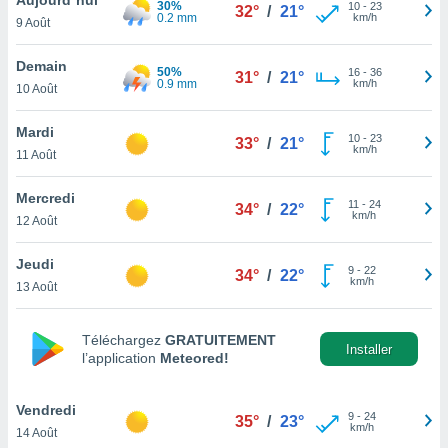
30%
n «
10
-
23
32°
/
21°
0.2 mm
km/h
9 Août
 et
r »,
cédez au
Demain
50%
16
-
36
31°
/
21°
 et vous
0.9 mm
km/h
10 Août
z
ation de
Mardi
10
-
23
33°
/
21°
km/h
11 Août
qu'ils
 nous ou
aires,
Mercredi
11
-
24
34°
/
22°
km/h
12 Août
nt de
t
Jeudi
9
-
22
er le
34°
/
22°
km/h
13 Août
ement
te, ainsi
Téléchargez
GRATUITEMENT
per un
Installer
l’application
Meteored!
écifique
us
de la
Vendredi
9
-
24
35°
/
23°
 et du
km/h
14 Août