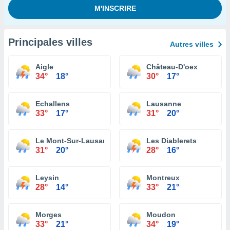
Principales villes
Autres villes
Aigle
Château-D'oex
34°
18°
30°
17°
Echallens
Lausanne
33°
17°
31°
20°
Le Mont-Sur-Lausanne
Les Diablerets
31°
20°
28°
16°
Leysin
Montreux
28°
14°
33°
21°
Morges
Moudon
33°
21°
34°
19°