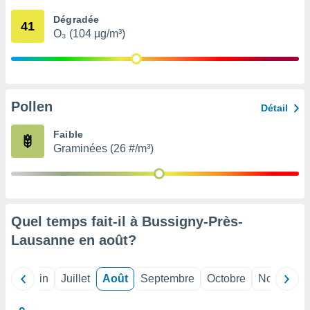
nées
Dégradée
lles sur
41
O₃ (104 µg/m³)
d'un
égitime,
vous
vous
 Pour ce
ous
Pollen
Détail
etirer
Faible
ement
Graminées (26 #/m³)
 opposer
ement
nées à
ment en
 sur «
res
» ou
Quel temps fait-il à Bussigny-Près-
e
Lausanne en
août
?
que de
kies
ite web.
Mai
Juin
Juillet
Août
Septembre
Octobre
Novembre
t nos