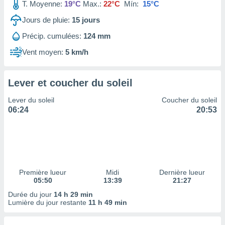
ires
T. Moyenne:
19°C
Max.:
22°C
Mín:
15°C
ons le
Jours de pluie:
15
jours
ent des
es
Précip. cumulées:
124 mm
 :
Vent moyen:
5 km/h
et/ou
 à des
ions sur
eil,
Lever et coucher du soleil
des
Lever du soleil
Coucher du soleil
limitées
06:24
20:53
nner la
, créer
ils pour
ité
lisée,
des
Première lueur
Midi
Dernière lueur
our
05:50
13:39
21:27
nner des
Durée du jour
14 h 29 min
és
Lumière du jour restante
11 h 49 min
lisées,
s profils
enus