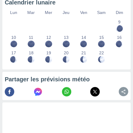
Calendrier lunaire
lisés,
des
Lun
Mar
Mer
Jeu
Ven
Sam
Dim
our
9
nner des
s
lisés,
10
11
12
13
14
15
16
la
ance des
s,
17
18
19
20
21
22
la
ance des
s,
dre les
Partager les prévisions météo
par le
ques ou
inaisons
ées
nt de
tes
,
er et
r les