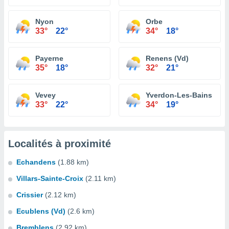
Nyon
Orbe
33°
22°
34°
18°
Payerne
Renens (Vd)
35°
18°
32°
21°
Vevey
Yverdon-Les-Bains
33°
22°
34°
19°
Localités à proximité
Echandens
(1.88 km)
Villars-Sainte-Croix
(2.11 km)
Crissier
(2.12 km)
Ecublens (Vd)
(2.6 km)
Bremblens
(2.92 km)