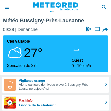
Météo Bussigny-Près-Lausanne
e
ntialité
09:38
Dimanche
...
enu de
o.com
Ciel variable
o.com) a
27°
aré par
onnels
Ouest
arantir
Sensation de 27°
0
10 km/h
té des
ions
. Vous
Vigilance orange
accéder
Alerte canicule de niveau élevé à Bussigny-Près-
e en
Lausanne aujourd’hui
 les
s :
Flash info
Encore de la chaleur !
r les