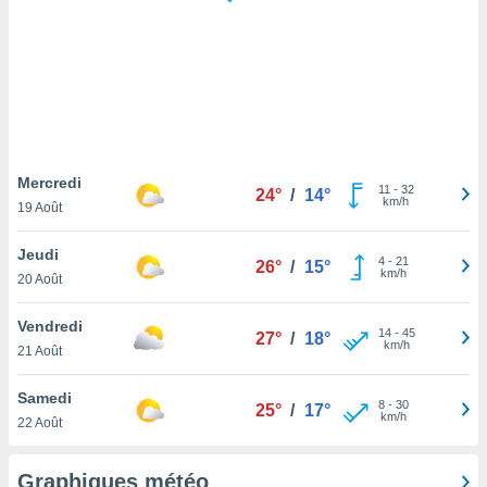
logies
e
s
tez pas
ation de
, vous
z à
à notre
Mercredi
11
-
32
24°
/
14°
km/h
19 Août
.com.
 cas,
Jeudi
4
-
21
us
26°
/
15°
km/h
20 Août
ns que
s
Vendredi
14
-
45
27°
/
18°
ires
km/h
21 Août
urer la
on sur le
Samedi
8
-
30
 seront
25°
/
17°
km/h
22 Août
, et que
ies ne
as
Graphiques météo