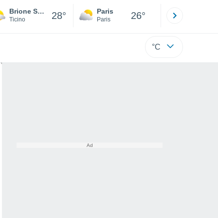
Brione Sopra Minusio
Paris
Montpelli
28°
26°
Ticino
Paris
Hérault
°C