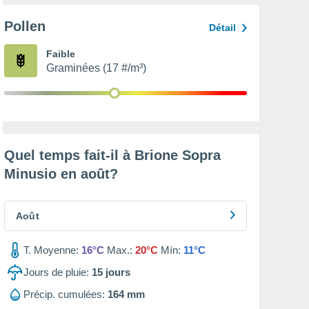
Pollen
Détail
Faible
Graminées (17 #/m³)
Quel temps fait-il à Brione Sopra
Minusio en
août
?
Août
T. Moyenne:
16°C
Max.:
20°C
Mín:
11°C
Jours de pluie:
15
jours
Précip. cumulées:
164 mm