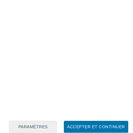
Calendrier lunaire
Lun
Mar
Mer
Jeu
Ven
Sam
Dim
9
10
11
12
13
14
15
16
17
18
19
20
21
22
PARAMÈTRES
ACCEPTER ET CONTINUER