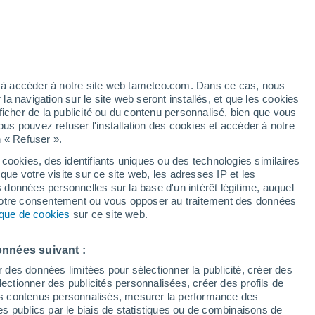
Vigilance jaune
Alerte canicule de niveau modéré à
Brione Sopra Minusio aujourd’hui
éré
ez à accéder à notre site web tameteo.com. Dans ce cas, nous
 navigation sur le site web seront installés, et que les cookies
ficher de la publicité ou du contenu personnalisé, bien que vous
ous pouvez refuser l'installation des cookies et accéder à notre
n « Refuser ».
!
 cookies, des identifiants uniques ou des technologies similaires
que votre visite sur ce site web, les adresses IP et les
 de couverture nuageuse
Radar de pluie
Satellites
Modèles
s données personnelles sur la base d'un intérêt légitime, auquel
 votre consentement ou vous opposer au traitement des données
tique de cookies
sur ce site web.
ercredi
Jeudi
Vendredi
Samedi
onnées suivant :
12 Août
13 Août
14 Août
15 Août
r des données limitées pour sélectionner la publicité, créer des
sélectionner des publicités personnalisées, créer des profils de
 des contenus personnalisés, mesurer la performance des
s publics par le biais de statistiques ou de combinaisons de
70%
70%