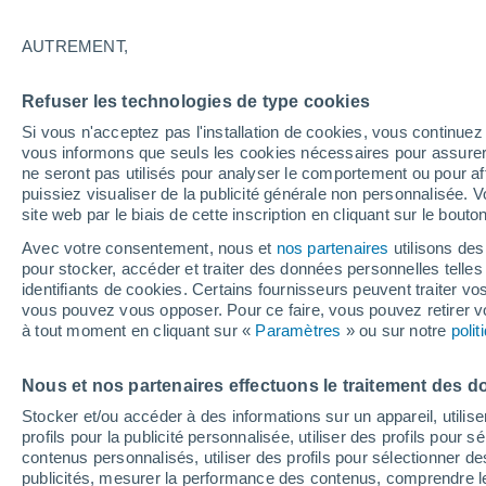
27°
AUTREMENT,
UV
3 Mod
Refuser les technologies de type cookies
Sensation de 28°
FPS
6-10
Si vous n'acceptez pas l'installation de cookies, vous continu
vous informons que seuls les cookies nécessaires pour assurer la
ne seront pas utilisés pour analyser le comportement ou pour af
puissiez visualiser de la publicité générale non personnalisée. V
Flash info
site web par le biais de cette inscription en cliquant sur le bouto
Vigilance orange : alerte aux orages violents 
Avec votre consentement, nous et
nos partenaires
utilisons des
pour stocker, accéder et traiter des données personnelles telles 
Météo 1 - 7 jours
Heure par heure
Actualité
Carte
identifiants de cookies. Certains fournisseurs peuvent traiter vo
vous pouvez vous opposer. Pour ce faire, vous pouvez retirer
à tout moment en cliquant sur «
Paramètres
» ou sur notre
poli
Demain
Mardi
M
Aujourd´hui
Nous et nos partenaires effectuons le traitement des d
10 Août
11 Août
9 Août
Stocker et/ou accéder à des informations sur un appareil, utilise
profils pour la publicité personnalisée, utiliser des profils pour 
contenus personnalisés, utiliser des profils pour sélectionner
publicités, mesurer la performance des contenus, comprendre le
50%
40%