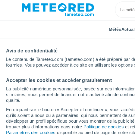
Météo
Actual
Avis de confidentialité
Le contenu de Tameteo.com (tameteo.com) a été préparé par des 
fournies. Vous pouvez accéder à ce site en utilisant les options 
Accepter les cookies et accéder gratuitement
Accueil
Suisse
Tessin
Brione Sopra Minusio
La publicité numérique personnalisée, basée sur des information
similaires, nous permet de financer notre activité afin de conti
Météo Brione Sopra Mi
qualité.
En cliquant sur le bouton « Accepter et continuer », vous accéde
10:17
Dimanche
qu'ils soient à nous ou à partenaires, qui nous permettent de sui
développer un profil spécifique pour vous montrer de la publicit
trouver plus d'informations dans notre
Politique de cookies
et re
Éclaircies
Paramètres des cookies
disponible au pied de page de notre si