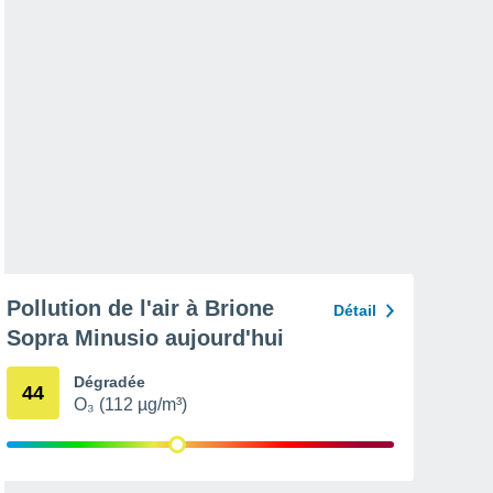
Pollution de l'air à Brione
Détail
Sopra Minusio aujourd'hui
Dégradée
44
O₃ (112 µg/m³)