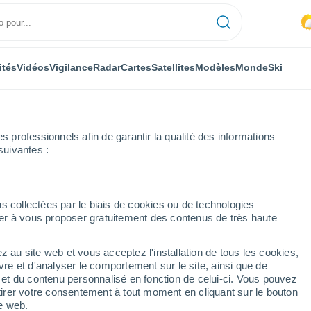
ités
Vidéos
Vigilance
Radar
Cartes
Satellites
Modèles
Monde
Ski
professionnels afin de garantir la qualité des informations
suivantes :
s collectées par le biais de cookies ou de technologies
nuer à vous proposer gratuitement des contenus de très haute
nusio
z au site web et vous acceptez l'installation de tous les cookies,
...
vre et d'analyser le comportement sur le site, ainsi que de
é et du contenu personnalisé en fonction de celui-ci. Vous pouvez
Heure par heure
tirer votre consentement à tout moment en cliquant sur le bouton
Ciel nuageux dans les
te web.
prochaines heures