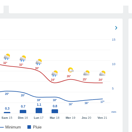
15
32°
10
32°
30°
26°
25°
24°
24°
5
20°
20°
18°
18°
17°
16°
1.1
16°
0.8
0.7
0.3
mm
Sam
15
Dim
16
Lun
17
Mar
18
Mer
19
Jeu
20
Ven
21
Minimum
Pluie