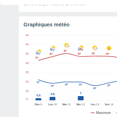
Lumière du jour restante
10 h 59 min
Graphiques météo
45
40
35°
35
34°
34°
34°
33°
31°
30
25
20
21°
20°
20°
19°
19°
18°
15
1
0.8
0.5
°C
Dim
9
Lun
10
Mar
11
Mer
12
Jeu
13
Ven
14
Maximum