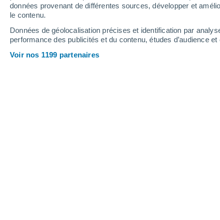
0.8 mm
0.5 mm
données provenant de différentes sources, développer et amélior
le contenu.
33°
/
19°
35°
/
20°
31°
/
21°
Données de géolocalisation précises et identification par analys
performance des publicités et du contenu, études d’audience e
7
-
37
km/h
7
-
34
km/h
6
6
-
31
km/h
Voir nos 1199 partenaires
Météo Brione Sopra Minusio aujourd´
Éclaircies
27°
10:00
T. ressentie
28°
Éclaircies
28°
11:00
T. ressentie
28°
Éclaircies
29°
12:00
T. ressentie
29°
Éclaircies
30°
13:00
T. ressentie
30°