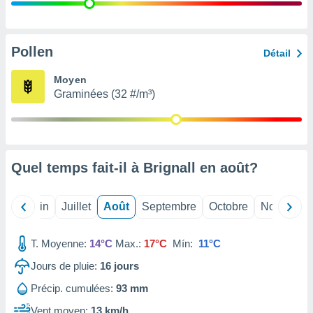
nées
lles sur
d'un
égitime,
Pollen
Détail
vous
vous
Moyen
 Pour ce
Graminées (32 #/m³)
ous
etirer
ement
 opposer
Quel temps fait-il à Brignall en
août
?
ement
nées à
ment en
Mai
Juin
Juillet
Août
Septembre
Octobre
Novembre
 sur «
res
» ou
e
T. Moyenne:
14°C
Max.:
17°C
Mín:
11°C
que de
kies
Jours de pluie:
16
jours
ite web.
Précip. cumulées:
93 mm
t nos
Vent moyen:
13 km/h