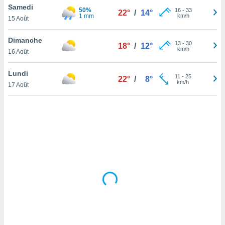
Samedi
lisé en
50%
16
-
33
22°
/
14°
1 mm
km/h
 de
15 Août
. Vous
rouver
Dimanche
13
-
30
18°
/
12°
km/h
16 Août
ations
re
Lundi
que de
11
-
25
22°
/
8°
km/h
kies
17 Août
r votre
ement à
ment en
sur le
res des
kies
le au
page de
te web.
MENT,
 les