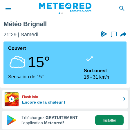
Météo Brignall
e
ntialité
21:29
Samedi
...
enu de
o.com
Couvert
o.com) a
15°
aré par
onnels
Sud-ouest
arantir
Sensation de 15°
16
31 km/h
té des
ions
. Vous
accéder
Flash info
e en
Encore de la chaleur !
 les
Téléchargez
GRATUITEMENT
s :
Installer
l’application
Meteored!
r les