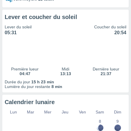
ires
ons le
ent des
Lever et coucher du soleil
es
 :
Lever du soleil
Coucher du soleil
et/ou
05:31
20:54
 à des
ions sur
eil,
des
limitées
Première lueur
Midi
Dernière lueur
nner la
04:47
13:13
21:37
, créer
ils pour
Durée du jour
15 h 23 min
ité
Lumière du jour restante
8 min
lisée,
des
Calendrier lunaire
our
nner des
Lun
Mar
Mer
Jeu
Ven
Sam
Dim
és
lisées,
8
9
s profils
enus