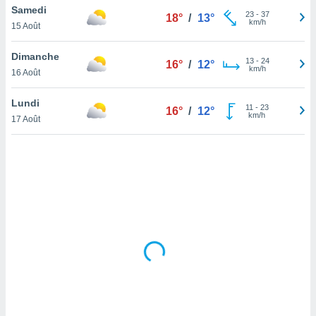
Samedi
lisé en
23
-
37
18°
/
13°
km/h
 de
15 Août
. Vous
rouver
Dimanche
13
-
24
16°
/
12°
km/h
16 Août
ations
re
Lundi
que de
11
-
23
16°
/
12°
km/h
kies
17 Août
r votre
ement à
ment en
sur le
res des
kies
le au
page de
te web.
MENT,
 les