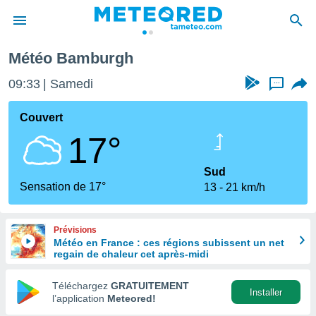
Météo Bamburgh
e
ntialité
09:33
Samedi
...
enu de
o.com
Couvert
o.com) a
17°
aré par
onnels
Sud
arantir
Sensation de 17°
13
21 km/h
té des
ions
. Vous
Prévisions
accéder
Météo en France : ces régions subissent un net
e en
regain de chaleur cet après-midi
 les
Téléchargez
GRATUITEMENT
s :
Installer
l’application
Meteored!
r les