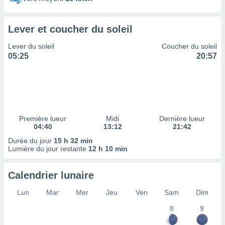
ires
ons le
ent des
Lever et coucher du soleil
es
 :
Lever du soleil
Coucher du soleil
et/ou
05:25
20:57
 à des
ions sur
eil,
des
limitées
Première lueur
Midi
Dernière lueur
nner la
04:40
13:12
21:42
, créer
ils pour
Durée du jour
15 h 32 min
ité
Lumière du jour restante
12 h 10 min
lisée,
des
Calendrier lunaire
our
nner des
Lun
Mar
Mer
Jeu
Ven
Sam
Dim
és
lisées,
8
9
s profils
enus