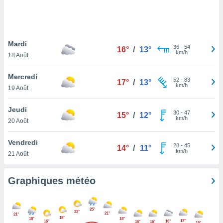
logies
e
s
Mardi
tez pas
36
-
54
16°
/
13°
km/h
ation de
18 Août
, vous
z à
Mercredi
52
-
83
17°
/
13°
à notre
km/h
19 Août
.com.
Jeudi
 cas,
30
-
47
15°
/
12°
km/h
us
20 Août
ns que
s
Vendredi
28
-
45
14°
/
11°
km/h
21 Août
ires
urer la
on sur le
Graphiques météo
 seront
, et que
ies ne
25°
22°
21°
as
21°
18°
18°
18°
17°
16°
16°
16°
16°
15°