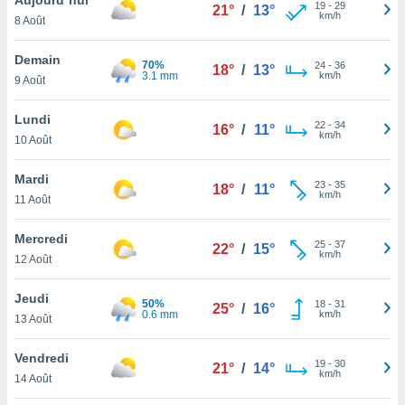
n «
19
-
29
21°
/
13°
km/h
8 Août
 et
r »,
cédez au
Demain
70%
24
-
36
18°
/
13°
 et vous
3.1 mm
km/h
9 Août
z
ation de
Lundi
22
-
34
16°
/
11°
km/h
10 Août
qu'ils
 nous ou
aires,
Mardi
23
-
35
18°
/
11°
km/h
11 Août
nt de
t
Mercredi
25
-
37
er le
22°
/
15°
km/h
12 Août
ement
te, ainsi
Jeudi
50%
18
-
31
25°
/
16°
0.6 mm
km/h
per un
13 Août
écifique
us
Vendredi
19
-
30
de la
21°
/
14°
km/h
14 Août
 et du