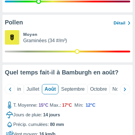
nées
lles sur
d'un
égitime,
Pollen
Détail
vous
vous
Moyen
 Pour ce
Graminées (34 #/m³)
ous
etirer
ement
 opposer
Quel temps fait-il à Bamburgh en
août
?
ement
nées à
ment en
Mai
Juin
Juillet
Août
Septembre
Octobre
Novembre
 sur «
res
» ou
e
T. Moyenne:
15°C
Max.:
17°C
Mín:
12°C
que de
kies
Jours de pluie:
14
jours
ite web.
Précip. cumulées:
80 mm
t nos
Vent moyen:
16 km/h