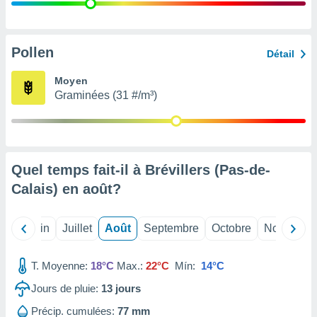
nées
lles sur
d'un
égitime,
Pollen
Détail
vous
vous
Moyen
 Pour ce
Graminées (31 #/m³)
ous
etirer
ement
 opposer
Quel temps fait-il à Brévillers (Pas-de-
ement
nées à
Calais) en
août
?
ment en
 sur «
res
» ou
Mai
Juin
Juillet
Août
Septembre
Octobre
Novembre
e
que de
kies
T. Moyenne:
18°C
Max.:
22°C
Mín:
14°C
ite web.
Jours de pluie:
13
jours
t nos
Précip. cumulées:
77 mm