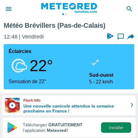
Météo Brévillers (Pas-de-Calais)
e
ntialité
12:48
Vendredi
...
enu de
o.com
Éclaircies
o.com) a
22°
aré par
onnels
Sud-ouest
arantir
Sensation de 22°
5
22 km/h
té des
ions
. Vous
Flash info
accéder
Une nouvelle canicule attendue la semaine
e en
prochaine en France !
 les
Téléchargez
GRATUITEMENT
s :
Installer
l’application
Meteored!
r les