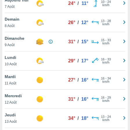
n «
10
-
24
24°
/
11°
km/h
7 Août
 et
r »,
cédez au
Demain
13
-
28
26°
/
12°
 et vous
km/h
8 Août
z
ation de
Dimanche
15
-
33
31°
/
15°
km/h
9 Août
qu'ils
 nous ou
aires,
Lundi
16
-
33
29°
/
17°
km/h
10 Août
nt de
t
Mardi
16
-
34
er le
27°
/
16°
km/h
11 Août
ement
te, ainsi
Mercredi
16
-
29
31°
/
16°
km/h
per un
12 Août
écifique
us
Jeudi
13
-
24
de la
34°
/
18°
km/h
13 Août
 et du