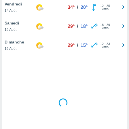
Vendredi
lisé en
12
-
35
34°
/
20°
km/h
 de
14 Août
. Vous
rouver
Samedi
18
-
39
29°
/
18°
km/h
15 Août
ations
re
Dimanche
que de
12
-
33
29°
/
15°
km/h
kies
16 Août
r votre
ement à
ment en
sur le
res des
kies
le au
page de
te web.
MENT,
 les