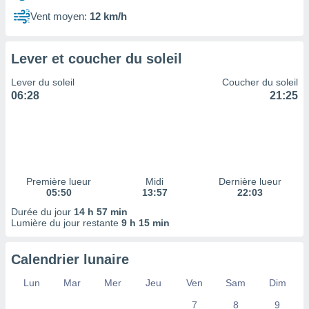
ires
ons le
Vent moyen:
12 km/h
ent des
es
 :
Lever et coucher du soleil
et/ou
Lever du soleil
Coucher du soleil
 à des
06:28
21:25
ions sur
eil,
des
limitées
nner la
, créer
Première lueur
Midi
Dernière lueur
ils pour
05:50
13:57
22:03
ité
Durée du jour
14 h 57 min
lisée,
Lumière du jour restante
9 h 15 min
des
our
nner des
Calendrier lunaire
és
lisées,
Lun
Mar
Mer
Jeu
Ven
Sam
Dim
s profils
7
8
9
enus