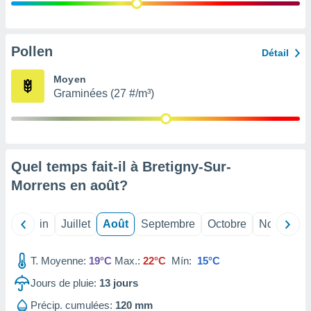
nées
lles sur
d'un
égitime,
Pollen
Détail
vous
vous
Moyen
 Pour ce
Graminées (27 #/m³)
ous
etirer
ement
 opposer
Quel temps fait-il à Bretigny-Sur-
ement
nées à
Morrens en
août
?
ment en
 sur «
res
» ou
Mai
Juin
Juillet
Août
Septembre
Octobre
Novembre
e
que de
kies
T. Moyenne:
19°C
Max.:
22°C
Mín:
15°C
ite web.
Jours de pluie:
13
jours
t nos
Précip. cumulées:
120 mm