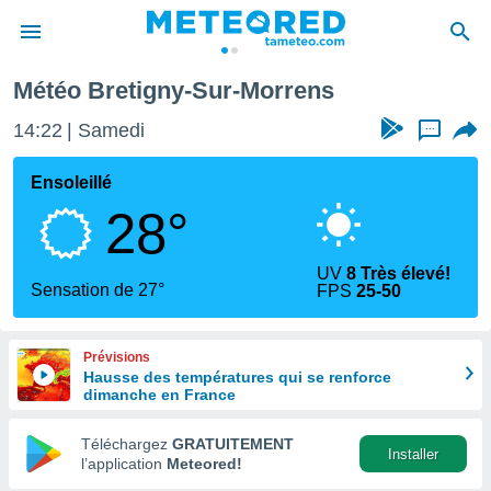
Météo Bretigny-Sur-Morrens
e
ntialité
14:22
Samedi
...
enu de
o.com
Ensoleillé
o.com) a
28°
aré par
onnels
UV
8 Très élevé!
arantir
Sensation de 27°
FPS
25-50
té des
ions
. Vous
Prévisions
accéder
Hausse des températures qui se renforce
e en
dimanche en France
 les
Téléchargez
GRATUITEMENT
s :
Installer
l’application
Meteored!
r les