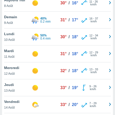
n «
11
-
26
30°
/
16°
km/h
8 Août
 et
r »,
cédez au
Demain
40%
16
-
37
31°
/
17°
 et vous
0.2 mm
km/h
9 Août
z
ation de
Lundi
50%
12
-
34
30°
/
18°
0.4 mm
km/h
10 Août
qu'ils
 nous ou
aires,
Mardi
12
-
29
31°
/
18°
km/h
11 Août
nt de
t
Mercredi
13
-
33
er le
32°
/
18°
km/h
12 Août
ement
te, ainsi
Jeudi
9
-
26
33°
/
19°
km/h
per un
13 Août
écifique
us
Vendredi
7
-
29
de la
33°
/
20°
km/h
14 Août
 et du