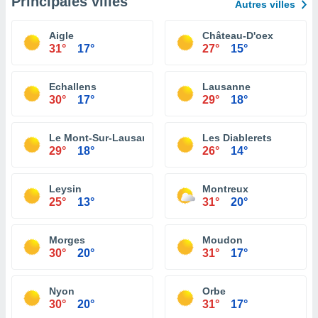
Principales villes
Autres villes
Aigle
Château-D'oex
31°
17°
27°
15°
Echallens
Lausanne
30°
17°
29°
18°
Le Mont-Sur-Lausanne
Les Diablerets
29°
18°
26°
14°
Leysin
Montreux
25°
13°
31°
20°
Morges
Moudon
30°
20°
31°
17°
Nyon
Orbe
30°
20°
31°
17°