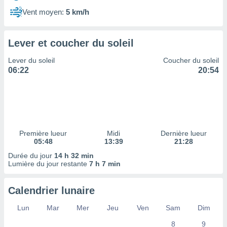
ires
ons le
Vent moyen:
5 km/h
ent des
es
 :
Lever et coucher du soleil
et/ou
Lever du soleil
Coucher du soleil
 à des
06:22
20:54
ions sur
eil,
des
limitées
nner la
, créer
Première lueur
Midi
Dernière lueur
ils pour
05:48
13:39
21:28
ité
Durée du jour
14 h 32 min
lisée,
Lumière du jour restante
7 h 7 min
des
our
nner des
Calendrier lunaire
és
lisées,
Lun
Mar
Mer
Jeu
Ven
Sam
Dim
s profils
8
9
enus