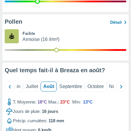
nées
lles sur
d'un
égitime,
Pollen
Détail
vous
vous
Faible
 Pour ce
Armoise (16 #/m³)
ous
etirer
ement
 opposer
Quel temps fait-il à Breaza en
août
?
ement
nées à
ment en
Mai
Juin
Juillet
Août
Septembre
Octobre
Novembre
 sur «
res
» ou
e
T. Moyenne:
18°C
Max.:
23°C
Mín:
13°C
que de
kies
Jours de pluie:
16
jours
ite web.
Précip. cumulées:
118 mm
t nos
Vent moyen:
6 km/h