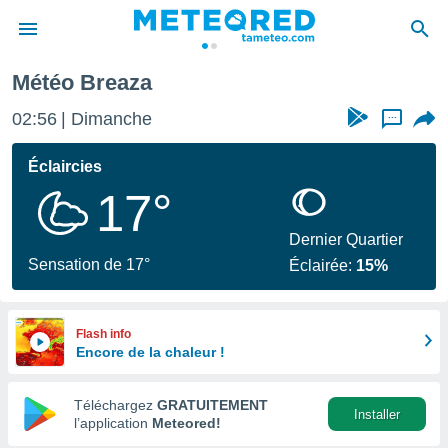
Météo Breaza
e
ntialité
02:56
Dimanche
...
enu de
o.com
Éclaircies
o.com) a
17°
aré par
onnels
Dernier Quartier
arantir
Sensation de 17°
Éclairée:
15%
té des
ions
. Vous
accéder
Flash info
e en
Encore de la chaleur !
 les
Téléchargez
GRATUITEMENT
s :
Installer
l’application
Meteored!
r les