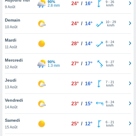
90%
n «
9
-
26
24°
/
16°
2.8 mm
km/h
9 Août
 et
r »,
cédez au
Demain
10
-
29
24°
/
14°
 et vous
km/h
10 Août
z
ation de
Mardi
8
-
24
28°
/
14°
km/h
11 Août
qu'ils
 nous ou
aires,
Mercredi
90%
9
-
27
27°
/
17°
1.3 mm
km/h
12 Août
nt de
t
Jeudi
7
-
21
er le
23°
/
16°
km/h
13 Août
ement
te, ainsi
Vendredi
8
-
24
23°
/
15°
km/h
per un
14 Août
écifique
us
Samedi
6
-
21
de la
25°
/
12°
km/h
15 Août
 et du