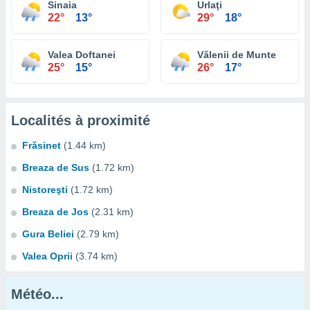
Sinaia
Urlaţi
22°
13°
29°
18°
Valea Doftanei
Vălenii de Munte
25°
15°
26°
17°
Localités à proximité
Frăsinet
(1.44 km)
Breaza de Sus
(1.72 km)
Nistoreşti
(1.72 km)
Breaza de Jos
(2.31 km)
Gura Beliei
(2.79 km)
Valea Oprii
(3.74 km)
Météo...