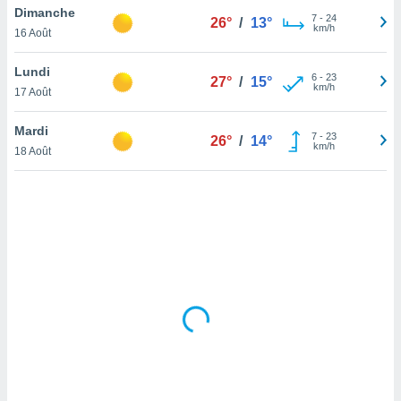
Dimanche
lisé en
7
-
24
26°
/
13°
km/h
 de
16 Août
. Vous
rouver
Lundi
6
-
23
27°
/
15°
km/h
17 Août
ations
re
Mardi
que de
7
-
23
26°
/
14°
km/h
kies
18 Août
r votre
ement à
ment en
sur le
res des
kies
le au
page de
te web.
MENT,
 les