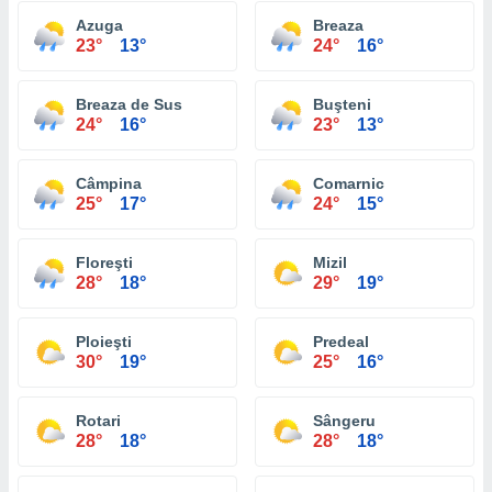
Azuga
Breaza
23°
13°
24°
16°
Breaza de Sus
Buşteni
24°
16°
23°
13°
Câmpina
Comarnic
25°
17°
24°
15°
Floreşti
Mizil
28°
18°
29°
19°
Ploieşti
Predeal
30°
19°
25°
16°
Rotari
Sângeru
28°
18°
28°
18°