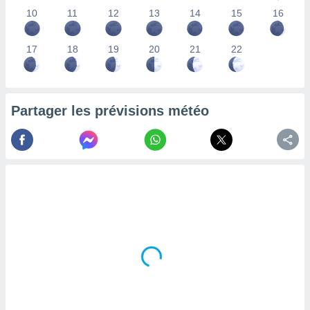
lisés,
10
11
12
13
14
15
16
des
our
17
18
19
20
21
22
nner des
s
lisés,
la
ance des
Partager les prévisions météo
s,
la
ance des
s,
dre les
par le
ques ou
inaisons
ées
nt de
tes
,
er et
r les