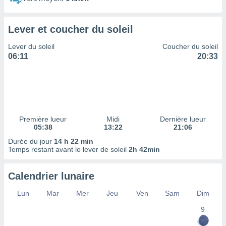
ires
ons le
ent des
Lever et coucher du soleil
es
 :
Lever du soleil
Coucher du soleil
et/ou
06:11
20:33
 à des
ions sur
eil,
des
limitées
Première lueur
Midi
Dernière lueur
nner la
05:38
13:22
21:06
, créer
ils pour
Durée du jour
14 h 22 min
ité
Temps restant avant le lever de soleil
2h 42min
lisée,
des
Calendrier lunaire
our
nner des
Lun
Mar
Mer
Jeu
Ven
Sam
Dim
és
lisées,
9
s profils
enus