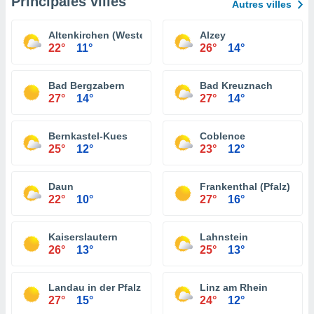
Principales villes
Autres villes
Altenkirchen (Westerwald)
Alzey
22°
11°
26°
14°
Bad Bergzabern
Bad Kreuznach
27°
14°
27°
14°
Bernkastel-Kues
Coblence
25°
12°
23°
12°
Daun
Frankenthal (Pfalz)
22°
10°
27°
16°
Kaiserslautern
Lahnstein
26°
13°
25°
13°
Landau in der Pfalz
Linz am Rhein
27°
15°
24°
12°