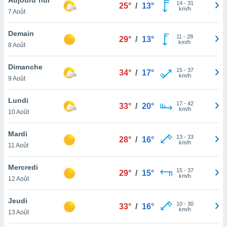
n «
14
-
31
25°
/
13°
km/h
7 Août
 et
r »,
cédez au
Demain
11
-
28
29°
/
13°
 et vous
km/h
8 Août
z
ation de
Dimanche
15
-
37
34°
/
17°
km/h
9 Août
qu'ils
 nous ou
aires,
Lundi
17
-
42
33°
/
20°
km/h
10 Août
nt de
t
Mardi
13
-
33
er le
28°
/
16°
km/h
11 Août
ement
te, ainsi
Mercredi
15
-
37
29°
/
15°
km/h
per un
12 Août
écifique
us
Jeudi
10
-
30
de la
33°
/
16°
km/h
13 Août
 et du