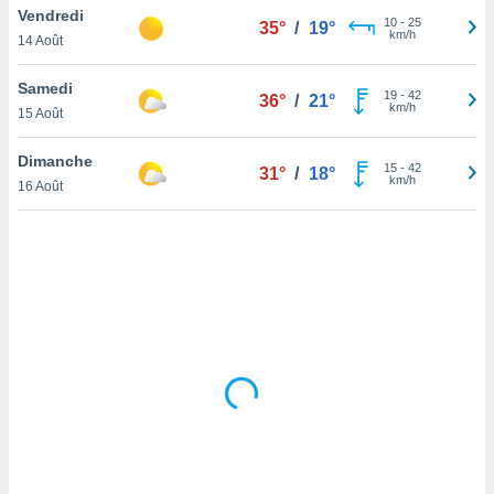
Vendredi
lisé en
10
-
25
35°
/
19°
km/h
 de
14 Août
. Vous
rouver
Samedi
19
-
42
36°
/
21°
km/h
15 Août
ations
re
Dimanche
que de
15
-
42
31°
/
18°
km/h
kies
16 Août
r votre
ement à
ment en
sur le
res des
kies
le au
page de
te web.
MENT,
 les