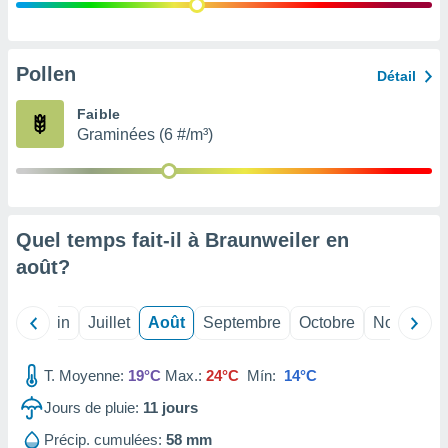
nées
lles sur
d'un
égitime,
Pollen
Détail
vous
vous
Faible
 Pour ce
Graminées (6 #/m³)
ous
etirer
ement
 opposer
Quel temps fait-il à Braunweiler en
ement
nées à
août
?
ment en
 sur «
res
» ou
Mai
Juin
Juillet
Août
Septembre
Octobre
Novembre
e
que de
kies
T. Moyenne:
19°C
Max.:
24°C
Mín:
14°C
ite web.
Jours de pluie:
11
jours
t nos
Précip. cumulées:
58 mm