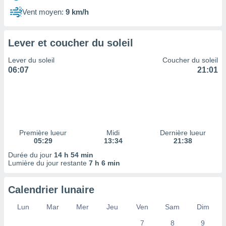
ires
ons le
Vent moyen:
9 km/h
ent des
es
 :
Lever et coucher du soleil
et/ou
Lever du soleil
Coucher du soleil
 à des
06:07
21:01
ions sur
eil,
des
limitées
nner la
, créer
Première lueur
Midi
Dernière lueur
ils pour
05:29
13:34
21:38
ité
Durée du jour
14 h 54 min
lisée,
Lumière du jour restante
7 h 6 min
des
our
nner des
Calendrier lunaire
és
lisées,
Lun
Mar
Mer
Jeu
Ven
Sam
Dim
s profils
7
8
9
enus