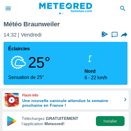
Météo Braunweiler
e
ntialité
14:32
Vendredi
...
enu de
o.com
Éclaircies
o.com) a
25°
aré par
onnels
Nord
arantir
Sensation de 25°
6
22 km/h
té des
ions
. Vous
Flash info
accéder
Une nouvelle canicule attendue la semaine
e en
prochaine en France !
 les
Téléchargez
GRATUITEMENT
s :
Installer
l’application
Meteored!
r les