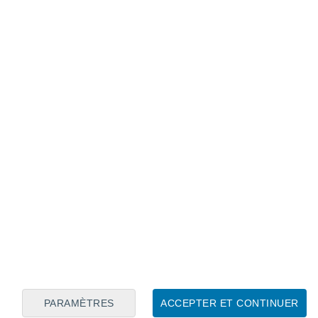
Calendrier lunaire
Lun
Mar
Mer
Jeu
Ven
Sam
Dim
6
7
8
9
10
11
12
13
14
15
16
17
18
19
PARAMÈTRES
ACCEPTER ET CONTINUER