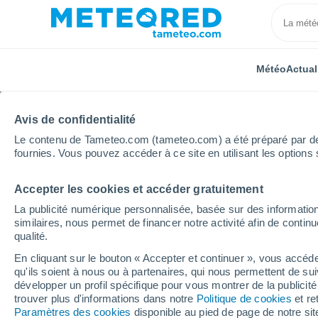
Météo
Actual
Avis de confidentialité
Le contenu de Tameteo.com (tameteo.com) a été préparé par des 
fournies. Vous pouvez accéder à ce site en utilisant les options 
Accepter les cookies et accéder gratuitement
Accueil
Belgique
Région Wallonne
Brabant Wal
La publicité numérique personnalisée, basée sur des information
similaires, nous permet de financer notre activité afin de conti
Météo Braine-L'alleud
qualité.
En cliquant sur le bouton « Accepter et continuer », vous accéde
15:21
Jeudi
qu'ils soient à nous ou à partenaires, qui nous permettent de sui
développer un profil spécifique pour vous montrer de la publicit
trouver plus d'informations dans notre
Politique de cookies
et re
Ciel variable
Paramètres des cookies
disponible au pied de page de notre si