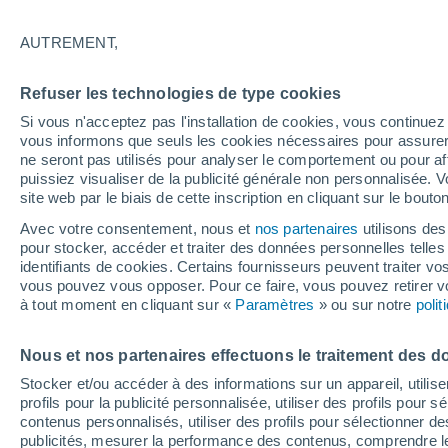
22°
AUTREMENT,
Ouest
Refuser les technologies de type cookies
Sensation de 25°
15
-
35 km
Si vous n'acceptez pas l'installation de cookies, vous continu
vous informons que seuls les cookies nécessaires pour assurer la
ne seront pas utilisés pour analyser le comportement ou pour af
puissiez visualiser de la publicité générale non personnalisée. V
Flash info
site web par le biais de cette inscription en cliquant sur le bouto
Découvrez la tendance météo entre août et oc
Avec votre consentement, nous et
nos partenaires
utilisons des
pour stocker, accéder et traiter des données personnelles telles 
Météo 1 - 7 jours
Heure par heure
Actualité
Carte
identifiants de cookies. Certains fournisseurs peuvent traiter vo
vous pouvez vous opposer. Pour ce faire, vous pouvez retirer
à tout moment en cliquant sur «
Paramètres
» ou sur notre
poli
Demain
Samedi
D
Aujourd´hui
Nous et nos partenaires effectuons le traitement des d
7 Août
8 Août
6 Août
Stocker et/ou accéder à des informations sur un appareil, utilise
profils pour la publicité personnalisée, utiliser des profils pour 
contenus personnalisés, utiliser des profils pour sélectionner
publicités, mesurer la performance des contenus, comprendre le