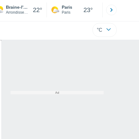
Braine-l'Alleud
Paris
Montpelli
22°
23°
Arrondissement de Nivelles
Paris
Hérault
°C