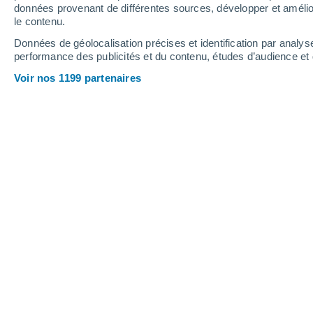
données provenant de différentes sources, développer et amélior
le contenu.
24°
/
11°
27°
/
12°
22°
/
13°
Données de géolocalisation précises et identification par analys
performance des publicités et du contenu, études d’audience e
8
-
21
km/h
11
-
27
km/h
12
15
-
36
km/h
Voir nos 1199 partenaires
Météo Braine-L'alleud aujourd´hui
, 6
Ciel variable
22°
15:00
T. ressentie
25°
Ciel variable
22°
16:00
T. ressentie
22°
Ciel variable
22°
17:00
T. ressentie
22°
Ciel variable
21°
18:00
T. ressentie
21°