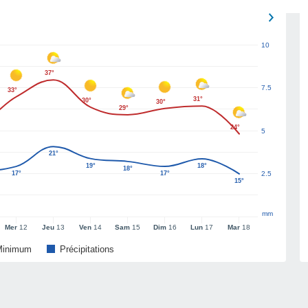
10
37°
7.5
33°
31°
30°
30°
29°
24°
5
21°
19°
18°
18°
17°
17°
2.5
15°
mm
Mer
12
Jeu
13
Ven
14
Sam
15
Dim
16
Lun
17
Mar
18
Minimum
Précipitations