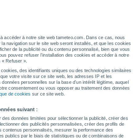
/h
ez à accéder à notre site web tameteo.com. Dans ce cas, nous
 navigation sur le site web seront installés, et que les cookies
ficher de la publicité ou du contenu personnalisé, bien que vous
ous pouvez refuser l'installation des cookies et accéder à notre
n « Refuser ».
tobre
 cookies, des identifiants uniques ou des technologies similaires
que votre visite sur ce site web, les adresses IP et les
 de couverture nuageuse
Radar de pluie
Satellites
Modèles
s données personnelles sur la base d'un intérêt légitime, auquel
 votre consentement ou vous opposer au traitement des données
tique de cookies
sur ce site web.
imanche
Lundi
Mardi
Mercredi
onnées suivant :
9 Août
10 Août
11 Août
12 Août
r des données limitées pour sélectionner la publicité, créer des
sélectionner des publicités personnalisées, créer des profils de
 des contenus personnalisés, mesurer la performance des
s publics par le biais de statistiques ou de combinaisons de