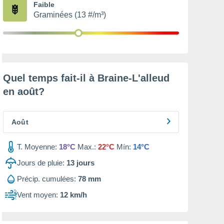
Faible
Graminées (13 #/m³)
Quel temps fait-il à Braine-L'alleud
en
août
?
Août
T. Moyenne:
18°C
Max.:
22°C
Mín:
14°C
Jours de pluie:
13
jours
Précip. cumulées:
78 mm
Vent moyen:
12 km/h