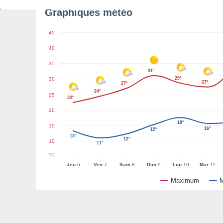
Graphiques météo
45
40
35
31°
29°
30
27°
27°
24°
25
22°
20
18°
15
16°
15°
13°
12°
10
11°
°C
Jeu
6
Ven
7
Sam
8
Dim
9
Lun
10
Mar
11
Maximum