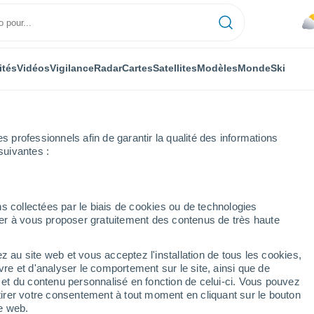
ités
Vidéos
Vigilance
Radar
Cartes
Satellites
Modèles
Monde
Ski
professionnels afin de garantir la qualité des informations
suivantes :
lon
Braine-L'alleud
s collectées par le biais de cookies ou de technologies
nuer à vous proposer gratuitement des contenus de très haute
z au site web et vous acceptez l'installation de tous les cookies,
...
vre et d'analyser le comportement sur le site, ainsi que de
é et du contenu personnalisé en fonction de celui-ci. Vous pouvez
Heure par heure
tirer votre consentement à tout moment en cliquant sur le bouton
Ciel nuageux dans les
te web.
prochaines heures