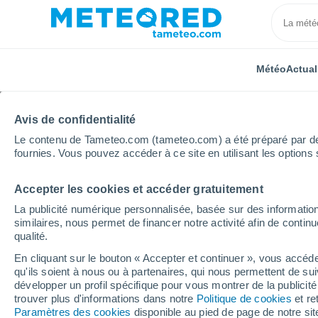
Météo
Actual
Avis de confidentialité
Le contenu de Tameteo.com (tameteo.com) a été préparé par des 
fournies. Vous pouvez accéder à ce site en utilisant les options 
Accepter les cookies et accéder gratuitement
Accueil
Brésil
Rio Grande do Sul
Bozano
La publicité numérique personnalisée, basée sur des information
similaires, nous permet de financer notre activité afin de conti
Météo Bozano - RS
qualité.
En cliquant sur le bouton « Accepter et continuer », vous accéde
13:07
Vendredi
qu'ils soient à nous ou à partenaires, qui nous permettent de sui
développer un profil spécifique pour vous montrer de la publicit
trouver plus d'informations dans notre
Politique de cookies
et re
Éclaircies
Paramètres des cookies
disponible au pied de page de notre si