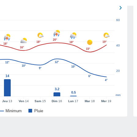
60
20°
18°
19°
18°
18°
40
16°
15°
12°
12°
10°
10°
9°
20
14
6°
4°
3.2
0.5
mm
Jeu
13
Ven
14
Sam
15
Dim
16
Lun
17
Mar
18
Mer
19
Minimum
Pluie