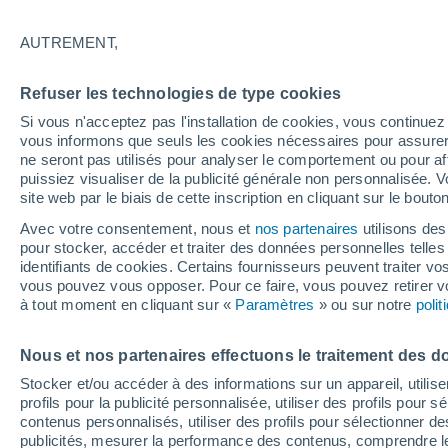
13°
AUTREMENT,
Sud-oues
Refuser les technologies de type cookies
Sensation de 13°
8
-
20 km/
Si vous n'acceptez pas l'installation de cookies, vous continu
vous informons que seuls les cookies nécessaires pour assurer la
ne seront pas utilisés pour analyser le comportement ou pour af
puissiez visualiser de la publicité générale non personnalisée. V
Prévisions
site web par le biais de cette inscription en cliquant sur le bouto
30 °C en octobre, 35 °C en septembre ? « L’ét
aucune intention de s’arrêter » – mais le Rhin
Avec votre consentement, nous et
nos partenaires
utilisons des
paie le prix
pour stocker, accéder et traiter des données personnelles telles 
Météo 1 - 7 jours
Heure par heure
Actualité
Carte
identifiants de cookies. Certains fournisseurs peuvent traiter vo
vous pouvez vous opposer. Pour ce faire, vous pouvez retirer
à tout moment en cliquant sur «
Paramètres
» ou sur notre
poli
Demain
Dimanche
Aujourd´hui
Nous et nos partenaires effectuons le traitement des d
8 Août
9 Août
7 Août
Stocker et/ou accéder à des informations sur un appareil, utilise
profils pour la publicité personnalisée, utiliser des profils pour 
contenus personnalisés, utiliser des profils pour sélectionner
publicités, mesurer la performance des contenus, comprendre le
80%
50%