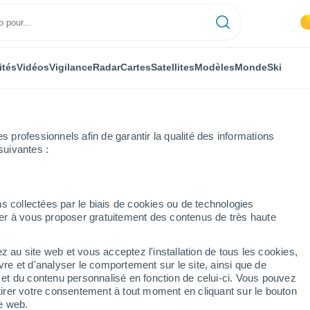
ités
Vidéos
Vigilance
Radar
Cartes
Satellites
Modèles
Monde
Ski
professionnels afin de garantir la qualité des informations
suivantes :
s collectées par le biais de cookies ou de technologies
nuer à vous proposer gratuitement des contenus de très haute
z au site web et vous acceptez l'installation de tous les cookies,
...
vre et d'analyser le comportement sur le site, ainsi que de
é et du contenu personnalisé en fonction de celui-ci. Vous pouvez
Heure par heure
tirer votre consentement à tout moment en cliquant sur le bouton
Intervalles nuageux dans les
te web.
prochaines heures