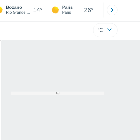
Bozano
Paris
Montpelli
14°
26°
Rio Grande Do Sul
Paris
Hérault
°C