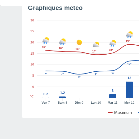
Graphiques météo
30
25
19°
20
16°
16°
16°
15°
14°
15
10
12°
7°
7°
7°
7°
5
6°
13
0
3
1.2
0.2
°C
Ven
7
Sam
8
Dim
9
Lun
10
Mar
11
Mer
12
Maximum