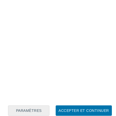
Calendrier lunaire
Lun
Mar
Mer
Jeu
Ven
Sam
Dim
7
8
9
10
11
12
13
14
15
16
17
18
19
20
PARAMÈTRES
ACCEPTER ET CONTINUER