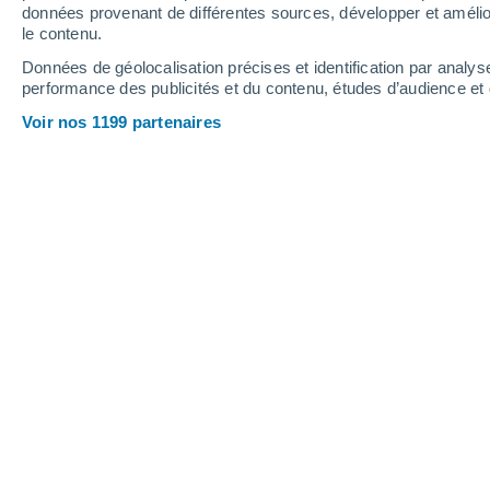
1.2 mm
0.2 mm
données provenant de différentes sources, développer et amélior
le contenu.
16°
/
7°
16°
/
6°
16°
/
7°
Données de géolocalisation précises et identification par analys
performance des publicités et du contenu, études d’audience e
15
-
26
km/h
23
-
39
km/h
26
22
-
40
km/h
Voir nos 1199 partenaires
Météo Bozano - RS aujourd´hui
, 7 ao
Éclaircies
13°
13:00
T. ressentie
13°
Ensoleillé
14°
14:00
T. ressentie
14°
Éclaircies
14°
15:00
T. ressentie
14°
Éclaircies
14°
16:00
T. ressentie
14°