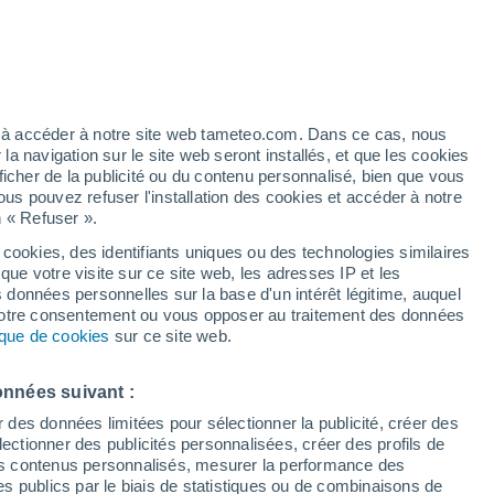
Vigilance jaune
Alerte autre de niveau modéré à
Bozano aujourd’hui
t
h
ez à accéder à notre site web tameteo.com. Dans ce cas, nous
 navigation sur le site web seront installés, et que les cookies
ficher de la publicité ou du contenu personnalisé, bien que vous
ous pouvez refuser l'installation des cookies et accéder à notre
n « Refuser ».
é n’a
 en
 cookies, des identifiants uniques ou des technologies similaires
que votre visite sur ce site web, les adresses IP et les
 de couverture nuageuse
Radar de pluie
Satellites
Modèles
s données personnelles sur la base d'un intérêt légitime, auquel
 votre consentement ou vous opposer au traitement des données
tique de cookies
sur ce site web.
Lundi
Mardi
Mercredi
Jeudi
onnées suivant :
10 Août
11 Août
12 Août
13 Août
r des données limitées pour sélectionner la publicité, créer des
sélectionner des publicités personnalisées, créer des profils de
 des contenus personnalisés, mesurer la performance des
s publics par le biais de statistiques ou de combinaisons de
70%
90%
90%